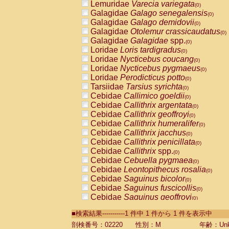
Lemuridae
Varecia variegata
(0)
Galagidae
Galago senegalensis
(0)
Galagidae
Galago demidovii
(0)
Galagidae
Otolemur crassicaudatus
(0)
Galagidae
Galagidae
spp.
(0)
Loridae
Loris tardigradus
(0)
Loridae
Nycticebus coucang
(0)
Loridae
Nycticebus pygmaeus
(0)
Loridae
Perodicticus potto
(0)
Tarsiidae
Tarsius syrichta
(0)
Cebidae
Callimico goeldii
(0)
Cebidae
Callithrix argentata
(0)
Cebidae
Callithrix geoffroyi
(0)
Cebidae
Callithrix humeralifer
(0)
Cebidae
Callithrix jacchus
(0)
Cebidae
Callithrix penicillata
(0)
Cebidae
Callithrix
spp.
(0)
Cebidae
Cebuella pygmaea
(0)
Cebidae
Leontopithecus rosalia
(0)
Cebidae
Saguinus bicolor
(0)
Cebidae
Saguinus fuscicollis
(0)
Cebidae
Saguinus geoffroyi
(0)
Cebidae
Saguinus imperator
(0)
■検索結果-----------1 件中 1 件から 1 件を表示中
Cebidae
Saguinus labiatus
(0)
Cebidae
Saguinus leucopus
剖検番号：02220
性別：M
年齢：Unk
(0)