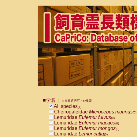
■学名：
※複数選択可・or検索
All species
(1)
Cheirogaleidae
Microcebus murinus
(0)
Lemuridae
Eulemur fulvus
(0)
Lemuridae
Eulemur macaco
(0)
Lemuridae
Eulemur mongoz
(0)
Lemuridae
Lemur catta
(0)