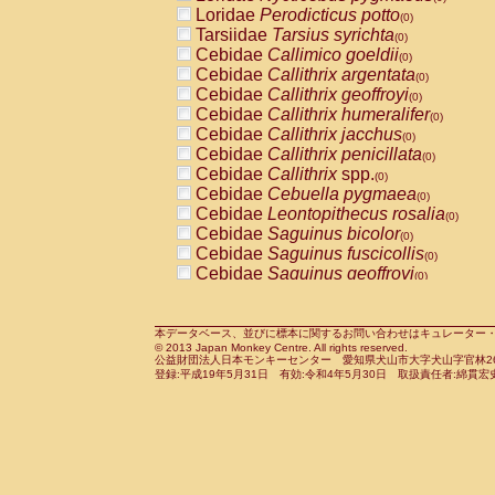
Pitheciidae
Callicebus cupreus
Loridae
Perodicticus potto
(0)
(0)
Pitheciidae
Callicebus donacophilus
Tarsiidae
Tarsius syrichta
(0
(0)
Pitheciidae
Callicebus moloch
Cebidae
Callimico goeldii
(0)
(0)
Pitheciidae
Callicebus torquatus
Cebidae
Callithrix argentata
(0)
(0)
Pitheciidae
Callicebus
spp.
Cebidae
Callithrix geoffroyi
(0)
(0)
Pitheciidae
Chiropotes satanas
Cebidae
Callithrix humeralifer
(0)
(0)
Pitheciidae
Pithecia monachus
Cebidae
Callithrix jacchus
(0)
(0)
Pitheciidae
Pithecia pithecia
Cebidae
Callithrix penicillata
(0)
(0)
Cercopithecidae
Cercocebus agilis
Cebidae
Callithrix
spp.
(0)
(0)
Cercopithecidae
Cercocebus galeritus
Cebidae
Cebuella pygmaea
(0)
Cercopithecidae
Cercocebus torquatu
Cebidae
Leontopithecus rosalia
(0)
Cercopithecidae
Cercocebus torquatus
Cebidae
Saguinus bicolor
(0)
Cercopithecidae
Cercocebus torquatu
Cebidae
Saguinus fuscicollis
(0)
Cercopithecidae
Cercocebus
hybrid
Cebidae
Saguinus geoffroyi
(0)
(0)
Cercopithecidae
Cercocebus
spp.
Cebidae
Saguinus imperator
(0)
(0)
Cercopithecidae
Lophocebus albigen
Cebidae
Saguinus labiatus
(0)
Cercopithecidae
Papio anubis
Cebidae
Saguinus leucopus
本データベース、並びに標本に関するお問い合わせはキュレーター・新宅勇太までお願い
(0)
(0)
© 2013 Japan Monkey Centre. All rights reserved.
Cercopithecidae
Papio cynocephalus
Cebidae
Saguinus midas
(
(0)
公益財団法人日本モンキーセンター 愛知県犬山市大字犬山字官林26番
Cercopithecidae
Papio hamadryas
Cebidae
Saguinus mystax
(0)
登録:平成19年5月31日 有効:令和4年5月30日 取扱責任者:綿貫宏
(0)
Cercopithecidae
Papio papio
Cebidae
Saguinus nigricollis
(0)
(0)
Cercopithecidae
Papio
spp.
Cebidae
Saguinus oedipus
(0)
(1)
Cercopithecidae
Mandrillus leucopha
Cebidae
Saguinus weddelli
(0)
Cercopithecidae
Mandrillus sphinx
Cebidae
Saguinus
spp.
(0)
(0)
Cercopithecidae
Theropithecus gelad
Cebidae
Aotus trivirgatus
(0)
Cercopithecidae
Macaca arctoides
Cebidae
Cebus albifrons
(0)
(0)