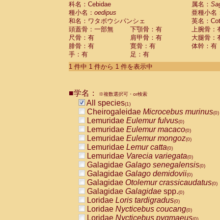
科名：Cebidae
Cebidae
Saguinus midas
属名：
Sa
(0)
種小名：
oedipus
亜種小名
Cebidae
Saguinus mystax
(0)
和名：ワタボウシパンシェ
英名：Cotto
Cebidae
Saguinus nigricollis
(0)
頭蓋骨：一部無
下顎骨：有
上腕骨：
Cebidae
Saguinus oedipus
(1)
尺骨：有
肩甲骨：有
大腿骨：
Cebidae
Saguinus weddelli
(0)
腓骨：有
寛骨：有
体幹：有
Cebidae
Saguinus
spp.
(0)
手：有
足：有
Cebidae
Aotus trivirgatus
(0)
Cebidae
Cebus albifrons
1 件中 1 件から 1 件を表示中
(0)
Cebidae
Cebus apella
(0)
Cebidae
Cebus capucinus
(0)
■学名：
Cebidae
Cebus nigrivittatus
※複数選択可・or検索
(0)
Cebidae
Cebus
spp.
All species
(0)
(1)
Cebidae
Saimiri boliviensis
Cheirogaleidae
Microcebus murinus
(0)
(0)
Cebidae
Saimiri sciureus
Lemuridae
Eulemur fulvus
(0)
(0)
Atelidae
Alouatta caraya
Lemuridae
Eulemur macaco
(0)
(0)
Atelidae
Alouatta fusca
Lemuridae
Eulemur mongoz
(0)
(0)
Atelidae
Alouatta seniculus
Lemuridae
Lemur catta
(0)
(0)
Atelidae
Alouatta
spp.
Lemuridae
Varecia variegata
(0)
(0)
Atelidae
Ateles belzebuth
Galagidae
Galago senegalensis
(0)
(0)
Atelidae
Ateles geoffroyi
Galagidae
Galago demidovii
(0)
(0)
Atelidae
Ateles paniscus
Galagidae
Otolemur crassicaudatus
(0)
(0)
Atelidae
Ateles
spp.
Galagidae
Galagidae
spp.
(0)
(0)
Atelidae
Lagothrix lagothricha
Loridae
Loris tardigradus
(0)
(0)
Atelidae
Lagothrix lagothricha cana
Loridae
Nycticebus coucang
(0)
(0)
Pitheciidae
Cacajao calvus rubicundu
Loridae
Nycticebus pygmaeus
(0)