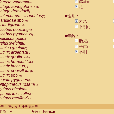
体幹
arecia variegata
(1)
(0)
alago senegalensis
足
(0)
alago demidovii
(0)
tolemur crassicaudatus
■性別：
(0)
alagidae
spp.
オス
(0)
s tardigradus
(0)
不明
(0)
ticebus coucang
(0)
ticebus pygmaeus
(0)
■年齢：
dicticus potto
(0)
胎児
(0)
rsius syrichta
(0)
子供
limico goeldii
(0)
(0)
不明
lithrix argentata
(0)
lithrix geoffroyi
(0)
lithrix humeralifer
(0)
lithrix jacchus
(0)
lithrix penicillata
(0)
lithrix
spp.
(0)
buella pygmaea
(0)
ntopithecus rosalia
(0)
uinus bicolor
(0)
uinus fuscicollis
(0)
uinus geoffroyi
(0)
uinus imperator
(0)
-1 件中 1 件から 1 件を表示中
uinus labiatus
(0)
guinus leucopus
性別：M
年齢：Unknown
(0)