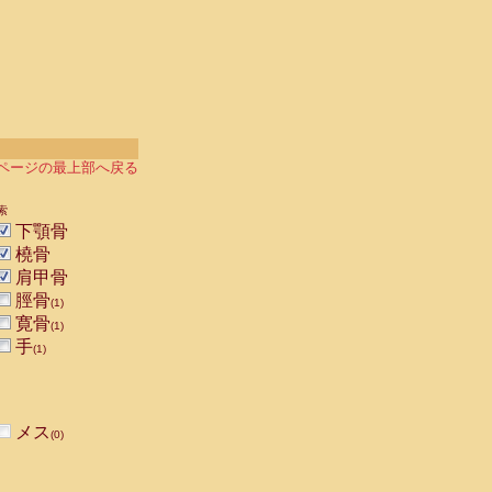
ページの最上部へ戻る
索
下顎骨
橈骨
肩甲骨
脛骨
(1)
寛骨
(1)
手
(1)
メス
(0)