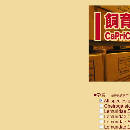
■学名：
※複数選択可・
All species
(1)
Cheirogalei
Lemuridae
E
Lemuridae
E
Lemuridae
E
Lemuridae
L