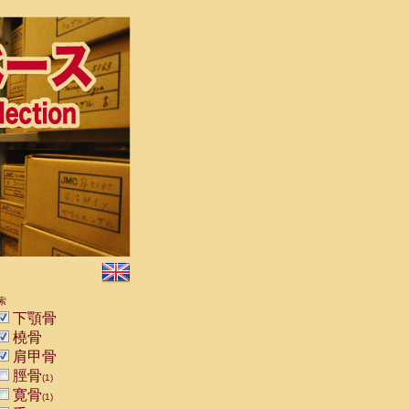
索
下顎骨
橈骨
肩甲骨
脛骨
(1)
寛骨
(1)