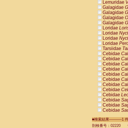
Lemuridae
V
Galagidae
G
Galagidae
G
Galagidae
O
Galagidae
G
Loridae
Lori
Loridae
Nyc
Loridae
Nyc
Loridae
Pero
Tarsiidae
Ta
Cebidae
Cal
Cebidae
Cal
Cebidae
Cal
Cebidae
Cal
Cebidae
Cal
Cebidae
Cal
Cebidae
Cal
Cebidae
Ce
Cebidae
Leo
Cebidae
Sag
Cebidae
Sag
Cebidae
Sag
Cebidae
Sag
■検索結果----------
Cebidae
Sag
Cebidae
Sa
剖検番号：02220