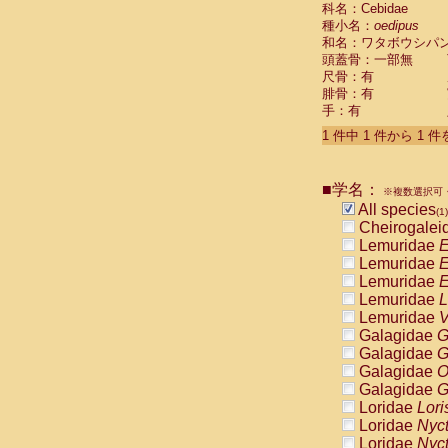
科名：Cebidae
Cebidae
Sa
種小名：
oedipus
Cebidae
Sa
和名：ワタボウシパ
Cebidae
Sag
頭蓋骨：一部無
Cebidae
Sa
尺骨：有
Cebidae
Sag
腓骨：有
Cebidae
Sa
手：有
Cebidae
Aot
Cebidae
Ceb
1 件中 1 件から 1 
Cebidae
Ceb
Cebidae
Ce
■学名：
Cebidae
Ceb
※複数選択可・
Cebidae
Ce
All species
(1)
Cebidae
Sai
Cheirogalei
Cebidae
Sai
Lemuridae
E
Atelidae
Alo
Lemuridae
E
Atelidae
Alo
Lemuridae
E
Atelidae
Alo
Lemuridae
L
Atelidae
Alo
Lemuridae
V
Atelidae
Ate
Galagidae
G
Atelidae
Ate
Galagidae
G
Atelidae
Ate
Galagidae
O
Atelidae
Ate
Galagidae
G
Atelidae
Lag
Loridae
Lori
Atelidae
Lag
Loridae
Nyc
Pitheciidae
Loridae
Nyc