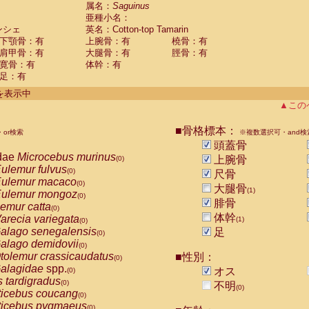
guinus midas
属名：
Saguinus
(0)
亜種小名：
guinus mystax
(0)
ンシェ
英名：Cotton-top Tamarin
uinus nigricollis
(0)
下顎骨：有
上腕骨：有
橈骨：有
guinus oedipus
(1)
肩甲骨：有
大腿骨：有
脛骨：有
uinus weddelli
(0)
寛骨：有
体幹：有
guinus
spp.
(0)
足：有
us trivirgatus
(0)
us albifrons
件を表示中
(0)
us apella
▲この
(0)
bus capucinus
(0)
us nigrivittatus
■骨格標本：
or検索
(0)
※複数選択可・and検
bus
spp.
頭蓋骨
(0)
miri boliviensis
dae
Microcebus murinus
(0)
上腕骨
(0)
miri sciureus
ulemur fulvus
(0)
(0)
尺骨
uatta caraya
ulemur macaco
(0)
(0)
大腿骨
(1)
uatta fusca
ulemur mongoz
(0)
(0)
腓骨
uatta seniculus
emur catta
(0)
(0)
uatta
spp.
体幹
arecia variegata
(0)
(1)
(0)
les belzebuth
alago senegalensis
足
(0)
(0)
les geoffroyi
alago demidovii
(0)
(0)
les paniscus
tolemur crassicaudatus
■性別：
(0)
(0)
les
spp.
alagidae
spp.
(0)
オス
(0)
othrix lagothricha
s tardigradus
(0)
(0)
不明
(0)
othrix lagothricha cana
ticebus coucang
(0)
(0)
Cacajao calvus rubicundus
ticebus pygmaeus
(0)
(0)