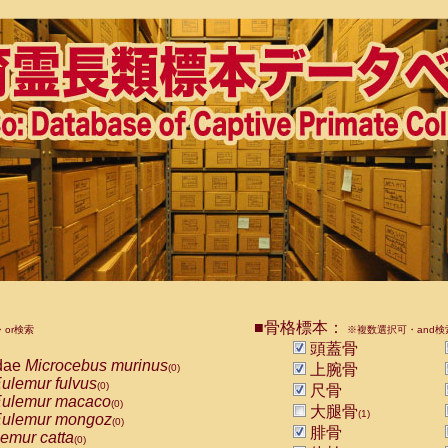
■骨格標本：
or検索
※複数選択可・and検
頭蓋骨
dae
Microcebus murinus
上腕骨
(0)
ulemur fulvus
(0)
尺骨
ulemur macaco
(0)
大腿骨
(1)
ulemur mongoz
(0)
腓骨
emur catta
(0)