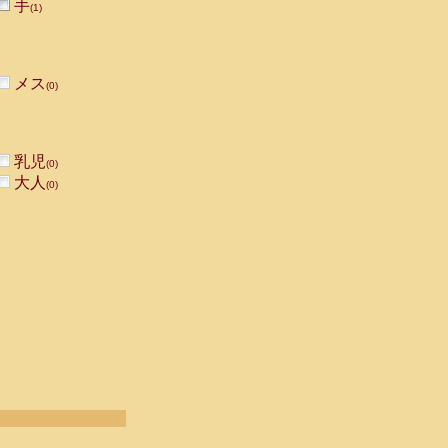
手
(1)
メス
(0)
乳児
(0)
大人
(0)