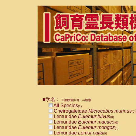
■学名：
※複数選択可・or検索
All Species
(1)
Cheirogaleidae
Microcebus murinus
(0)
Lemuridae
Eulemur fulvus
(0)
Lemuridae
Eulemur macaco
(0)
Lemuridae
Eulemur mongoz
(0)
Lemuridae
Lemur catta
(0)