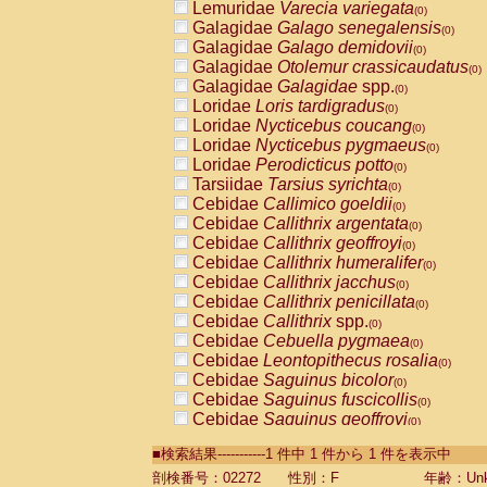
Lemuridae
Varecia variegata
(0)
Galagidae
Galago senegalensis
(0)
Galagidae
Galago demidovii
(0)
Galagidae
Otolemur crassicaudatus
(0)
Galagidae
Galagidae
spp.
(0)
Loridae
Loris tardigradus
(0)
Loridae
Nycticebus coucang
(0)
Loridae
Nycticebus pygmaeus
(0)
Loridae
Perodicticus potto
(0)
Tarsiidae
Tarsius syrichta
(0)
Cebidae
Callimico goeldii
(0)
Cebidae
Callithrix argentata
(0)
Cebidae
Callithrix geoffroyi
(0)
Cebidae
Callithrix humeralifer
(0)
Cebidae
Callithrix jacchus
(0)
Cebidae
Callithrix penicillata
(0)
Cebidae
Callithrix
spp.
(0)
Cebidae
Cebuella pygmaea
(0)
Cebidae
Leontopithecus rosalia
(0)
Cebidae
Saguinus bicolor
(0)
Cebidae
Saguinus fuscicollis
(0)
Cebidae
Saguinus geoffroyi
(0)
Cebidae
Saguinus imperator
(0)
■検索結果-----------1 件中 1 件から 1 件を表示中
Cebidae
Saguinus labiatus
(0)
Cebidae
Saguinus leucopus
剖検番号：02272
性別：F
年齢：Unk
(0)