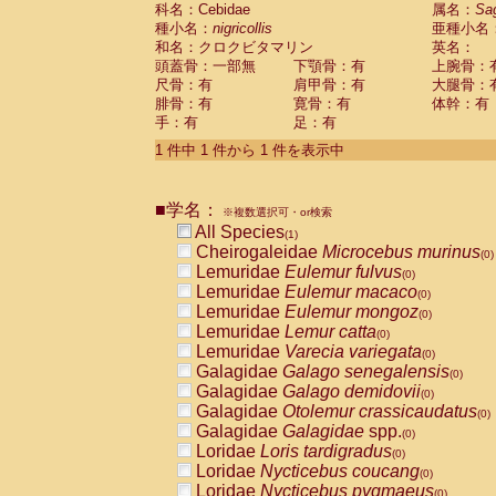
科名：Cebidae
Cebidae
Saguinus midas
属名：
Sa
(0)
種小名：
nigricollis
亜種小名
Cebidae
Saguinus mystax
(0)
和名：クロクビタマリン
英名：
Cebidae
Saguinus nigricollis
(1)
頭蓋骨：一部無
下顎骨：有
上腕骨：
Cebidae
Saguinus oedipus
(0)
尺骨：有
肩甲骨：有
大腿骨：
Cebidae
Saguinus weddelli
(0)
腓骨：有
寛骨：有
体幹：有
Cebidae
Saguinus
spp.
(0)
手：有
足：有
Cebidae
Aotus trivirgatus
(0)
Cebidae
Cebus albifrons
1 件中 1 件から 1 件を表示中
(0)
Cebidae
Cebus apella
(0)
Cebidae
Cebus capucinus
(0)
■学名：
Cebidae
Cebus nigrivittatus
※複数選択可・or検索
(0)
Cebidae
Cebus
spp.
All Species
(0)
(1)
Cebidae
Saimiri boliviensis
Cheirogaleidae
Microcebus murinus
(0)
(0)
Cebidae
Saimiri sciureus
Lemuridae
Eulemur fulvus
(0)
(0)
Atelidae
Alouatta caraya
Lemuridae
Eulemur macaco
(0)
(0)
Atelidae
Alouatta fusca
Lemuridae
Eulemur mongoz
(0)
(0)
Atelidae
Alouatta seniculus
Lemuridae
Lemur catta
(0)
(0)
Atelidae
Alouatta
spp.
Lemuridae
Varecia variegata
(0)
(0)
Atelidae
Ateles belzebuth
Galagidae
Galago senegalensis
(0)
(0)
Atelidae
Ateles geoffroyi
Galagidae
Galago demidovii
(0)
(0)
Atelidae
Ateles paniscus
Galagidae
Otolemur crassicaudatus
(0)
(0)
Atelidae
Ateles
spp.
Galagidae
Galagidae
spp.
(0)
(0)
Atelidae
Lagothrix lagothricha
Loridae
Loris tardigradus
(0)
(0)
Atelidae
Lagothrix lagothricha cana
Loridae
Nycticebus coucang
(0)
(0)
Pitheciidae
Cacajao calvus rubicundu
Loridae
Nycticebus pygmaeus
(0)