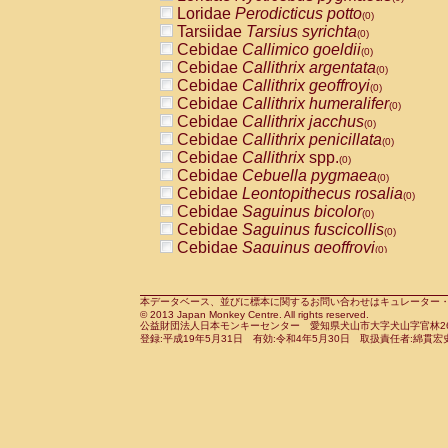
Pitheciidae
Callicebus cupreus
Loridae
Perodicticus potto
(0)
(0)
Pitheciidae
Callicebus donacophilus
Tarsiidae
Tarsius syrichta
(0
(0)
Pitheciidae
Callicebus moloch
Cebidae
Callimico goeldii
(0)
(0)
Pitheciidae
Callicebus torquatus
Cebidae
Callithrix argentata
(0)
(0)
Pitheciidae
Callicebus
spp.
Cebidae
Callithrix geoffroyi
(0)
(0)
Pitheciidae
Chiropotes satanas
Cebidae
Callithrix humeralifer
(0)
(0)
Pitheciidae
Pithecia monachus
Cebidae
Callithrix jacchus
(0)
(0)
Pitheciidae
Pithecia pithecia
Cebidae
Callithrix penicillata
(0)
(0)
Cercopithecidae
Cercocebus agilis
Cebidae
Callithrix
spp.
(0)
(0)
Cercopithecidae
Cercocebus galeritus
Cebidae
Cebuella pygmaea
(0)
Cercopithecidae
Cercocebus torquatu
Cebidae
Leontopithecus rosalia
(0)
Cercopithecidae
Cercocebus torquatus
Cebidae
Saguinus bicolor
(0)
Cercopithecidae
Cercocebus torquatu
Cebidae
Saguinus fuscicollis
(0)
Cercopithecidae
Cercocebus
hybrid
Cebidae
Saguinus geoffroyi
(0)
(0)
Cercopithecidae
Cercocebus
spp.
Cebidae
Saguinus imperator
(0)
(0)
Cercopithecidae
Lophocebus albigen
Cebidae
Saguinus labiatus
(0)
Cercopithecidae
Papio anubis
Cebidae
Saguinus leucopus
本データベース、並びに標本に関するお問い合わせはキュレーター・新宅勇太までお願い
(0)
(0)
© 2013 Japan Monkey Centre. All rights reserved.
Cercopithecidae
Papio cynocephalus
Cebidae
Saguinus midas
(
(0)
公益財団法人日本モンキーセンター 愛知県犬山市大字犬山字官林26番
Cercopithecidae
Papio hamadryas
Cebidae
Saguinus mystax
(0)
登録:平成19年5月31日 有効:令和4年5月30日 取扱責任者:綿貫宏
(0)
Cercopithecidae
Papio papio
Cebidae
Saguinus nigricollis
(0)
(1)
Cercopithecidae
Papio
spp.
Cebidae
Saguinus oedipus
(0)
(0)
Cercopithecidae
Mandrillus leucopha
Cebidae
Saguinus weddelli
(0)
Cercopithecidae
Mandrillus sphinx
Cebidae
Saguinus
spp.
(0)
(0)
Cercopithecidae
Theropithecus gelad
Cebidae
Aotus trivirgatus
(0)
Cercopithecidae
Macaca arctoides
Cebidae
Cebus albifrons
(0)
(0)