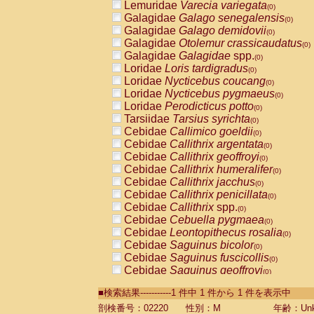
Lemuridae
Varecia variegata
(0)
Galagidae
Galago senegalensis
(0)
Galagidae
Galago demidovii
(0)
Galagidae
Otolemur crassicaudatus
(0)
Galagidae
Galagidae
spp.
(0)
Loridae
Loris tardigradus
(0)
Loridae
Nycticebus coucang
(0)
Loridae
Nycticebus pygmaeus
(0)
Loridae
Perodicticus potto
(0)
Tarsiidae
Tarsius syrichta
(0)
Cebidae
Callimico goeldii
(0)
Cebidae
Callithrix argentata
(0)
Cebidae
Callithrix geoffroyi
(0)
Cebidae
Callithrix humeralifer
(0)
Cebidae
Callithrix jacchus
(0)
Cebidae
Callithrix penicillata
(0)
Cebidae
Callithrix
spp.
(0)
Cebidae
Cebuella pygmaea
(0)
Cebidae
Leontopithecus rosalia
(0)
Cebidae
Saguinus bicolor
(0)
Cebidae
Saguinus fuscicollis
(0)
Cebidae
Saguinus geoffroyi
(0)
Cebidae
Saguinus imperator
(0)
■検索結果-----------1 件中 1 件から 1 件を表示中
Cebidae
Saguinus labiatus
(0)
Cebidae
Saguinus leucopus
剖検番号：02220
性別：M
年齢：Unk
(0)