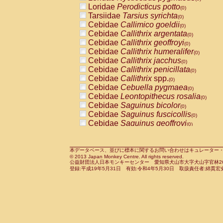
Pitheciidae
Callicebus cupreus
Loridae
Perodicticus potto
(0)
(0)
Pitheciidae
Callicebus donacophilus
Tarsiidae
Tarsius syrichta
(0
(0)
Pitheciidae
Callicebus moloch
Cebidae
Callimico goeldii
(0)
(0)
Pitheciidae
Callicebus torquatus
Cebidae
Callithrix argentata
(0)
(0)
Pitheciidae
Callicebus
spp.
Cebidae
Callithrix geoffroyi
(0)
(0)
Pitheciidae
Chiropotes satanas
Cebidae
Callithrix humeralifer
(0)
(0)
Pitheciidae
Pithecia monachus
Cebidae
Callithrix jacchus
(0)
(0)
Pitheciidae
Pithecia pithecia
Cebidae
Callithrix penicillata
(0)
(0)
Cercopithecidae
Cercocebus agilis
Cebidae
Callithrix
spp.
(0)
(0)
Cercopithecidae
Cercocebus galeritus
Cebidae
Cebuella pygmaea
(0)
Cercopithecidae
Cercocebus torquatu
Cebidae
Leontopithecus rosalia
(0)
Cercopithecidae
Cercocebus torquatus
Cebidae
Saguinus bicolor
(0)
Cercopithecidae
Cercocebus torquatu
Cebidae
Saguinus fuscicollis
(0)
Cercopithecidae
Cercocebus
hybrid
Cebidae
Saguinus geoffroyi
(0)
(0)
Cercopithecidae
Cercocebus
spp.
Cebidae
Saguinus imperator
(0)
(0)
Cercopithecidae
Lophocebus albigen
Cebidae
Saguinus labiatus
(0)
Cercopithecidae
Papio anubis
Cebidae
Saguinus leucopus
本データベース、並びに標本に関するお問い合わせはキュレーター・新宅勇太までお願い
(0)
(0)
© 2013 Japan Monkey Centre. All rights reserved.
Cercopithecidae
Papio cynocephalus
Cebidae
Saguinus midas
(
(0)
公益財団法人日本モンキーセンター 愛知県犬山市大字犬山字官林26番
Cercopithecidae
Papio hamadryas
Cebidae
Saguinus mystax
(0)
登録:平成19年5月31日 有効:令和4年5月30日 取扱責任者:綿貫宏
(0)
Cercopithecidae
Papio papio
Cebidae
Saguinus nigricollis
(0)
(0)
Cercopithecidae
Papio
spp.
Cebidae
Saguinus oedipus
(0)
(1)
Cercopithecidae
Mandrillus leucopha
Cebidae
Saguinus weddelli
(0)
Cercopithecidae
Mandrillus sphinx
Cebidae
Saguinus
spp.
(0)
(0)
Cercopithecidae
Theropithecus gelad
Cebidae
Aotus trivirgatus
(0)
Cercopithecidae
Macaca arctoides
Cebidae
Cebus albifrons
(0)
(0)