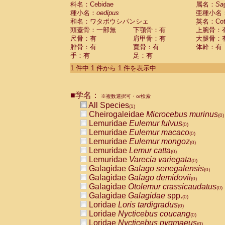
科名：Cebidae
Cebidae
Saguinus midas
属名：
Sa
(0)
種小名：
oedipus
亜種小名
Cebidae
Saguinus mystax
(0)
和名：ワタボウシパンシェ
英名：Cotto
Cebidae
Saguinus nigricollis
(0)
頭蓋骨：一部無
下顎骨：有
上腕骨：
Cebidae
Saguinus oedipus
(1)
尺骨：有
肩甲骨：有
大腿骨：
Cebidae
Saguinus weddelli
(0)
腓骨：有
寛骨：有
体幹：有
Cebidae
Saguinus
spp.
(0)
手：有
足：有
Cebidae
Aotus trivirgatus
(0)
Cebidae
Cebus albifrons
1 件中 1 件から 1 件を表示中
(0)
Cebidae
Cebus apella
(0)
Cebidae
Cebus capucinus
(0)
■学名：
Cebidae
Cebus nigrivittatus
※複数選択可・or検索
(0)
Cebidae
Cebus
spp.
All Species
(0)
(1)
Cebidae
Saimiri boliviensis
Cheirogaleidae
Microcebus murinus
(0)
(0)
Cebidae
Saimiri sciureus
Lemuridae
Eulemur fulvus
(0)
(0)
Atelidae
Alouatta caraya
Lemuridae
Eulemur macaco
(0)
(0)
Atelidae
Alouatta fusca
Lemuridae
Eulemur mongoz
(0)
(0)
Atelidae
Alouatta seniculus
Lemuridae
Lemur catta
(0)
(0)
Atelidae
Alouatta
spp.
Lemuridae
Varecia variegata
(0)
(0)
Atelidae
Ateles belzebuth
Galagidae
Galago senegalensis
(0)
(0)
Atelidae
Ateles geoffroyi
Galagidae
Galago demidovii
(0)
(0)
Atelidae
Ateles paniscus
Galagidae
Otolemur crassicaudatus
(0)
(0)
Atelidae
Ateles
spp.
Galagidae
Galagidae
spp.
(0)
(0)
Atelidae
Lagothrix lagothricha
Loridae
Loris tardigradus
(0)
(0)
Atelidae
Lagothrix lagothricha cana
Loridae
Nycticebus coucang
(0)
(0)
Pitheciidae
Cacajao calvus rubicundu
Loridae
Nycticebus pygmaeus
(0)