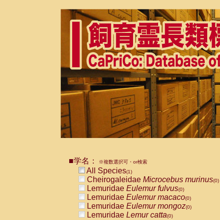
■学名：
※複数選択可・or検索
All Species
(1)
Cheirogaleidae
Microcebus murinus
(0)
Lemuridae
Eulemur fulvus
(0)
Lemuridae
Eulemur macaco
(0)
Lemuridae
Eulemur mongoz
(0)
Lemuridae
Lemur catta
(0)