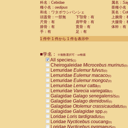
科名：Cebidae
Cebidae
Saguinus midas
属名：
Sa
(0)
種小名：
oedipus
亜種小名
Cebidae
Saguinus mystax
(0)
和名：ワタボウシパンシェ
英名：Cotto
Cebidae
Saguinus nigricollis
(0)
頭蓋骨：一部無
下顎骨：有
上腕骨：
Cebidae
Saguinus oedipus
(1)
尺骨：有
肩甲骨：有
大腿骨：
Cebidae
Saguinus weddelli
(0)
腓骨：有
寛骨：有
体幹：有
Cebidae
Saguinus
spp.
(0)
手：有
足：有
Cebidae
Aotus trivirgatus
(0)
Cebidae
Cebus albifrons
1 件中 1 件から 1 件を表示中
(0)
Cebidae
Cebus apella
(0)
Cebidae
Cebus capucinus
(0)
■学名：
Cebidae
Cebus nigrivittatus
※複数選択可・or検索
(0)
Cebidae
Cebus
spp.
All species
(0)
(1)
Cebidae
Saimiri boliviensis
Cheirogaleidae
Microcebus murinus
(0)
(0)
Cebidae
Saimiri sciureus
Lemuridae
Eulemur fulvus
(0)
(0)
Atelidae
Alouatta caraya
Lemuridae
Eulemur macaco
(0)
(0)
Atelidae
Alouatta fusca
Lemuridae
Eulemur mongoz
(0)
(0)
Atelidae
Alouatta seniculus
Lemuridae
Lemur catta
(0)
(0)
Atelidae
Alouatta
spp.
Lemuridae
Varecia variegata
(0)
(0)
Atelidae
Ateles belzebuth
Galagidae
Galago senegalensis
(0)
(0)
Atelidae
Ateles geoffroyi
Galagidae
Galago demidovii
(0)
(0)
Atelidae
Ateles paniscus
Galagidae
Otolemur crassicaudatus
(0)
(0)
Atelidae
Ateles
spp.
Galagidae
Galagidae
spp.
(0)
(0)
Atelidae
Lagothrix lagothricha
Loridae
Loris tardigradus
(0)
(0)
Atelidae
Lagothrix lagothricha cana
Loridae
Nycticebus coucang
(0)
(0)
Pitheciidae
Cacajao calvus rubicundu
Loridae
Nycticebus pygmaeus
(0)