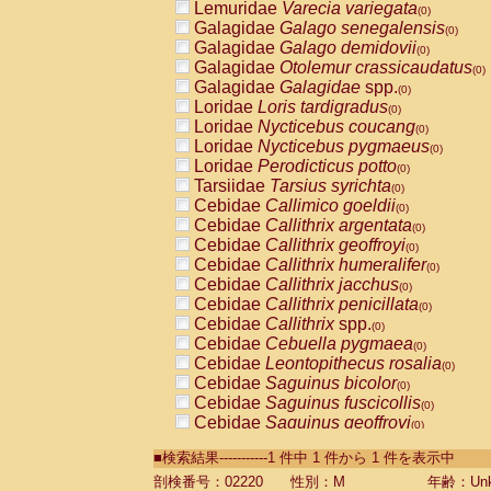
Lemuridae
Varecia variegata
(0)
Galagidae
Galago senegalensis
(0)
Galagidae
Galago demidovii
(0)
Galagidae
Otolemur crassicaudatus
(0)
Galagidae
Galagidae
spp.
(0)
Loridae
Loris tardigradus
(0)
Loridae
Nycticebus coucang
(0)
Loridae
Nycticebus pygmaeus
(0)
Loridae
Perodicticus potto
(0)
Tarsiidae
Tarsius syrichta
(0)
Cebidae
Callimico goeldii
(0)
Cebidae
Callithrix argentata
(0)
Cebidae
Callithrix geoffroyi
(0)
Cebidae
Callithrix humeralifer
(0)
Cebidae
Callithrix jacchus
(0)
Cebidae
Callithrix penicillata
(0)
Cebidae
Callithrix
spp.
(0)
Cebidae
Cebuella pygmaea
(0)
Cebidae
Leontopithecus rosalia
(0)
Cebidae
Saguinus bicolor
(0)
Cebidae
Saguinus fuscicollis
(0)
Cebidae
Saguinus geoffroyi
(0)
Cebidae
Saguinus imperator
(0)
■検索結果-----------1 件中 1 件から 1 件を表示中
Cebidae
Saguinus labiatus
(0)
Cebidae
Saguinus leucopus
剖検番号：02220
性別：M
年齢：Unk
(0)