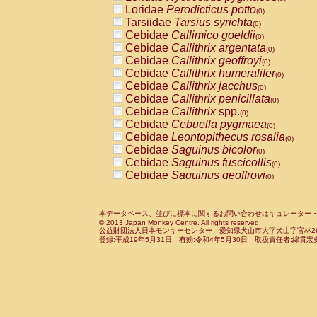
Pitheciidae
Callicebus cupreus
Loridae
Perodicticus potto
(0)
(0)
Pitheciidae
Callicebus donacophilus
Tarsiidae
Tarsius syrichta
(0
(0)
Pitheciidae
Callicebus moloch
Cebidae
Callimico goeldii
(0)
(0)
Pitheciidae
Callicebus torquatus
Cebidae
Callithrix argentata
(0)
(0)
Pitheciidae
Callicebus
spp.
Cebidae
Callithrix geoffroyi
(0)
(0)
Pitheciidae
Chiropotes satanas
Cebidae
Callithrix humeralifer
(0)
(0)
Pitheciidae
Pithecia monachus
Cebidae
Callithrix jacchus
(0)
(0)
Pitheciidae
Pithecia pithecia
Cebidae
Callithrix penicillata
(0)
(0)
Cercopithecidae
Cercocebus agilis
Cebidae
Callithrix
spp.
(0)
(0)
Cercopithecidae
Cercocebus galeritus
Cebidae
Cebuella pygmaea
(0)
Cercopithecidae
Cercocebus torquatu
Cebidae
Leontopithecus rosalia
(0)
Cercopithecidae
Cercocebus torquatus
Cebidae
Saguinus bicolor
(0)
Cercopithecidae
Cercocebus torquatu
Cebidae
Saguinus fuscicollis
(0)
Cercopithecidae
Cercocebus
hybrid
Cebidae
Saguinus geoffroyi
(0)
(0)
Cercopithecidae
Cercocebus
spp.
Cebidae
Saguinus imperator
(0)
(0)
Cercopithecidae
Lophocebus albigen
Cebidae
Saguinus labiatus
(0)
Cercopithecidae
Papio anubis
Cebidae
Saguinus leucopus
本データベース、並びに標本に関するお問い合わせはキュレーター・新宅勇太までお願い
(0)
(0)
© 2013 Japan Monkey Centre. All rights reserved.
Cercopithecidae
Papio cynocephalus
Cebidae
Saguinus midas
(
(0)
公益財団法人日本モンキーセンター 愛知県犬山市大字犬山字官林26番
Cercopithecidae
Papio hamadryas
Cebidae
Saguinus mystax
(0)
登録:平成19年5月31日 有効:令和4年5月30日 取扱責任者:綿貫宏
(0)
Cercopithecidae
Papio papio
Cebidae
Saguinus nigricollis
(0)
(0)
Cercopithecidae
Papio
spp.
Cebidae
Saguinus oedipus
(0)
(1)
Cercopithecidae
Mandrillus leucopha
Cebidae
Saguinus weddelli
(0)
Cercopithecidae
Mandrillus sphinx
Cebidae
Saguinus
spp.
(0)
(0)
Cercopithecidae
Theropithecus gelad
Cebidae
Aotus trivirgatus
(0)
Cercopithecidae
Macaca arctoides
Cebidae
Cebus albifrons
(0)
(0)