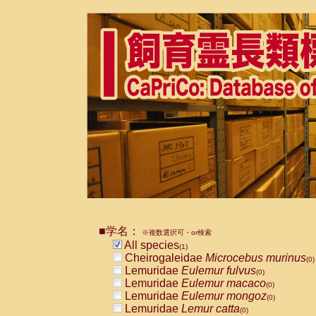
■学名：
※複数選択可・or検索
All species
(1)
Cheirogaleidae
Microcebus murinus
(0)
Lemuridae
Eulemur fulvus
(0)
Lemuridae
Eulemur macaco
(0)
Lemuridae
Eulemur mongoz
(0)
Lemuridae
Lemur catta
(0)