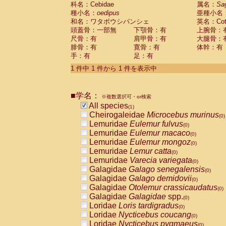
科名：Cebidae
Cebidae
Saguinus midas
属名：
Sa
(0)
種小名：
oedipus
亜種小名
Cebidae
Saguinus mystax
(0)
和名：ワタボウシパンシェ
英名：Cotto
Cebidae
Saguinus nigricollis
(0)
頭蓋骨：一部無
下顎骨：有
上腕骨：
Cebidae
Saguinus oedipus
(1)
尺骨：有
肩甲骨：有
大腿骨：
Cebidae
Saguinus weddelli
(0)
腓骨：有
寛骨：有
体幹：有
Cebidae
Saguinus
spp.
(0)
手：有
足：有
Cebidae
Aotus trivirgatus
(0)
Cebidae
Cebus albifrons
1 件中 1 件から 1 件を表示中
(0)
Cebidae
Cebus apella
(0)
Cebidae
Cebus capucinus
(0)
■学名：
Cebidae
Cebus nigrivittatus
※複数選択可・or検索
(0)
Cebidae
Cebus
spp.
All species
(0)
(1)
Cebidae
Saimiri boliviensis
Cheirogaleidae
Microcebus murinus
(0)
(0)
Cebidae
Saimiri sciureus
Lemuridae
Eulemur fulvus
(0)
(0)
Atelidae
Alouatta caraya
Lemuridae
Eulemur macaco
(0)
(0)
Atelidae
Alouatta fusca
Lemuridae
Eulemur mongoz
(0)
(0)
Atelidae
Alouatta seniculus
Lemuridae
Lemur catta
(0)
(0)
Atelidae
Alouatta
spp.
Lemuridae
Varecia variegata
(0)
(0)
Atelidae
Ateles belzebuth
Galagidae
Galago senegalensis
(0)
(0)
Atelidae
Ateles geoffroyi
Galagidae
Galago demidovii
(0)
(0)
Atelidae
Ateles paniscus
Galagidae
Otolemur crassicaudatus
(0)
(0)
Atelidae
Ateles
spp.
Galagidae
Galagidae
spp.
(0)
(0)
Atelidae
Lagothrix lagothricha
Loridae
Loris tardigradus
(0)
(0)
Atelidae
Lagothrix lagothricha cana
Loridae
Nycticebus coucang
(0)
(0)
Pitheciidae
Cacajao calvus rubicundu
Loridae
Nycticebus pygmaeus
(0)