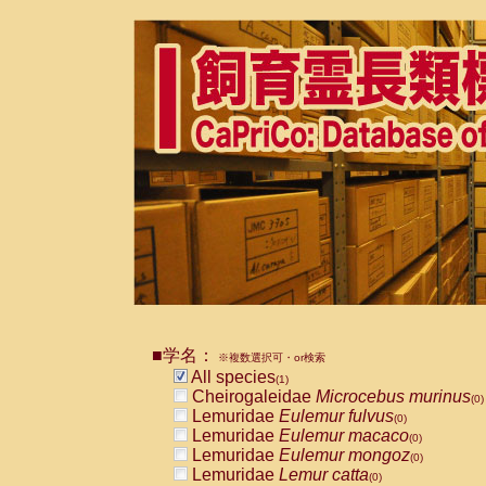
■学名：
※複数選択可・or検索
All species
(1)
Cheirogaleidae
Microcebus murinus
(0)
Lemuridae
Eulemur fulvus
(0)
Lemuridae
Eulemur macaco
(0)
Lemuridae
Eulemur mongoz
(0)
Lemuridae
Lemur catta
(0)