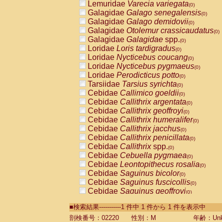
Lemuridae
Varecia variegata
(0)
Galagidae
Galago senegalensis
(0)
Galagidae
Galago demidovii
(0)
Galagidae
Otolemur crassicaudatus
(0)
Galagidae
Galagidae
spp.
(0)
Loridae
Loris tardigradus
(0)
Loridae
Nycticebus coucang
(0)
Loridae
Nycticebus pygmaeus
(0)
Loridae
Perodicticus potto
(0)
Tarsiidae
Tarsius syrichta
(0)
Cebidae
Callimico goeldii
(0)
Cebidae
Callithrix argentata
(0)
Cebidae
Callithrix geoffroyi
(0)
Cebidae
Callithrix humeralifer
(0)
Cebidae
Callithrix jacchus
(0)
Cebidae
Callithrix penicillata
(0)
Cebidae
Callithrix
spp.
(0)
Cebidae
Cebuella pygmaea
(0)
Cebidae
Leontopithecus rosalia
(0)
Cebidae
Saguinus bicolor
(0)
Cebidae
Saguinus fuscicollis
(0)
Cebidae
Saguinus geoffroyi
(0)
Cebidae
Saguinus imperator
(0)
■検索結果-----------1 件中 1 件から 1 件を表示中
Cebidae
Saguinus labiatus
(0)
Cebidae
Saguinus leucopus
剖検番号：02220
性別：M
年齢：Unk
(0)