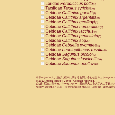
Pitheciidae
Callicebus cupreus
Loridae
Perodicticus potto
(0)
(0)
Pitheciidae
Callicebus donacophilus
Tarsiidae
Tarsius syrichta
(0
(0)
Pitheciidae
Callicebus moloch
Cebidae
Callimico goeldii
(0)
(0)
Pitheciidae
Callicebus torquatus
Cebidae
Callithrix argentata
(0)
(0)
Pitheciidae
Callicebus
spp.
Cebidae
Callithrix geoffroyi
(0)
(0)
Pitheciidae
Chiropotes satanas
Cebidae
Callithrix humeralifer
(0)
(0)
Pitheciidae
Pithecia monachus
Cebidae
Callithrix jacchus
(0)
(0)
Pitheciidae
Pithecia pithecia
Cebidae
Callithrix penicillata
(0)
(0)
Cercopithecidae
Cercocebus agilis
Cebidae
Callithrix
spp.
(0)
(0)
Cercopithecidae
Cercocebus galeritus
Cebidae
Cebuella pygmaea
(0)
Cercopithecidae
Cercocebus torquatu
Cebidae
Leontopithecus rosalia
(0)
Cercopithecidae
Cercocebus torquatus
Cebidae
Saguinus bicolor
(0)
Cercopithecidae
Cercocebus torquatu
Cebidae
Saguinus fuscicollis
(0)
Cercopithecidae
Cercocebus
hybrid
Cebidae
Saguinus geoffroyi
(0)
(0)
Cercopithecidae
Cercocebus
spp.
Cebidae
Saguinus imperator
(0)
(0)
Cercopithecidae
Lophocebus albigen
Cebidae
Saguinus labiatus
(0)
Cercopithecidae
Papio anubis
Cebidae
Saguinus leucopus
本データベース、並びに標本に関するお問い合わせはキュレーター・新宅勇太までお願い
(0)
(0)
© 2013 Japan Monkey Centre. All rights reserved.
Cercopithecidae
Papio cynocephalus
Cebidae
Saguinus midas
(
(0)
公益財団法人日本モンキーセンター 愛知県犬山市大字犬山字官林26番
Cercopithecidae
Papio hamadryas
Cebidae
Saguinus mystax
(0)
登録:平成19年5月31日 有効:令和4年5月30日 取扱責任者:綿貫宏
(0)
Cercopithecidae
Papio papio
Cebidae
Saguinus nigricollis
(0)
(0)
Cercopithecidae
Papio
spp.
Cebidae
Saguinus oedipus
(0)
(1)
Cercopithecidae
Mandrillus leucopha
Cebidae
Saguinus weddelli
(0)
Cercopithecidae
Mandrillus sphinx
Cebidae
Saguinus
spp.
(0)
(0)
Cercopithecidae
Theropithecus gelad
Cebidae
Aotus trivirgatus
(0)
Cercopithecidae
Macaca arctoides
Cebidae
Cebus albifrons
(0)
(0)