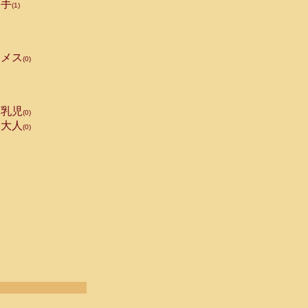
手
(1)
メス
(0)
乳児
(0)
大人
(0)