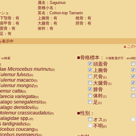
guinus midas
属名：
Saguinus
(0)
亜種小名：
guinus mystax
(0)
ンシェ
英名：Cotton-top Tamarin
uinus nigricollis
(1)
下顎骨：有
上腕骨：有
橈骨：有
guinus oedipus
(1)
肩甲骨：有
大腿骨：有
脛骨：有
uinus weddelli
(0)
寛骨：有
体幹：有
guinus
spp.
(0)
足：有
us trivirgatus
(0)
us albifrons
件を表示中
(0)
us apella
▲この
(0)
bus capucinus
(0)
us nigrivittatus
■骨格標本：
or検索
(0)
※複数選択可・and検
bus
spp.
頭蓋骨
(0)
)
miri boliviensis
dae
Microcebus murinus
(0)
上腕骨
(0)
miri sciureus
ulemur fulvus
(0)
(0)
尺骨
(1)
uatta caraya
ulemur macaco
(0)
(0)
大腿骨
(1)
uatta fusca
ulemur mongoz
(0)
(0)
腓骨
uatta seniculus
emur catta
(0)
(0)
uatta
spp.
体幹
arecia variegata
(0)
(1)
(0)
les belzebuth
alago senegalensis
足
(0)
(0)
(1)
les geoffroyi
alago demidovii
(0)
(0)
les paniscus
tolemur crassicaudatus
■性別：
(0)
(0)
les
spp.
alagidae
spp.
(0)
オス
(0)
(1)
othrix lagothricha
s tardigradus
(0)
(0)
不明
(0)
othrix lagothricha cana
ticebus coucang
(0)
(0)
Cacajao calvus rubicundus
ticebus pygmaeus
(0)
(0)