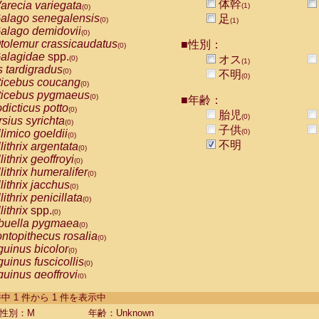
体幹
arecia variegata
(1)
(0)
alago senegalensis
足
(0)
(1)
alago demidovii
(0)
tolemur crassicaudatus
■性別：
(0)
alagidae
spp.
オス
(0)
(1)
s tardigradus
(0)
不明
(0)
ticebus coucang
(0)
ticebus pygmaeus
(0)
■年齢：
dicticus potto
(0)
胎児
(0)
rsius syrichta
(0)
子供
limico goeldii
(0)
(0)
不明
lithrix argentata
(0)
lithrix geoffroyi
(0)
lithrix humeralifer
(0)
lithrix jacchus
(0)
lithrix penicillata
(0)
lithrix
spp.
(0)
buella pygmaea
(0)
ntopithecus rosalia
(0)
uinus bicolor
(0)
uinus fuscicollis
(0)
uinus geoffroyi
(0)
uinus imperator
(0)
-1 件中 1 件から 1 件を表示中
uinus labiatus
(0)
guinus leucopus
性別：M
年齢：Unknown
(0)