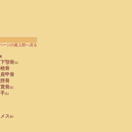
ページの最上部へ戻る
索
下顎骨
(1)
橈骨
肩甲骨
脛骨
寛骨
(1)
手
(1)
メス
(0)