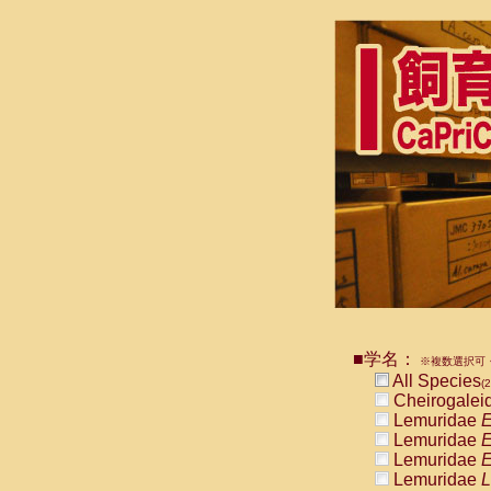
■学名：
※複数選択可・
All Species
(2
Cheirogalei
Lemuridae
E
Lemuridae
E
Lemuridae
E
Lemuridae
L