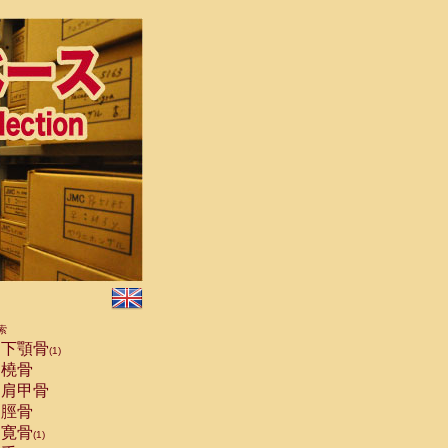
索
下顎骨
(1)
橈骨
肩甲骨
脛骨
寛骨
(1)