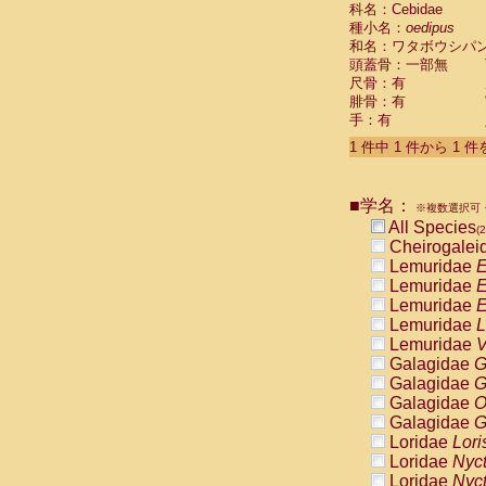
科名：Cebidae
Cebidae
Sa
種小名：
oedipus
Cebidae
Sa
和名：ワタボウシパ
Cebidae
Sag
頭蓋骨：一部無
Cebidae
Sa
尺骨：有
Cebidae
Sag
腓骨：有
Cebidae
Sa
手：有
Cebidae
Aot
Cebidae
Ceb
1 件中 1 件から 1 
Cebidae
Ceb
Cebidae
Ce
■学名：
Cebidae
Ceb
※複数選択可・
Cebidae
Ce
All Species
(2
Cebidae
Sai
Cheirogalei
Cebidae
Sai
Lemuridae
E
Atelidae
Alo
Lemuridae
E
Atelidae
Alo
Lemuridae
E
Atelidae
Alo
Lemuridae
L
Atelidae
Alo
Lemuridae
V
Atelidae
Ate
Galagidae
G
Atelidae
Ate
Galagidae
G
Atelidae
Ate
Galagidae
O
Atelidae
Ate
Galagidae
G
Atelidae
Lag
Loridae
Lori
Atelidae
Lag
Loridae
Nyc
Pitheciidae
Loridae
Nyc