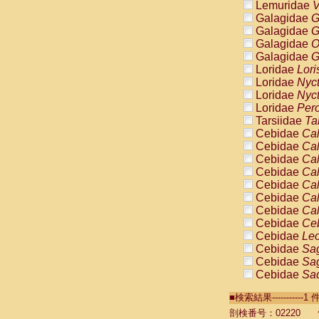
Lemuridae
V
Galagidae
G
Galagidae
G
Galagidae
O
Galagidae
G
Loridae
Lori
Loridae
Nyc
Loridae
Nyc
Loridae
Pero
Tarsiidae
Ta
Cebidae
Cal
Cebidae
Cal
Cebidae
Cal
Cebidae
Cal
Cebidae
Cal
Cebidae
Cal
Cebidae
Cal
Cebidae
Ce
Cebidae
Leo
Cebidae
Sag
Cebidae
Sag
Cebidae
Sag
Cebidae
Sag
■検索結果----------
Cebidae
Sag
Cebidae
Sa
剖検番号：02220