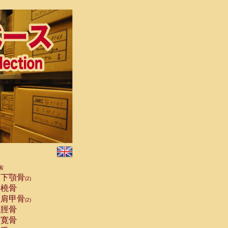
索
下顎骨
(2)
橈骨
肩甲骨
(2)
脛骨
寛骨