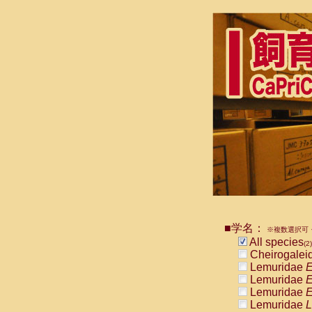
■学名：
※複数選択可・
All species
(2)
Cheirogalei
Lemuridae
E
Lemuridae
E
Lemuridae
E
Lemuridae
L