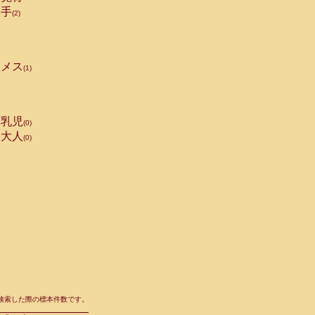
手
(2)
メス
(1)
乳児
(0)
大人
(0)
て検索した際の標本件数です。