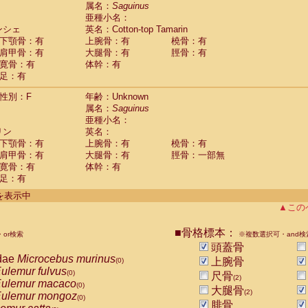
guinus midas
属名：
Saguinus
(0)
亜種小名：
guinus mystax
(0)
ンシェ
英名：Cotton-top Tamarin
uinus nigricollis
(1)
下顎骨：有
上腕骨：有
橈骨：有
guinus oedipus
(1)
肩甲骨：有
大腿骨：有
脛骨：有
uinus weddelli
(0)
寛骨：有
体幹：有
guinus
spp.
(0)
足：有
us trivirgatus
(0)
us albifrons
(0)
性別：F
年齢：Unknown
us apella
(0)
属名：
Saguinus
bus capucinus
亜種小名：
(0)
us nigrivittatus
リン
英名：
(0)
bus
spp.
下顎骨：有
上腕骨：有
橈骨：有
(0)
miri boliviensis
肩甲骨：有
大腿骨：有
脛骨：一部無
(0)
miri sciureus
寛骨：有
体幹：有
(0)
足：有
uatta caraya
(0)
uatta fusca
(0)
件を表示中
uatta seniculus
(0)
▲この
uatta
spp.
(0)
les belzebuth
(0)
■骨格標本：
or検索
※複数選択可・and検
les geoffroyi
(0)
頭蓋骨
les paniscus
(0)
dae
Microcebus murinus
上腕骨
(0)
les
spp.
(0)
ulemur fulvus
(0)
尺骨
othrix lagothricha
(2)
(0)
ulemur macaco
(0)
大腿骨
othrix lagothricha cana
(2)
(0)
ulemur mongoz
(0)
Cacajao calvus rubicundus
腓骨
(0)