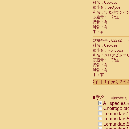
科名：Cebidae
Cebidae
Sa
種小名：
oedipus
Cebidae
Sa
和名：ワタボウシパ
Cebidae
Sag
頭蓋骨：一部無
Cebidae
Sa
尺骨：有
Cebidae
Sag
腓骨：有
Cebidae
Sa
手：有
Cebidae
Aot
Cebidae
Ceb
剖検番号：02272
Cebidae
Ceb
科名：Cebidae
Cebidae
Ce
種小名：
nigricollis
Cebidae
Ceb
和名：クロクビタマ
Cebidae
Ce
頭蓋骨：一部無
Cebidae
Sai
尺骨：有
腓骨：有
Cebidae
Sai
手：有
Atelidae
Alo
Atelidae
Alo
2 件中 1 件から 2 
Atelidae
Alo
Atelidae
Alo
Atelidae
Ate
■学名：
※複数選択可・
Atelidae
Ate
All species
(2)
Atelidae
Ate
Cheirogalei
Atelidae
Ate
Lemuridae
E
Atelidae
Lag
Lemuridae
E
Atelidae
Lag
Lemuridae
E
Pitheciidae