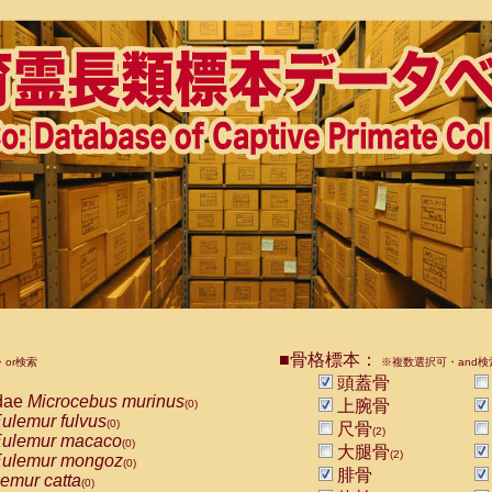
■骨格標本：
or検索
※複数選択可・and検
頭蓋骨
dae
Microcebus murinus
上腕骨
(0)
ulemur fulvus
(0)
尺骨
(2)
ulemur macaco
(0)
大腿骨
(2)
ulemur mongoz
(0)
腓骨
emur catta
(0)