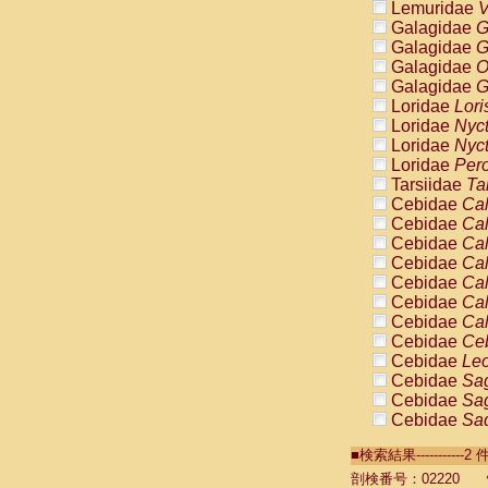
Lemuridae
V
Galagidae
G
Galagidae
G
Galagidae
O
Galagidae
G
Loridae
Lori
Loridae
Nyc
Loridae
Nyc
Loridae
Pero
Tarsiidae
Ta
Cebidae
Cal
Cebidae
Cal
Cebidae
Cal
Cebidae
Cal
Cebidae
Cal
Cebidae
Cal
Cebidae
Cal
Cebidae
Ce
Cebidae
Leo
Cebidae
Sag
Cebidae
Sag
Cebidae
Sag
Cebidae
Sag
■検索結果----------
Cebidae
Sag
Cebidae
Sa
剖検番号：02220