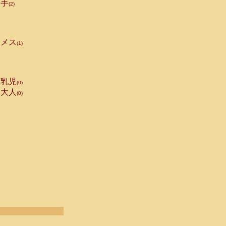
手
(2)
メス
(1)
乳児
(0)
大人
(0)