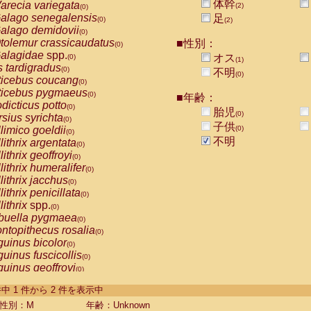
体幹
arecia variegata
(2)
(0)
alago senegalensis
足
(0)
(2)
alago demidovii
(0)
tolemur crassicaudatus
■性別：
(0)
alagidae
spp.
オス
(0)
(1)
s tardigradus
(0)
不明
(0)
ticebus coucang
(0)
ticebus pygmaeus
(0)
■年齢：
dicticus potto
(0)
胎児
(0)
rsius syrichta
(0)
子供
limico goeldii
(0)
(0)
不明
lithrix argentata
(0)
lithrix geoffroyi
(0)
lithrix humeralifer
(0)
lithrix jacchus
(0)
lithrix penicillata
(0)
lithrix
spp.
(0)
buella pygmaea
(0)
ntopithecus rosalia
(0)
uinus bicolor
(0)
uinus fuscicollis
(0)
uinus geoffroyi
(0)
uinus imperator
(0)
-2 件中 1 件から 2 件を表示中
uinus labiatus
(0)
guinus leucopus
性別：M
年齢：Unknown
(0)