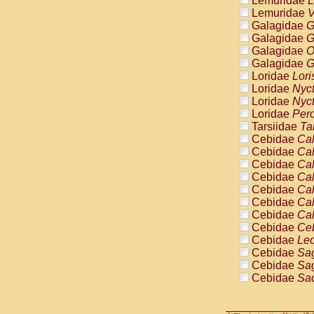
Lemuridae
L
Pitheciidae
Lemuridae
V
Pitheciidae
Galagidae
G
Pitheciidae
Galagidae
G
Pitheciidae
Galagidae
O
Pitheciidae
Galagidae
G
Pitheciidae
Loridae
Lori
Pitheciidae
Loridae
Nyc
Pitheciidae
Loridae
Nyc
Cercopithec
Loridae
Pero
Cercopithec
Tarsiidae
Ta
Cercopithec
Cebidae
Cal
Cercopithec
Cebidae
Cal
Cercopithec
Cebidae
Cal
Cercopithec
Cebidae
Cal
Cercopithec
Cebidae
Cal
Cercopithec
Cebidae
Cal
Cercopithec
Cebidae
Cal
Cercopithec
Cebidae
Ce
Cercopithec
Cebidae
Leo
Cercopithec
Cebidae
Sag
Cercopithec
Cebidae
Sag
Cercopithec
Cebidae
Sag
Cercopithec
Cebidae
Sag
Cercopithec
Cebidae
Sag
Cercopithec