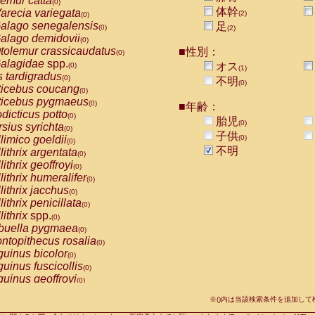
emur catta
(0)
Callicebus cupreus
(0)
体幹
arecia variegata
(2)
(0)
Callicebus donacophilus
(0)
alago senegalensis
足
(0)
(2)
Callicebus moloch
(0)
alago demidovii
(0)
Callicebus torquatus
(0)
tolemur crassicaudatus
■性別：
(0)
Callicebus
spp.
(0)
alagidae
spp.
オス
(0)
(1)
Chiropotes satanas
(0)
s tardigradus
(0)
不明
Pithecia monachus
(0)
(0)
ticebus coucang
(0)
Pithecia pithecia
(0)
ticebus pygmaeus
(0)
■年齢：
idae
Cercocebus agilis
(0)
dicticus potto
(0)
胎児
idae
Cercocebus galeritus chrysogaster
(0)
(0)
rsius syrichta
(0)
idae
Cercocebus torquatus atys
子供
(0)
limico goeldii
(0)
(0)
idae
Cercocebus torquatus lunulatus
(0)
不明
lithrix argentata
(0)
idae
Cercocebus torquatus torquatus
(0)
lithrix geoffroyi
(0)
idae
Cercocebus
hybrid
(0)
lithrix humeralifer
(0)
idae
Cercocebus
spp.
(0)
lithrix jacchus
(0)
idae
Lophocebus albigena
(0)
lithrix penicillata
(0)
idae
Papio anubis
(0)
lithrix
spp.
(0)
idae
Papio cynocephalus
(0)
buella pygmaea
(0)
idae
Papio hamadryas
(0)
ntopithecus rosalia
(0)
idae
Papio papio
(0)
uinus bicolor
(0)
idae
Papio
spp.
(0)
uinus fuscicollis
(0)
idae
Mandrillus leucophaeus
(0)
uinus geoffroyi
(0)
idae
Mandrillus sphinx
(0)
uinus imperator
(0)
idae
Theropithecus gelada
※()内は当該検索条件を追加し
(0)
uinus labiatus
(0)
idae
Macaca arctoides
(0)