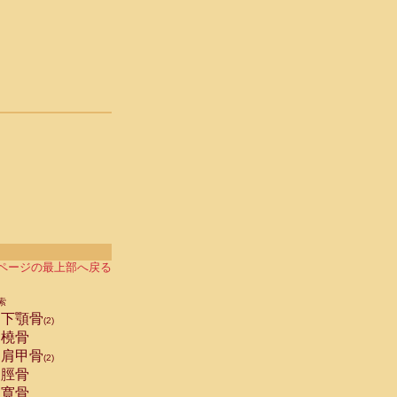
ページの最上部へ戻る
索
下顎骨
(2)
橈骨
肩甲骨
(2)
脛骨
寛骨