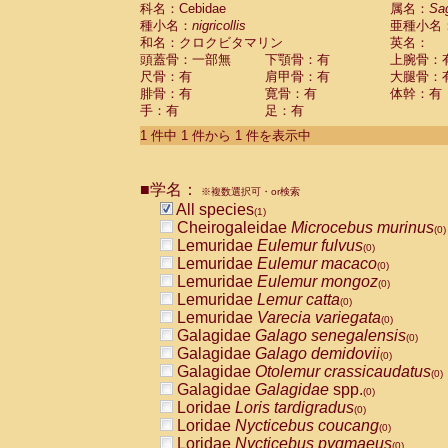
科名：Cebidae
Cebidae
Saguinus midas
属名：
Sa
(0)
種小名：
nigricollis
亜種小名
Cebidae
Saguinus mystax
(0)
和名：クロクビタマリン
英名：
Cebidae
Saguinus nigricollis
(1)
頭蓋骨：一部無
下顎骨：有
上腕骨：
Cebidae
Saguinus oedipus
(0)
尺骨：有
肩甲骨：有
大腿骨：
Cebidae
Saguinus weddelli
(0)
腓骨：有
寛骨：有
体幹：有
Cebidae
Saguinus
spp.
(0)
手：有
足：有
Cebidae
Aotus trivirgatus
(0)
Cebidae
Cebus albifrons
1 件中 1 件から 1 件を表示中
(0)
Cebidae
Cebus apella
(0)
Cebidae
Cebus capucinus
(0)
■学名：
Cebidae
Cebus nigrivittatus
※複数選択可・or検索
(0)
Cebidae
Cebus
spp.
All species
(0)
(1)
Cebidae
Saimiri boliviensis
Cheirogaleidae
Microcebus murinus
(0)
(0)
Cebidae
Saimiri sciureus
Lemuridae
Eulemur fulvus
(0)
(0)
Atelidae
Alouatta caraya
Lemuridae
Eulemur macaco
(0)
(0)
Atelidae
Alouatta fusca
Lemuridae
Eulemur mongoz
(0)
(0)
Atelidae
Alouatta seniculus
Lemuridae
Lemur catta
(0)
(0)
Atelidae
Alouatta
spp.
Lemuridae
Varecia variegata
(0)
(0)
Atelidae
Ateles belzebuth
Galagidae
Galago senegalensis
(0)
(0)
Atelidae
Ateles geoffroyi
Galagidae
Galago demidovii
(0)
(0)
Atelidae
Ateles paniscus
Galagidae
Otolemur crassicaudatus
(0)
(0)
Atelidae
Ateles
spp.
Galagidae
Galagidae
spp.
(0)
(0)
Atelidae
Lagothrix lagothricha
Loridae
Loris tardigradus
(0)
(0)
Atelidae
Lagothrix lagothricha cana
Loridae
Nycticebus coucang
(0)
(0)
Pitheciidae
Cacajao calvus rubicundu
Loridae
Nycticebus pygmaeus
(0)