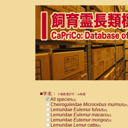
■学名：
※複数選択可・or検索
All species
(1)
Cheirogaleidae
Microcebus murinus
(0)
Lemuridae
Eulemur fulvus
(0)
Lemuridae
Eulemur macaco
(0)
Lemuridae
Eulemur mongoz
(0)
Lemuridae
Lemur catta
(0)