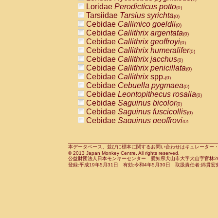
Pitheciidae
Callicebus cupreus
Loridae
Perodicticus potto
(0)
(0)
Pitheciidae
Callicebus donacophilus
Tarsiidae
Tarsius syrichta
(0
(0)
Pitheciidae
Callicebus moloch
Cebidae
Callimico goeldii
(0)
(0)
Pitheciidae
Callicebus torquatus
Cebidae
Callithrix argentata
(0)
(0)
Pitheciidae
Callicebus
spp.
Cebidae
Callithrix geoffroyi
(0)
(0)
Pitheciidae
Chiropotes satanas
Cebidae
Callithrix humeralifer
(0)
(0)
Pitheciidae
Pithecia monachus
Cebidae
Callithrix jacchus
(0)
(0)
Pitheciidae
Pithecia pithecia
Cebidae
Callithrix penicillata
(0)
(0)
Cercopithecidae
Cercocebus agilis
Cebidae
Callithrix
spp.
(0)
(0)
Cercopithecidae
Cercocebus galeritus
Cebidae
Cebuella pygmaea
(0)
Cercopithecidae
Cercocebus torquatu
Cebidae
Leontopithecus rosalia
(0)
Cercopithecidae
Cercocebus torquatus
Cebidae
Saguinus bicolor
(0)
Cercopithecidae
Cercocebus torquatu
Cebidae
Saguinus fuscicollis
(0)
Cercopithecidae
Cercocebus
hybrid
Cebidae
Saguinus geoffroyi
(0)
(0)
Cercopithecidae
Cercocebus
spp.
Cebidae
Saguinus imperator
(0)
(0)
Cercopithecidae
Lophocebus albigen
Cebidae
Saguinus labiatus
(0)
Cercopithecidae
Papio anubis
Cebidae
Saguinus leucopus
本データベース、並びに標本に関するお問い合わせはキュレーター・新宅勇太までお願い
(0)
(0)
© 2013 Japan Monkey Centre. All rights reserved.
Cercopithecidae
Papio cynocephalus
Cebidae
Saguinus midas
(
(0)
公益財団法人日本モンキーセンター 愛知県犬山市大字犬山字官林26番
Cercopithecidae
Papio hamadryas
Cebidae
Saguinus mystax
(0)
登録:平成19年5月31日 有効:令和4年5月30日 取扱責任者:綿貫宏
(0)
Cercopithecidae
Papio papio
Cebidae
Saguinus nigricollis
(0)
(1)
Cercopithecidae
Papio
spp.
Cebidae
Saguinus oedipus
(0)
(0)
Cercopithecidae
Mandrillus leucopha
Cebidae
Saguinus weddelli
(0)
Cercopithecidae
Mandrillus sphinx
Cebidae
Saguinus
spp.
(0)
(0)
Cercopithecidae
Theropithecus gelad
Cebidae
Aotus trivirgatus
(0)
Cercopithecidae
Macaca arctoides
Cebidae
Cebus albifrons
(0)
(0)