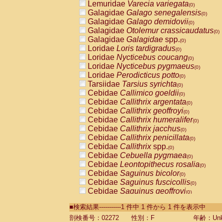
Lemuridae
Varecia variegata
(0)
Galagidae
Galago senegalensis
(0)
Galagidae
Galago demidovii
(0)
Galagidae
Otolemur crassicaudatus
(0)
Galagidae
Galagidae
spp.
(0)
Loridae
Loris tardigradus
(0)
Loridae
Nycticebus coucang
(0)
Loridae
Nycticebus pygmaeus
(0)
Loridae
Perodicticus potto
(0)
Tarsiidae
Tarsius syrichta
(0)
Cebidae
Callimico goeldii
(0)
Cebidae
Callithrix argentata
(0)
Cebidae
Callithrix geoffroyi
(0)
Cebidae
Callithrix humeralifer
(0)
Cebidae
Callithrix jacchus
(0)
Cebidae
Callithrix penicillata
(0)
Cebidae
Callithrix
spp.
(0)
Cebidae
Cebuella pygmaea
(0)
Cebidae
Leontopithecus rosalia
(0)
Cebidae
Saguinus bicolor
(0)
Cebidae
Saguinus fuscicollis
(0)
Cebidae
Saguinus geoffroyi
(0)
Cebidae
Saguinus imperator
(0)
■検索結果-----------1 件中 1 件から 1 件を表示中
Cebidae
Saguinus labiatus
(0)
Cebidae
Saguinus leucopus
剖検番号：02272
性別：F
年齢：Unk
(0)