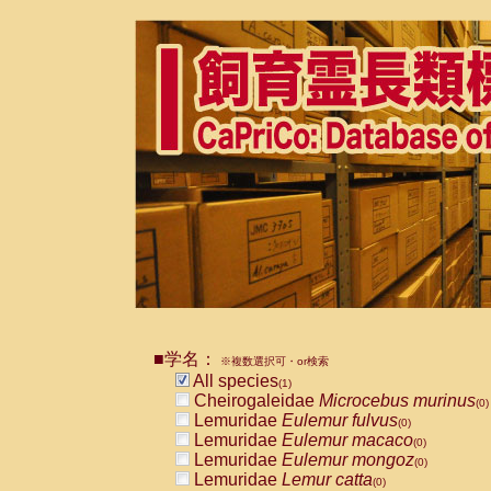
■学名：
※複数選択可・or検索
All species
(1)
Cheirogaleidae
Microcebus murinus
(0)
Lemuridae
Eulemur fulvus
(0)
Lemuridae
Eulemur macaco
(0)
Lemuridae
Eulemur mongoz
(0)
Lemuridae
Lemur catta
(0)