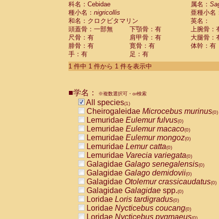
科名：Cebidae
Cebidae
Saguinus midas
属名：
Sa
(0)
種小名：
nigricollis
亜種小名
Cebidae
Saguinus mystax
(0)
和名：クロクビタマリン
英名：
Cebidae
Saguinus nigricollis
(1)
頭蓋骨：一部無
下顎骨：有
上腕骨：
Cebidae
Saguinus oedipus
(0)
尺骨：有
肩甲骨：有
大腿骨：
Cebidae
Saguinus weddelli
(0)
腓骨：有
寛骨：有
体幹：有
Cebidae
Saguinus
spp.
(0)
手：有
足：有
Cebidae
Aotus trivirgatus
(0)
Cebidae
Cebus albifrons
1 件中 1 件から 1 件を表示中
(0)
Cebidae
Cebus apella
(0)
Cebidae
Cebus capucinus
(0)
■学名：
Cebidae
Cebus nigrivittatus
※複数選択可・or検索
(0)
Cebidae
Cebus
spp.
All species
(0)
(1)
Cebidae
Saimiri boliviensis
Cheirogaleidae
Microcebus murinus
(0)
(0)
Cebidae
Saimiri sciureus
Lemuridae
Eulemur fulvus
(0)
(0)
Atelidae
Alouatta caraya
Lemuridae
Eulemur macaco
(0)
(0)
Atelidae
Alouatta fusca
Lemuridae
Eulemur mongoz
(0)
(0)
Atelidae
Alouatta seniculus
Lemuridae
Lemur catta
(0)
(0)
Atelidae
Alouatta
spp.
Lemuridae
Varecia variegata
(0)
(0)
Atelidae
Ateles belzebuth
Galagidae
Galago senegalensis
(0)
(0)
Atelidae
Ateles geoffroyi
Galagidae
Galago demidovii
(0)
(0)
Atelidae
Ateles paniscus
Galagidae
Otolemur crassicaudatus
(0)
(0)
Atelidae
Ateles
spp.
Galagidae
Galagidae
spp.
(0)
(0)
Atelidae
Lagothrix lagothricha
Loridae
Loris tardigradus
(0)
(0)
Atelidae
Lagothrix lagothricha cana
Loridae
Nycticebus coucang
(0)
(0)
Pitheciidae
Cacajao calvus rubicundu
Loridae
Nycticebus pygmaeus
(0)