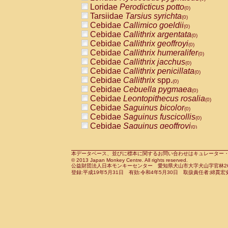
Pitheciidae
Callicebus cupreus
Loridae
Perodicticus potto
(0)
(0)
Pitheciidae
Callicebus donacophilus
Tarsiidae
Tarsius syrichta
(0
(0)
Pitheciidae
Callicebus moloch
Cebidae
Callimico goeldii
(0)
(0)
Pitheciidae
Callicebus torquatus
Cebidae
Callithrix argentata
(0)
(0)
Pitheciidae
Callicebus
spp.
Cebidae
Callithrix geoffroyi
(0)
(0)
Pitheciidae
Chiropotes satanas
Cebidae
Callithrix humeralifer
(0)
(0)
Pitheciidae
Pithecia monachus
Cebidae
Callithrix jacchus
(0)
(0)
Pitheciidae
Pithecia pithecia
Cebidae
Callithrix penicillata
(0)
(0)
Cercopithecidae
Cercocebus agilis
Cebidae
Callithrix
spp.
(0)
(0)
Cercopithecidae
Cercocebus galeritus
Cebidae
Cebuella pygmaea
(0)
Cercopithecidae
Cercocebus torquatu
Cebidae
Leontopithecus rosalia
(0)
Cercopithecidae
Cercocebus torquatus
Cebidae
Saguinus bicolor
(0)
Cercopithecidae
Cercocebus torquatu
Cebidae
Saguinus fuscicollis
(0)
Cercopithecidae
Cercocebus
hybrid
Cebidae
Saguinus geoffroyi
(0)
(0)
Cercopithecidae
Cercocebus
spp.
Cebidae
Saguinus imperator
(0)
(0)
Cercopithecidae
Lophocebus albigen
Cebidae
Saguinus labiatus
(0)
Cercopithecidae
Papio anubis
Cebidae
Saguinus leucopus
本データベース、並びに標本に関するお問い合わせはキュレーター・新宅勇太までお願い
(0)
(0)
© 2013 Japan Monkey Centre. All rights reserved.
Cercopithecidae
Papio cynocephalus
Cebidae
Saguinus midas
(
(0)
公益財団法人日本モンキーセンター 愛知県犬山市大字犬山字官林26番
Cercopithecidae
Papio hamadryas
Cebidae
Saguinus mystax
(0)
登録:平成19年5月31日 有効:令和4年5月30日 取扱責任者:綿貫宏
(0)
Cercopithecidae
Papio papio
Cebidae
Saguinus nigricollis
(0)
(1)
Cercopithecidae
Papio
spp.
Cebidae
Saguinus oedipus
(0)
(0)
Cercopithecidae
Mandrillus leucopha
Cebidae
Saguinus weddelli
(0)
Cercopithecidae
Mandrillus sphinx
Cebidae
Saguinus
spp.
(0)
(0)
Cercopithecidae
Theropithecus gelad
Cebidae
Aotus trivirgatus
(0)
Cercopithecidae
Macaca arctoides
Cebidae
Cebus albifrons
(0)
(0)