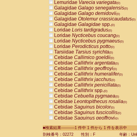
Lemuridae
Varecia variegata
(0)
Galagidae
Galago senegalensis
(0)
Galagidae
Galago demidovii
(0)
Galagidae
Otolemur crassicaudatus
(0)
Galagidae
Galagidae
spp.
(0)
Loridae
Loris tardigradus
(0)
Loridae
Nycticebus coucang
(0)
Loridae
Nycticebus pygmaeus
(0)
Loridae
Perodicticus potto
(0)
Tarsiidae
Tarsius syrichta
(0)
Cebidae
Callimico goeldii
(0)
Cebidae
Callithrix argentata
(0)
Cebidae
Callithrix geoffroyi
(0)
Cebidae
Callithrix humeralifer
(0)
Cebidae
Callithrix jacchus
(0)
Cebidae
Callithrix penicillata
(0)
Cebidae
Callithrix
spp.
(0)
Cebidae
Cebuella pygmaea
(0)
Cebidae
Leontopithecus rosalia
(0)
Cebidae
Saguinus bicolor
(0)
Cebidae
Saguinus fuscicollis
(0)
Cebidae
Saguinus geoffroyi
(0)
Cebidae
Saguinus imperator
(0)
■検索結果-----------1 件中 1 件から 1 件を表示中
Cebidae
Saguinus labiatus
(0)
Cebidae
Saguinus leucopus
剖検番号：02272
性別：F
年齢：Unk
(0)