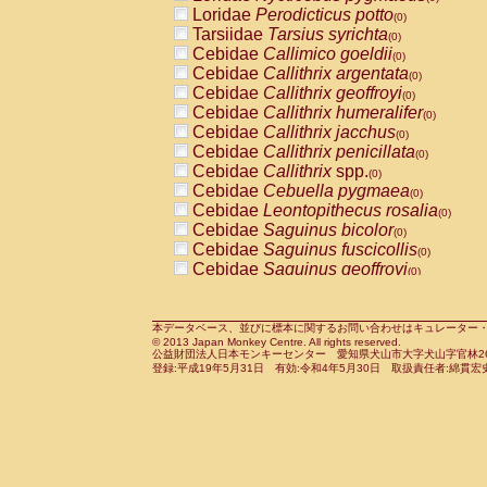
Pitheciidae
Callicebus cupreus
Loridae
Perodicticus potto
(0)
(0)
Pitheciidae
Callicebus donacophilus
Tarsiidae
Tarsius syrichta
(0
(0)
Pitheciidae
Callicebus moloch
Cebidae
Callimico goeldii
(0)
(0)
Pitheciidae
Callicebus torquatus
Cebidae
Callithrix argentata
(0)
(0)
Pitheciidae
Callicebus
spp.
Cebidae
Callithrix geoffroyi
(0)
(0)
Pitheciidae
Chiropotes satanas
Cebidae
Callithrix humeralifer
(0)
(0)
Pitheciidae
Pithecia monachus
Cebidae
Callithrix jacchus
(0)
(0)
Pitheciidae
Pithecia pithecia
Cebidae
Callithrix penicillata
(0)
(0)
Cercopithecidae
Cercocebus agilis
Cebidae
Callithrix
spp.
(0)
(0)
Cercopithecidae
Cercocebus galeritus
Cebidae
Cebuella pygmaea
(0)
Cercopithecidae
Cercocebus torquatu
Cebidae
Leontopithecus rosalia
(0)
Cercopithecidae
Cercocebus torquatus
Cebidae
Saguinus bicolor
(0)
Cercopithecidae
Cercocebus torquatu
Cebidae
Saguinus fuscicollis
(0)
Cercopithecidae
Cercocebus
hybrid
Cebidae
Saguinus geoffroyi
(0)
(0)
Cercopithecidae
Cercocebus
spp.
Cebidae
Saguinus imperator
(0)
(0)
Cercopithecidae
Lophocebus albigen
Cebidae
Saguinus labiatus
(0)
Cercopithecidae
Papio anubis
Cebidae
Saguinus leucopus
本データベース、並びに標本に関するお問い合わせはキュレーター・新宅勇太までお願い
(0)
(0)
© 2013 Japan Monkey Centre. All rights reserved.
Cercopithecidae
Papio cynocephalus
Cebidae
Saguinus midas
(
(0)
公益財団法人日本モンキーセンター 愛知県犬山市大字犬山字官林26番
Cercopithecidae
Papio hamadryas
Cebidae
Saguinus mystax
(0)
登録:平成19年5月31日 有効:令和4年5月30日 取扱責任者:綿貫宏
(0)
Cercopithecidae
Papio papio
Cebidae
Saguinus nigricollis
(0)
(1)
Cercopithecidae
Papio
spp.
Cebidae
Saguinus oedipus
(0)
(0)
Cercopithecidae
Mandrillus leucopha
Cebidae
Saguinus weddelli
(0)
Cercopithecidae
Mandrillus sphinx
Cebidae
Saguinus
spp.
(0)
(0)
Cercopithecidae
Theropithecus gelad
Cebidae
Aotus trivirgatus
(0)
Cercopithecidae
Macaca arctoides
Cebidae
Cebus albifrons
(0)
(0)