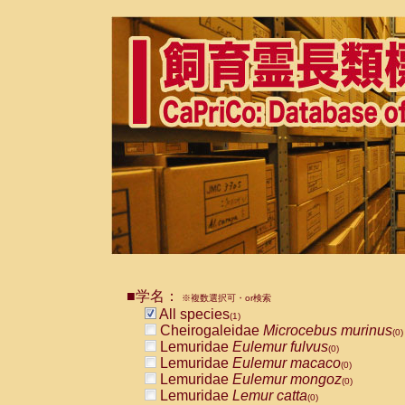
■学名：
※複数選択可・or検索
All species
(1)
Cheirogaleidae
Microcebus murinus
(0)
Lemuridae
Eulemur fulvus
(0)
Lemuridae
Eulemur macaco
(0)
Lemuridae
Eulemur mongoz
(0)
Lemuridae
Lemur catta
(0)