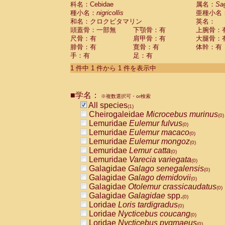
科名：Cebidae
Cebidae
Saguinus midas
属名：
Sa
(0)
種小名：
nigricollis
亜種小名
Cebidae
Saguinus mystax
(0)
和名：クロクビタマリン
英名：
Cebidae
Saguinus nigricollis
(1)
頭蓋骨：一部無
下顎骨：有
上腕骨：
Cebidae
Saguinus oedipus
(0)
尺骨：有
肩甲骨：有
大腿骨：
Cebidae
Saguinus weddelli
(0)
腓骨：有
寛骨：有
体幹：有
Cebidae
Saguinus
spp.
(0)
手：有
足：有
Cebidae
Aotus trivirgatus
(0)
Cebidae
Cebus albifrons
1 件中 1 件から 1 件を表示中
(0)
Cebidae
Cebus apella
(0)
Cebidae
Cebus capucinus
(0)
■学名：
Cebidae
Cebus nigrivittatus
※複数選択可・or検索
(0)
Cebidae
Cebus
spp.
All species
(0)
(1)
Cebidae
Saimiri boliviensis
Cheirogaleidae
Microcebus murinus
(0)
(0)
Cebidae
Saimiri sciureus
Lemuridae
Eulemur fulvus
(0)
(0)
Atelidae
Alouatta caraya
Lemuridae
Eulemur macaco
(0)
(0)
Atelidae
Alouatta fusca
Lemuridae
Eulemur mongoz
(0)
(0)
Atelidae
Alouatta seniculus
Lemuridae
Lemur catta
(0)
(0)
Atelidae
Alouatta
spp.
Lemuridae
Varecia variegata
(0)
(0)
Atelidae
Ateles belzebuth
Galagidae
Galago senegalensis
(0)
(0)
Atelidae
Ateles geoffroyi
Galagidae
Galago demidovii
(0)
(0)
Atelidae
Ateles paniscus
Galagidae
Otolemur crassicaudatus
(0)
(0)
Atelidae
Ateles
spp.
Galagidae
Galagidae
spp.
(0)
(0)
Atelidae
Lagothrix lagothricha
Loridae
Loris tardigradus
(0)
(0)
Atelidae
Lagothrix lagothricha cana
Loridae
Nycticebus coucang
(0)
(0)
Pitheciidae
Cacajao calvus rubicundu
Loridae
Nycticebus pygmaeus
(0)