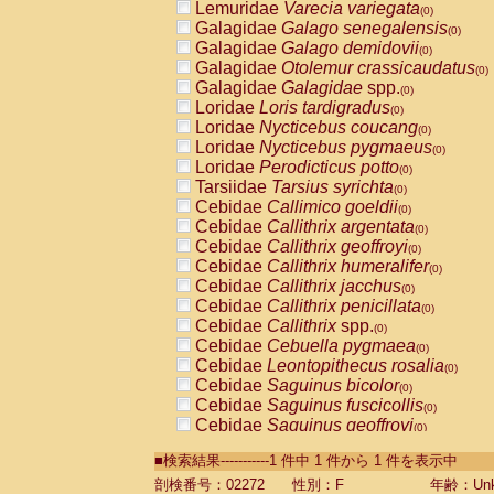
Lemuridae
Varecia variegata
(0)
Galagidae
Galago senegalensis
(0)
Galagidae
Galago demidovii
(0)
Galagidae
Otolemur crassicaudatus
(0)
Galagidae
Galagidae
spp.
(0)
Loridae
Loris tardigradus
(0)
Loridae
Nycticebus coucang
(0)
Loridae
Nycticebus pygmaeus
(0)
Loridae
Perodicticus potto
(0)
Tarsiidae
Tarsius syrichta
(0)
Cebidae
Callimico goeldii
(0)
Cebidae
Callithrix argentata
(0)
Cebidae
Callithrix geoffroyi
(0)
Cebidae
Callithrix humeralifer
(0)
Cebidae
Callithrix jacchus
(0)
Cebidae
Callithrix penicillata
(0)
Cebidae
Callithrix
spp.
(0)
Cebidae
Cebuella pygmaea
(0)
Cebidae
Leontopithecus rosalia
(0)
Cebidae
Saguinus bicolor
(0)
Cebidae
Saguinus fuscicollis
(0)
Cebidae
Saguinus geoffroyi
(0)
Cebidae
Saguinus imperator
(0)
■検索結果-----------1 件中 1 件から 1 件を表示中
Cebidae
Saguinus labiatus
(0)
Cebidae
Saguinus leucopus
剖検番号：02272
性別：F
年齢：Unk
(0)