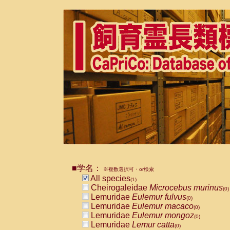
■学名：
※複数選択可・or検索
All species
(1)
Cheirogaleidae
Microcebus murinus
(0)
Lemuridae
Eulemur fulvus
(0)
Lemuridae
Eulemur macaco
(0)
Lemuridae
Eulemur mongoz
(0)
Lemuridae
Lemur catta
(0)