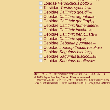
Pitheciidae
Callicebus cupreus
Loridae
Perodicticus potto
(0)
(0)
Pitheciidae
Callicebus donacophilus
Tarsiidae
Tarsius syrichta
(0
(0)
Pitheciidae
Callicebus moloch
Cebidae
Callimico goeldii
(0)
(0)
Pitheciidae
Callicebus torquatus
Cebidae
Callithrix argentata
(0)
(0)
Pitheciidae
Callicebus
spp.
Cebidae
Callithrix geoffroyi
(0)
(0)
Pitheciidae
Chiropotes satanas
Cebidae
Callithrix humeralifer
(0)
(0)
Pitheciidae
Pithecia monachus
Cebidae
Callithrix jacchus
(0)
(0)
Pitheciidae
Pithecia pithecia
Cebidae
Callithrix penicillata
(0)
(0)
Cercopithecidae
Cercocebus agilis
Cebidae
Callithrix
spp.
(0)
(0)
Cercopithecidae
Cercocebus galeritus
Cebidae
Cebuella pygmaea
(0)
Cercopithecidae
Cercocebus torquatu
Cebidae
Leontopithecus rosalia
(0)
Cercopithecidae
Cercocebus torquatus
Cebidae
Saguinus bicolor
(0)
Cercopithecidae
Cercocebus torquatu
Cebidae
Saguinus fuscicollis
(0)
Cercopithecidae
Cercocebus
hybrid
Cebidae
Saguinus geoffroyi
(0)
(0)
Cercopithecidae
Cercocebus
spp.
Cebidae
Saguinus imperator
(0)
(0)
Cercopithecidae
Lophocebus albigen
Cebidae
Saguinus labiatus
(0)
Cercopithecidae
Papio anubis
Cebidae
Saguinus leucopus
本データベース、並びに標本に関するお問い合わせはキュレーター・新宅勇太までお願い
(0)
(0)
© 2013 Japan Monkey Centre. All rights reserved.
Cercopithecidae
Papio cynocephalus
Cebidae
Saguinus midas
(
(0)
公益財団法人日本モンキーセンター 愛知県犬山市大字犬山字官林26番
Cercopithecidae
Papio hamadryas
Cebidae
Saguinus mystax
(0)
登録:平成19年5月31日 有効:令和4年5月30日 取扱責任者:綿貫宏
(0)
Cercopithecidae
Papio papio
Cebidae
Saguinus nigricollis
(0)
(0)
Cercopithecidae
Papio
spp.
Cebidae
Saguinus oedipus
(0)
(1)
Cercopithecidae
Mandrillus leucopha
Cebidae
Saguinus weddelli
(0)
Cercopithecidae
Mandrillus sphinx
Cebidae
Saguinus
spp.
(0)
(0)
Cercopithecidae
Theropithecus gelad
Cebidae
Aotus trivirgatus
(0)
Cercopithecidae
Macaca arctoides
Cebidae
Cebus albifrons
(0)
(0)