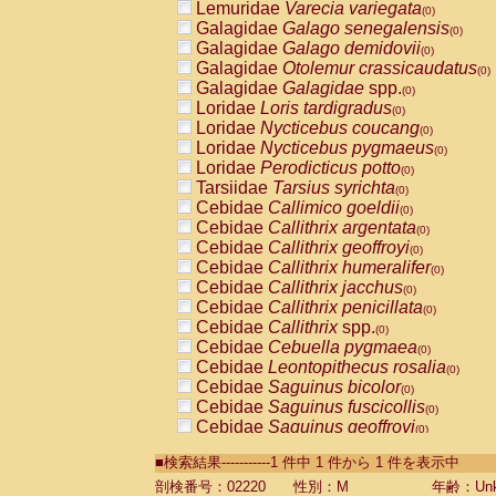
Lemuridae
Varecia variegata
(0)
Galagidae
Galago senegalensis
(0)
Galagidae
Galago demidovii
(0)
Galagidae
Otolemur crassicaudatus
(0)
Galagidae
Galagidae
spp.
(0)
Loridae
Loris tardigradus
(0)
Loridae
Nycticebus coucang
(0)
Loridae
Nycticebus pygmaeus
(0)
Loridae
Perodicticus potto
(0)
Tarsiidae
Tarsius syrichta
(0)
Cebidae
Callimico goeldii
(0)
Cebidae
Callithrix argentata
(0)
Cebidae
Callithrix geoffroyi
(0)
Cebidae
Callithrix humeralifer
(0)
Cebidae
Callithrix jacchus
(0)
Cebidae
Callithrix penicillata
(0)
Cebidae
Callithrix
spp.
(0)
Cebidae
Cebuella pygmaea
(0)
Cebidae
Leontopithecus rosalia
(0)
Cebidae
Saguinus bicolor
(0)
Cebidae
Saguinus fuscicollis
(0)
Cebidae
Saguinus geoffroyi
(0)
Cebidae
Saguinus imperator
(0)
■検索結果-----------1 件中 1 件から 1 件を表示中
Cebidae
Saguinus labiatus
(0)
Cebidae
Saguinus leucopus
剖検番号：02220
性別：M
年齢：Unk
(0)