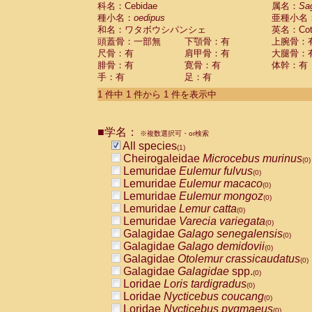
科名：Cebidae
Cebidae
Saguinus midas
属名：
Sa
(0)
種小名：
oedipus
亜種小名
Cebidae
Saguinus mystax
(0)
和名：ワタボウシパンシェ
英名：Cotto
Cebidae
Saguinus nigricollis
(0)
頭蓋骨：一部無
下顎骨：有
上腕骨：
Cebidae
Saguinus oedipus
(1)
尺骨：有
肩甲骨：有
大腿骨：
Cebidae
Saguinus weddelli
(0)
腓骨：有
寛骨：有
体幹：有
Cebidae
Saguinus
spp.
(0)
手：有
足：有
Cebidae
Aotus trivirgatus
(0)
Cebidae
Cebus albifrons
1 件中 1 件から 1 件を表示中
(0)
Cebidae
Cebus apella
(0)
Cebidae
Cebus capucinus
(0)
■学名：
Cebidae
Cebus nigrivittatus
※複数選択可・or検索
(0)
Cebidae
Cebus
spp.
All species
(0)
(1)
Cebidae
Saimiri boliviensis
Cheirogaleidae
Microcebus murinus
(0)
(0)
Cebidae
Saimiri sciureus
Lemuridae
Eulemur fulvus
(0)
(0)
Atelidae
Alouatta caraya
Lemuridae
Eulemur macaco
(0)
(0)
Atelidae
Alouatta fusca
Lemuridae
Eulemur mongoz
(0)
(0)
Atelidae
Alouatta seniculus
Lemuridae
Lemur catta
(0)
(0)
Atelidae
Alouatta
spp.
Lemuridae
Varecia variegata
(0)
(0)
Atelidae
Ateles belzebuth
Galagidae
Galago senegalensis
(0)
(0)
Atelidae
Ateles geoffroyi
Galagidae
Galago demidovii
(0)
(0)
Atelidae
Ateles paniscus
Galagidae
Otolemur crassicaudatus
(0)
(0)
Atelidae
Ateles
spp.
Galagidae
Galagidae
spp.
(0)
(0)
Atelidae
Lagothrix lagothricha
Loridae
Loris tardigradus
(0)
(0)
Atelidae
Lagothrix lagothricha cana
Loridae
Nycticebus coucang
(0)
(0)
Pitheciidae
Cacajao calvus rubicundu
Loridae
Nycticebus pygmaeus
(0)