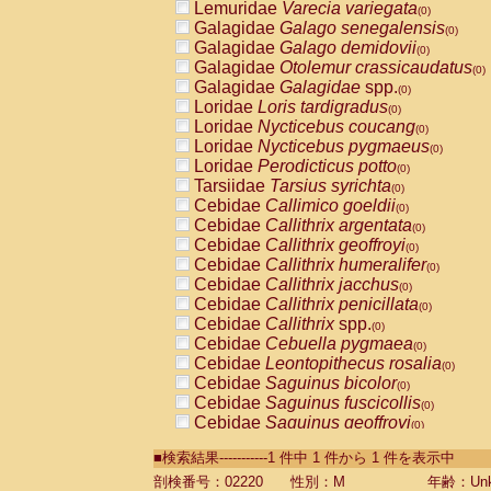
Lemuridae
Varecia variegata
(0)
Galagidae
Galago senegalensis
(0)
Galagidae
Galago demidovii
(0)
Galagidae
Otolemur crassicaudatus
(0)
Galagidae
Galagidae
spp.
(0)
Loridae
Loris tardigradus
(0)
Loridae
Nycticebus coucang
(0)
Loridae
Nycticebus pygmaeus
(0)
Loridae
Perodicticus potto
(0)
Tarsiidae
Tarsius syrichta
(0)
Cebidae
Callimico goeldii
(0)
Cebidae
Callithrix argentata
(0)
Cebidae
Callithrix geoffroyi
(0)
Cebidae
Callithrix humeralifer
(0)
Cebidae
Callithrix jacchus
(0)
Cebidae
Callithrix penicillata
(0)
Cebidae
Callithrix
spp.
(0)
Cebidae
Cebuella pygmaea
(0)
Cebidae
Leontopithecus rosalia
(0)
Cebidae
Saguinus bicolor
(0)
Cebidae
Saguinus fuscicollis
(0)
Cebidae
Saguinus geoffroyi
(0)
Cebidae
Saguinus imperator
(0)
■検索結果-----------1 件中 1 件から 1 件を表示中
Cebidae
Saguinus labiatus
(0)
Cebidae
Saguinus leucopus
剖検番号：02220
性別：M
年齢：Unk
(0)