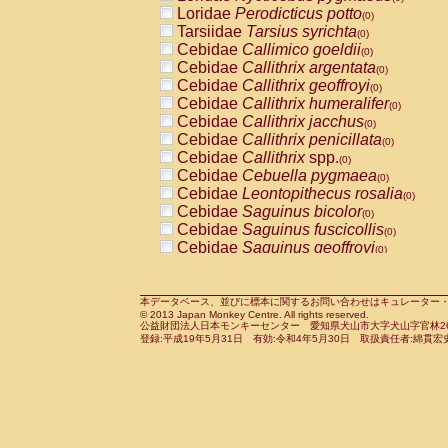
Pitheciidae
Callicebus cupreus
Loridae
Perodicticus potto
(0)
(0)
Pitheciidae
Callicebus donacophilus
Tarsiidae
Tarsius syrichta
(0
(0)
Pitheciidae
Callicebus moloch
Cebidae
Callimico goeldii
(0)
(0)
Pitheciidae
Callicebus torquatus
Cebidae
Callithrix argentata
(0)
(0)
Pitheciidae
Callicebus
spp.
Cebidae
Callithrix geoffroyi
(0)
(0)
Pitheciidae
Chiropotes satanas
Cebidae
Callithrix humeralifer
(0)
(0)
Pitheciidae
Pithecia monachus
Cebidae
Callithrix jacchus
(0)
(0)
Pitheciidae
Pithecia pithecia
Cebidae
Callithrix penicillata
(0)
(0)
Cercopithecidae
Cercocebus agilis
Cebidae
Callithrix
spp.
(0)
(0)
Cercopithecidae
Cercocebus galeritus
Cebidae
Cebuella pygmaea
(0)
Cercopithecidae
Cercocebus torquatu
Cebidae
Leontopithecus rosalia
(0)
Cercopithecidae
Cercocebus torquatus
Cebidae
Saguinus bicolor
(0)
Cercopithecidae
Cercocebus torquatu
Cebidae
Saguinus fuscicollis
(0)
Cercopithecidae
Cercocebus
hybrid
Cebidae
Saguinus geoffroyi
(0)
(0)
Cercopithecidae
Cercocebus
spp.
Cebidae
Saguinus imperator
(0)
(0)
Cercopithecidae
Lophocebus albigen
Cebidae
Saguinus labiatus
(0)
Cercopithecidae
Papio anubis
Cebidae
Saguinus leucopus
本データベース、並びに標本に関するお問い合わせはキュレーター・新宅勇太までお願い
(0)
(0)
© 2013 Japan Monkey Centre. All rights reserved.
Cercopithecidae
Papio cynocephalus
Cebidae
Saguinus midas
(
(0)
公益財団法人日本モンキーセンター 愛知県犬山市大字犬山字官林26番
Cercopithecidae
Papio hamadryas
Cebidae
Saguinus mystax
(0)
登録:平成19年5月31日 有効:令和4年5月30日 取扱責任者:綿貫宏
(0)
Cercopithecidae
Papio papio
Cebidae
Saguinus nigricollis
(0)
(0)
Cercopithecidae
Papio
spp.
Cebidae
Saguinus oedipus
(0)
(1)
Cercopithecidae
Mandrillus leucopha
Cebidae
Saguinus weddelli
(0)
Cercopithecidae
Mandrillus sphinx
Cebidae
Saguinus
spp.
(0)
(0)
Cercopithecidae
Theropithecus gelad
Cebidae
Aotus trivirgatus
(0)
Cercopithecidae
Macaca arctoides
Cebidae
Cebus albifrons
(0)
(0)