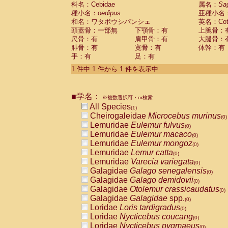
科名：Cebidae
Cebidae
Saguinus midas
属名：
Sa
(0)
種小名：
oedipus
亜種小名
Cebidae
Saguinus mystax
(0)
和名：ワタボウシパンシェ
英名：Cotto
Cebidae
Saguinus nigricollis
(0)
頭蓋骨：一部無
下顎骨：有
上腕骨：
Cebidae
Saguinus oedipus
(1)
尺骨：有
肩甲骨：有
大腿骨：
Cebidae
Saguinus weddelli
(0)
腓骨：有
寛骨：有
体幹：有
Cebidae
Saguinus
spp.
(0)
手：有
足：有
Cebidae
Aotus trivirgatus
(0)
Cebidae
Cebus albifrons
1 件中 1 件から 1 件を表示中
(0)
Cebidae
Cebus apella
(0)
Cebidae
Cebus capucinus
(0)
■学名：
Cebidae
Cebus nigrivittatus
※複数選択可・or検索
(0)
Cebidae
Cebus
spp.
All Species
(0)
(1)
Cebidae
Saimiri boliviensis
Cheirogaleidae
Microcebus murinus
(0)
(0)
Cebidae
Saimiri sciureus
Lemuridae
Eulemur fulvus
(0)
(0)
Atelidae
Alouatta caraya
Lemuridae
Eulemur macaco
(0)
(0)
Atelidae
Alouatta fusca
Lemuridae
Eulemur mongoz
(0)
(0)
Atelidae
Alouatta seniculus
Lemuridae
Lemur catta
(0)
(0)
Atelidae
Alouatta
spp.
Lemuridae
Varecia variegata
(0)
(0)
Atelidae
Ateles belzebuth
Galagidae
Galago senegalensis
(0)
(0)
Atelidae
Ateles geoffroyi
Galagidae
Galago demidovii
(0)
(0)
Atelidae
Ateles paniscus
Galagidae
Otolemur crassicaudatus
(0)
(0)
Atelidae
Ateles
spp.
Galagidae
Galagidae
spp.
(0)
(0)
Atelidae
Lagothrix lagothricha
Loridae
Loris tardigradus
(0)
(0)
Atelidae
Lagothrix lagothricha cana
Loridae
Nycticebus coucang
(0)
(0)
Pitheciidae
Cacajao calvus rubicundu
Loridae
Nycticebus pygmaeus
(0)