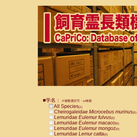
■学名：
※複数選択可・or検索
All Species
(1)
Cheirogaleidae
Microcebus murinus
(0)
Lemuridae
Eulemur fulvus
(0)
Lemuridae
Eulemur macaco
(0)
Lemuridae
Eulemur mongoz
(0)
Lemuridae
Lemur catta
(0)