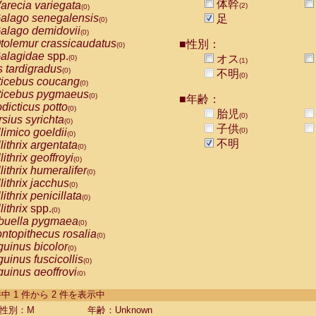
体幹
arecia variegata
(2)
(0)
alago senegalensis
足
(0)
alago demidovii
(0)
tolemur crassicaudatus
■性別：
(0)
alagidae
spp.
オス
(0)
(1)
s tardigradus
(0)
不明
(0)
ticebus coucang
(0)
ticebus pygmaeus
(0)
■年齢：
dicticus potto
(0)
胎児
(0)
rsius syrichta
(0)
子供
limico goeldii
(0)
(0)
不明
lithrix argentata
(0)
lithrix geoffroyi
(0)
lithrix humeralifer
(0)
lithrix jacchus
(0)
lithrix penicillata
(0)
lithrix
spp.
(0)
buella pygmaea
(0)
ntopithecus rosalia
(0)
uinus bicolor
(0)
uinus fuscicollis
(0)
uinus geoffroyi
(0)
uinus imperator
(0)
-2 件中 1 件から 2 件を表示中
uinus labiatus
(0)
guinus leucopus
性別：M
年齢：Unknown
(0)