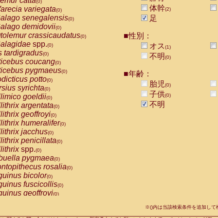
emur catta
(0)
Callicebus cupreus
(0)
体幹
arecia variegata
(2)
(0)
Callicebus donacophilus
(0)
alago senegalensis
足
(0)
Callicebus moloch
(0)
alago demidovii
(0)
Callicebus torquatus
(0)
tolemur crassicaudatus
■性別：
(0)
Callicebus
spp.
(0)
alagidae
spp.
オス
(0)
(1)
Chiropotes satanas
(0)
s tardigradus
(0)
不明
Pithecia monachus
(0)
(0)
ticebus coucang
(0)
Pithecia pithecia
(0)
ticebus pygmaeus
(0)
■年齢：
idae
Cercocebus agilis
(0)
dicticus potto
(0)
胎児
idae
Cercocebus galeritus chrysogaster
(0)
(0)
rsius syrichta
(0)
idae
Cercocebus torquatus atys
子供
(0)
limico goeldii
(0)
(0)
idae
Cercocebus torquatus lunulatus
(0)
不明
lithrix argentata
(0)
idae
Cercocebus torquatus torquatus
(0)
lithrix geoffroyi
(0)
idae
Cercocebus
hybrid
(0)
lithrix humeralifer
(0)
idae
Cercocebus
spp.
(0)
lithrix jacchus
(0)
idae
Lophocebus albigena
(0)
lithrix penicillata
(0)
idae
Papio anubis
(0)
lithrix
spp.
(0)
idae
Papio cynocephalus
(0)
buella pygmaea
(0)
idae
Papio hamadryas
(0)
ntopithecus rosalia
(0)
idae
Papio papio
(0)
uinus bicolor
(0)
idae
Papio
spp.
(0)
uinus fuscicollis
(0)
idae
Mandrillus leucophaeus
(0)
uinus geoffroyi
(0)
idae
Mandrillus sphinx
(0)
uinus imperator
(0)
idae
Theropithecus gelada
※()内は当該検索条件を追加し
(0)
uinus labiatus
(0)
idae
Macaca arctoides
(0)