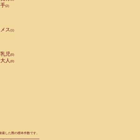
手
(2)
メス
(1)
乳児
(0)
大人
(0)
て検索した際の標本件数です。