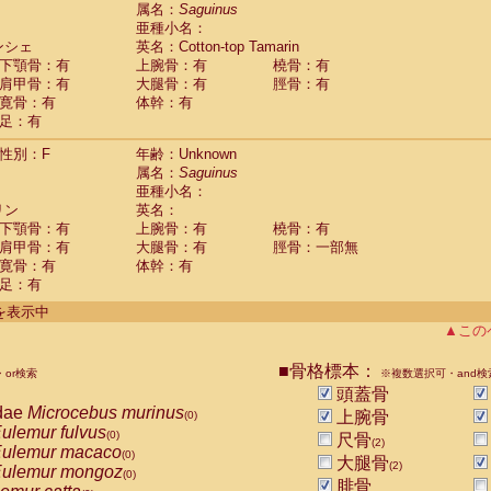
guinus midas
属名：
Saguinus
(0)
亜種小名：
guinus mystax
(0)
ンシェ
英名：Cotton-top Tamarin
uinus nigricollis
(1)
下顎骨：有
上腕骨：有
橈骨：有
guinus oedipus
(1)
肩甲骨：有
大腿骨：有
脛骨：有
uinus weddelli
(0)
寛骨：有
体幹：有
guinus
spp.
(0)
足：有
us trivirgatus
(0)
us albifrons
(0)
性別：F
年齢：Unknown
us apella
(0)
属名：
Saguinus
bus capucinus
亜種小名：
(0)
us nigrivittatus
リン
英名：
(0)
bus
spp.
下顎骨：有
上腕骨：有
橈骨：有
(0)
miri boliviensis
肩甲骨：有
大腿骨：有
脛骨：一部無
(0)
miri sciureus
寛骨：有
体幹：有
(0)
足：有
uatta caraya
(0)
uatta fusca
(0)
件を表示中
uatta seniculus
(0)
▲この
uatta
spp.
(0)
les belzebuth
(0)
■骨格標本：
or検索
※複数選択可・and検
les geoffroyi
(0)
頭蓋骨
les paniscus
(0)
dae
Microcebus murinus
上腕骨
(0)
les
spp.
(0)
ulemur fulvus
(0)
尺骨
othrix lagothricha
(2)
(0)
ulemur macaco
(0)
大腿骨
othrix lagothricha cana
(2)
(0)
ulemur mongoz
(0)
Cacajao calvus rubicundus
腓骨
(0)