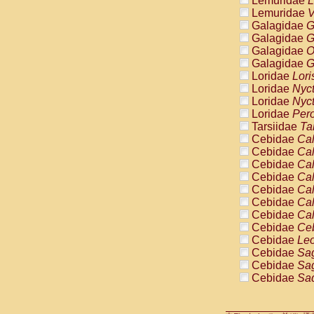
Lemuridae
L
Pitheciidae
Lemuridae
V
Pitheciidae
Galagidae
G
Pitheciidae
Galagidae
G
Pitheciidae
Galagidae
O
Pitheciidae
Galagidae
G
Pitheciidae
Loridae
Lori
Pitheciidae
Loridae
Nyc
Pitheciidae
Loridae
Nyc
Cercopithec
Loridae
Pero
Cercopithec
Tarsiidae
Ta
Cercopithec
Cebidae
Cal
Cercopithec
Cebidae
Cal
Cercopithec
Cebidae
Cal
Cercopithec
Cebidae
Cal
Cercopithec
Cebidae
Cal
Cercopithec
Cebidae
Cal
Cercopithec
Cebidae
Cal
Cercopithec
Cebidae
Ce
Cercopithec
Cebidae
Leo
Cercopithec
Cebidae
Sag
Cercopithec
Cebidae
Sag
Cercopithec
Cebidae
Sag
Cercopithec
Cebidae
Sag
Cercopithec
Cebidae
Sag
Cercopithec