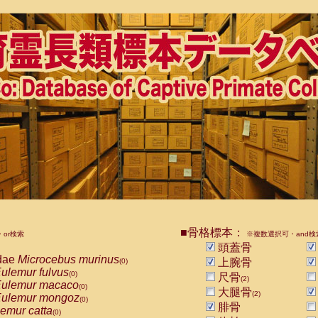
■骨格標本：
or検索
※複数選択可・and検
頭蓋骨
dae
Microcebus murinus
上腕骨
(0)
ulemur fulvus
(0)
尺骨
(2)
ulemur macaco
(0)
大腿骨
(2)
ulemur mongoz
(0)
腓骨
emur catta
(0)