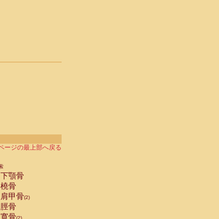
ページの最上部へ戻る
索
下顎骨
橈骨
肩甲骨
(2)
脛骨
寛骨
(2)