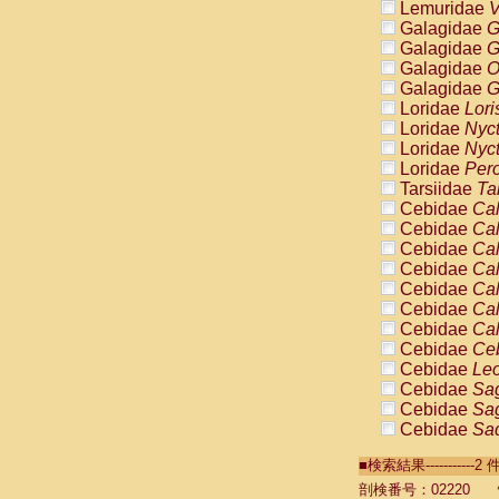
Lemuridae
V
Galagidae
G
Galagidae
G
Galagidae
O
Galagidae
G
Loridae
Lori
Loridae
Nyc
Loridae
Nyc
Loridae
Pero
Tarsiidae
Ta
Cebidae
Cal
Cebidae
Cal
Cebidae
Cal
Cebidae
Cal
Cebidae
Cal
Cebidae
Cal
Cebidae
Cal
Cebidae
Ce
Cebidae
Leo
Cebidae
Sag
Cebidae
Sag
Cebidae
Sag
Cebidae
Sag
■検索結果----------
Cebidae
Sag
Cebidae
Sa
剖検番号：02220