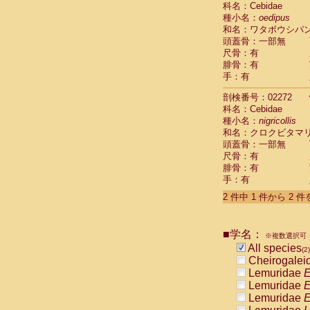
科名：Cebidae
Cebidae
Sa
種小名：
oedipus
Cebidae
Sa
和名：ワタボウシパ
Cebidae
Sag
頭蓋骨：一部無
Cebidae
Sa
尺骨：有
Cebidae
Sag
腓骨：有
Cebidae
Sa
手：有
Cebidae
Aot
Cebidae
Ceb
剖検番号：02272
Cebidae
Ceb
科名：Cebidae
Cebidae
Ce
種小名：
nigricollis
Cebidae
Ceb
和名：クロクビタマ
Cebidae
Ce
頭蓋骨：一部無
Cebidae
Sai
尺骨：有
腓骨：有
Cebidae
Sai
手：有
Atelidae
Alo
Atelidae
Alo
2 件中 1 件から 2 
Atelidae
Alo
Atelidae
Alo
Atelidae
Ate
■学名：
※複数選択可・
Atelidae
Ate
All species
(2)
Atelidae
Ate
Cheirogalei
Atelidae
Ate
Lemuridae
E
Atelidae
Lag
Lemuridae
E
Atelidae
Lag
Lemuridae
E
Pitheciidae