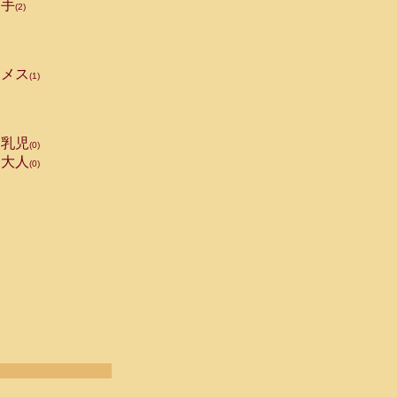
手
(2)
メス
(1)
乳児
(0)
大人
(0)