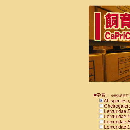
■学名：
※複数選択可・
All species
(2)
Cheirogalei
Lemuridae
E
Lemuridae
E
Lemuridae
E
Lemuridae
L