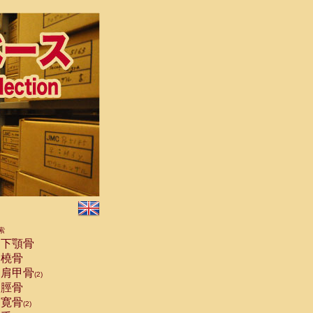
索
下顎骨
橈骨
肩甲骨
(2)
脛骨
寛骨
(2)