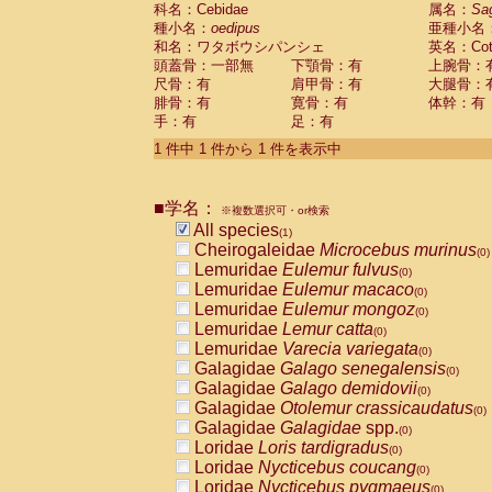
科名：Cebidae
Cebidae
Saguinus midas
属名：
Sa
(0)
種小名：
oedipus
亜種小名
Cebidae
Saguinus mystax
(0)
和名：ワタボウシパンシェ
英名：Cotto
Cebidae
Saguinus nigricollis
(0)
頭蓋骨：一部無
下顎骨：有
上腕骨：
Cebidae
Saguinus oedipus
(1)
尺骨：有
肩甲骨：有
大腿骨：
Cebidae
Saguinus weddelli
(0)
腓骨：有
寛骨：有
体幹：有
Cebidae
Saguinus
spp.
(0)
手：有
足：有
Cebidae
Aotus trivirgatus
(0)
Cebidae
Cebus albifrons
1 件中 1 件から 1 件を表示中
(0)
Cebidae
Cebus apella
(0)
Cebidae
Cebus capucinus
(0)
■学名：
Cebidae
Cebus nigrivittatus
※複数選択可・or検索
(0)
Cebidae
Cebus
spp.
All species
(0)
(1)
Cebidae
Saimiri boliviensis
Cheirogaleidae
Microcebus murinus
(0)
(0)
Cebidae
Saimiri sciureus
Lemuridae
Eulemur fulvus
(0)
(0)
Atelidae
Alouatta caraya
Lemuridae
Eulemur macaco
(0)
(0)
Atelidae
Alouatta fusca
Lemuridae
Eulemur mongoz
(0)
(0)
Atelidae
Alouatta seniculus
Lemuridae
Lemur catta
(0)
(0)
Atelidae
Alouatta
spp.
Lemuridae
Varecia variegata
(0)
(0)
Atelidae
Ateles belzebuth
Galagidae
Galago senegalensis
(0)
(0)
Atelidae
Ateles geoffroyi
Galagidae
Galago demidovii
(0)
(0)
Atelidae
Ateles paniscus
Galagidae
Otolemur crassicaudatus
(0)
(0)
Atelidae
Ateles
spp.
Galagidae
Galagidae
spp.
(0)
(0)
Atelidae
Lagothrix lagothricha
Loridae
Loris tardigradus
(0)
(0)
Atelidae
Lagothrix lagothricha cana
Loridae
Nycticebus coucang
(0)
(0)
Pitheciidae
Cacajao calvus rubicundu
Loridae
Nycticebus pygmaeus
(0)