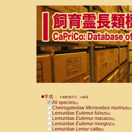
■学名：
※複数選択可・or検索
All species
(1)
Cheirogaleidae
Microcebus murinus
(0)
Lemuridae
Eulemur fulvus
(0)
Lemuridae
Eulemur macaco
(0)
Lemuridae
Eulemur mongoz
(0)
Lemuridae
Lemur catta
(0)