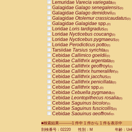
Lemuridae
Varecia variegata
(0)
Galagidae
Galago senegalensis
(0)
Galagidae
Galago demidovii
(0)
Galagidae
Otolemur crassicaudatus
(0)
Galagidae
Galagidae
spp.
(0)
Loridae
Loris tardigradus
(0)
Loridae
Nycticebus coucang
(0)
Loridae
Nycticebus pygmaeus
(0)
Loridae
Perodicticus potto
(0)
Tarsiidae
Tarsius syrichta
(0)
Cebidae
Callimico goeldii
(0)
Cebidae
Callithrix argentata
(0)
Cebidae
Callithrix geoffroyi
(0)
Cebidae
Callithrix humeralifer
(0)
Cebidae
Callithrix jacchus
(0)
Cebidae
Callithrix penicillata
(0)
Cebidae
Callithrix
spp.
(0)
Cebidae
Cebuella pygmaea
(0)
Cebidae
Leontopithecus rosalia
(0)
Cebidae
Saguinus bicolor
(0)
Cebidae
Saguinus fuscicollis
(0)
Cebidae
Saguinus geoffroyi
(0)
Cebidae
Saguinus imperator
(0)
■検索結果-----------1 件中 1 件から 1 件を表示中
Cebidae
Saguinus labiatus
(0)
Cebidae
Saguinus leucopus
剖検番号：02220
性別：M
年齢：Unk
(0)