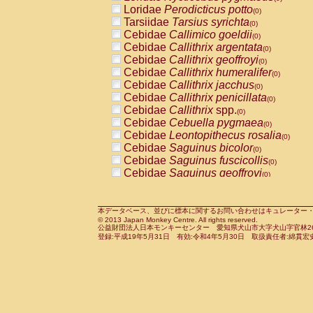
Pitheciidae
Callicebus cupreus
Loridae
Perodicticus potto
(0)
(0)
Pitheciidae
Callicebus donacophilus
Tarsiidae
Tarsius syrichta
(0
(0)
Pitheciidae
Callicebus moloch
Cebidae
Callimico goeldii
(0)
(0)
Pitheciidae
Callicebus torquatus
Cebidae
Callithrix argentata
(0)
(0)
Pitheciidae
Callicebus
spp.
Cebidae
Callithrix geoffroyi
(0)
(0)
Pitheciidae
Chiropotes satanas
Cebidae
Callithrix humeralifer
(0)
(0)
Pitheciidae
Pithecia monachus
Cebidae
Callithrix jacchus
(0)
(0)
Pitheciidae
Pithecia pithecia
Cebidae
Callithrix penicillata
(0)
(0)
Cercopithecidae
Cercocebus agilis
Cebidae
Callithrix
spp.
(0)
(0)
Cercopithecidae
Cercocebus galeritus
Cebidae
Cebuella pygmaea
(0)
Cercopithecidae
Cercocebus torquatu
Cebidae
Leontopithecus rosalia
(0)
Cercopithecidae
Cercocebus torquatus
Cebidae
Saguinus bicolor
(0)
Cercopithecidae
Cercocebus torquatu
Cebidae
Saguinus fuscicollis
(0)
Cercopithecidae
Cercocebus
hybrid
Cebidae
Saguinus geoffroyi
(0)
(0)
Cercopithecidae
Cercocebus
spp.
Cebidae
Saguinus imperator
(0)
(0)
Cercopithecidae
Lophocebus albigen
Cebidae
Saguinus labiatus
(0)
Cercopithecidae
Papio anubis
Cebidae
Saguinus leucopus
本データベース、並びに標本に関するお問い合わせはキュレーター・新宅勇太までお願い
(0)
(0)
© 2013 Japan Monkey Centre. All rights reserved.
Cercopithecidae
Papio cynocephalus
Cebidae
Saguinus midas
(
(0)
公益財団法人日本モンキーセンター 愛知県犬山市大字犬山字官林26番
Cercopithecidae
Papio hamadryas
Cebidae
Saguinus mystax
(0)
登録:平成19年5月31日 有効:令和4年5月30日 取扱責任者:綿貫宏
(0)
Cercopithecidae
Papio papio
Cebidae
Saguinus nigricollis
(0)
(0)
Cercopithecidae
Papio
spp.
Cebidae
Saguinus oedipus
(0)
(1)
Cercopithecidae
Mandrillus leucopha
Cebidae
Saguinus weddelli
(0)
Cercopithecidae
Mandrillus sphinx
Cebidae
Saguinus
spp.
(0)
(0)
Cercopithecidae
Theropithecus gelad
Cebidae
Aotus trivirgatus
(0)
Cercopithecidae
Macaca arctoides
Cebidae
Cebus albifrons
(0)
(0)