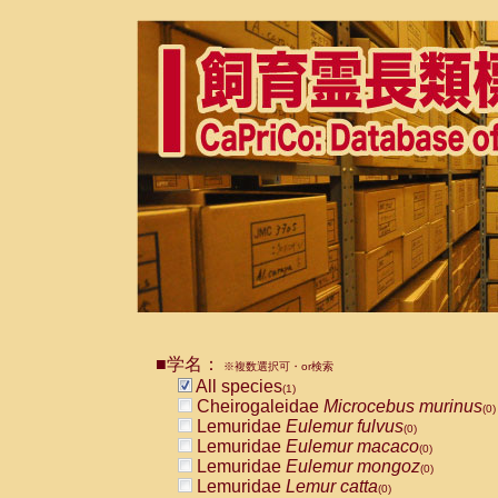
■学名：
※複数選択可・or検索
All species
(1)
Cheirogaleidae
Microcebus murinus
(0)
Lemuridae
Eulemur fulvus
(0)
Lemuridae
Eulemur macaco
(0)
Lemuridae
Eulemur mongoz
(0)
Lemuridae
Lemur catta
(0)