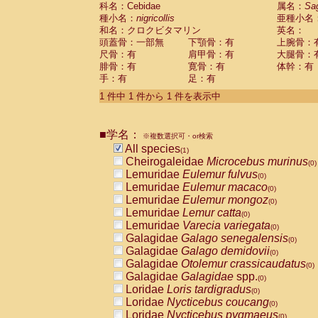
科名：Cebidae
Cebidae
Saguinus midas
属名：
Sa
(0)
種小名：
nigricollis
亜種小名
Cebidae
Saguinus mystax
(0)
和名：クロクビタマリン
英名：
Cebidae
Saguinus nigricollis
(1)
頭蓋骨：一部無
下顎骨：有
上腕骨：
Cebidae
Saguinus oedipus
(0)
尺骨：有
肩甲骨：有
大腿骨：
Cebidae
Saguinus weddelli
(0)
腓骨：有
寛骨：有
体幹：有
Cebidae
Saguinus
spp.
(0)
手：有
足：有
Cebidae
Aotus trivirgatus
(0)
Cebidae
Cebus albifrons
1 件中 1 件から 1 件を表示中
(0)
Cebidae
Cebus apella
(0)
Cebidae
Cebus capucinus
(0)
■学名：
Cebidae
Cebus nigrivittatus
※複数選択可・or検索
(0)
Cebidae
Cebus
spp.
All species
(0)
(1)
Cebidae
Saimiri boliviensis
Cheirogaleidae
Microcebus murinus
(0)
(0)
Cebidae
Saimiri sciureus
Lemuridae
Eulemur fulvus
(0)
(0)
Atelidae
Alouatta caraya
Lemuridae
Eulemur macaco
(0)
(0)
Atelidae
Alouatta fusca
Lemuridae
Eulemur mongoz
(0)
(0)
Atelidae
Alouatta seniculus
Lemuridae
Lemur catta
(0)
(0)
Atelidae
Alouatta
spp.
Lemuridae
Varecia variegata
(0)
(0)
Atelidae
Ateles belzebuth
Galagidae
Galago senegalensis
(0)
(0)
Atelidae
Ateles geoffroyi
Galagidae
Galago demidovii
(0)
(0)
Atelidae
Ateles paniscus
Galagidae
Otolemur crassicaudatus
(0)
(0)
Atelidae
Ateles
spp.
Galagidae
Galagidae
spp.
(0)
(0)
Atelidae
Lagothrix lagothricha
Loridae
Loris tardigradus
(0)
(0)
Atelidae
Lagothrix lagothricha cana
Loridae
Nycticebus coucang
(0)
(0)
Pitheciidae
Cacajao calvus rubicundu
Loridae
Nycticebus pygmaeus
(0)