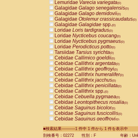
Lemuridae
Varecia variegata
(0)
Galagidae
Galago senegalensis
(0)
Galagidae
Galago demidovii
(0)
Galagidae
Otolemur crassicaudatus
(0)
Galagidae
Galagidae
spp.
(0)
Loridae
Loris tardigradus
(0)
Loridae
Nycticebus coucang
(0)
Loridae
Nycticebus pygmaeus
(0)
Loridae
Perodicticus potto
(0)
Tarsiidae
Tarsius syrichta
(0)
Cebidae
Callimico goeldii
(0)
Cebidae
Callithrix argentata
(0)
Cebidae
Callithrix geoffroyi
(0)
Cebidae
Callithrix humeralifer
(0)
Cebidae
Callithrix jacchus
(0)
Cebidae
Callithrix penicillata
(0)
Cebidae
Callithrix
spp.
(0)
Cebidae
Cebuella pygmaea
(0)
Cebidae
Leontopithecus rosalia
(0)
Cebidae
Saguinus bicolor
(0)
Cebidae
Saguinus fuscicollis
(0)
Cebidae
Saguinus geoffroyi
(0)
Cebidae
Saguinus imperator
(0)
■検索結果-----------1 件中 1 件から 1 件を表示中
Cebidae
Saguinus labiatus
(0)
Cebidae
Saguinus leucopus
剖検番号：02272
性別：F
年齢：Unk
(0)