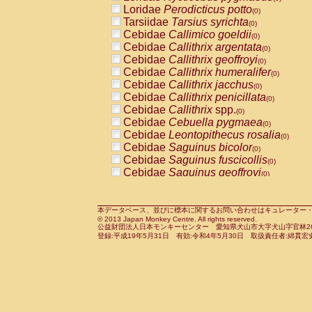
Pitheciidae
Callicebus cupreus
Loridae
Perodicticus potto
(0)
(0)
Pitheciidae
Callicebus donacophilus
Tarsiidae
Tarsius syrichta
(0
(0)
Pitheciidae
Callicebus moloch
Cebidae
Callimico goeldii
(0)
(0)
Pitheciidae
Callicebus torquatus
Cebidae
Callithrix argentata
(0)
(0)
Pitheciidae
Callicebus
spp.
Cebidae
Callithrix geoffroyi
(0)
(0)
Pitheciidae
Chiropotes satanas
Cebidae
Callithrix humeralifer
(0)
(0)
Pitheciidae
Pithecia monachus
Cebidae
Callithrix jacchus
(0)
(0)
Pitheciidae
Pithecia pithecia
Cebidae
Callithrix penicillata
(0)
(0)
Cercopithecidae
Cercocebus agilis
Cebidae
Callithrix
spp.
(0)
(0)
Cercopithecidae
Cercocebus galeritus
Cebidae
Cebuella pygmaea
(0)
Cercopithecidae
Cercocebus torquatu
Cebidae
Leontopithecus rosalia
(0)
Cercopithecidae
Cercocebus torquatus
Cebidae
Saguinus bicolor
(0)
Cercopithecidae
Cercocebus torquatu
Cebidae
Saguinus fuscicollis
(0)
Cercopithecidae
Cercocebus
hybrid
Cebidae
Saguinus geoffroyi
(0)
(0)
Cercopithecidae
Cercocebus
spp.
Cebidae
Saguinus imperator
(0)
(0)
Cercopithecidae
Lophocebus albigen
Cebidae
Saguinus labiatus
(0)
Cercopithecidae
Papio anubis
Cebidae
Saguinus leucopus
本データベース、並びに標本に関するお問い合わせはキュレーター・新宅勇太までお願い
(0)
(0)
© 2013 Japan Monkey Centre. All rights reserved.
Cercopithecidae
Papio cynocephalus
Cebidae
Saguinus midas
(
(0)
公益財団法人日本モンキーセンター 愛知県犬山市大字犬山字官林26番
Cercopithecidae
Papio hamadryas
Cebidae
Saguinus mystax
(0)
登録:平成19年5月31日 有効:令和4年5月30日 取扱責任者:綿貫宏
(0)
Cercopithecidae
Papio papio
Cebidae
Saguinus nigricollis
(0)
(1)
Cercopithecidae
Papio
spp.
Cebidae
Saguinus oedipus
(0)
(0)
Cercopithecidae
Mandrillus leucopha
Cebidae
Saguinus weddelli
(0)
Cercopithecidae
Mandrillus sphinx
Cebidae
Saguinus
spp.
(0)
(0)
Cercopithecidae
Theropithecus gelad
Cebidae
Aotus trivirgatus
(0)
Cercopithecidae
Macaca arctoides
Cebidae
Cebus albifrons
(0)
(0)