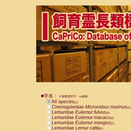
■学名：
※複数選択可・or検索
All species
(1)
Cheirogaleidae
Microcebus murinus
(0)
Lemuridae
Eulemur fulvus
(0)
Lemuridae
Eulemur macaco
(0)
Lemuridae
Eulemur mongoz
(0)
Lemuridae
Lemur catta
(0)