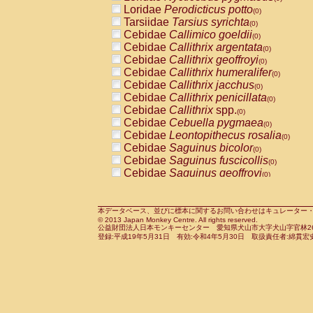
Pitheciidae
Callicebus cupreus
Loridae
Perodicticus potto
(0)
(0)
Pitheciidae
Callicebus donacophilus
Tarsiidae
Tarsius syrichta
(0
(0)
Pitheciidae
Callicebus moloch
Cebidae
Callimico goeldii
(0)
(0)
Pitheciidae
Callicebus torquatus
Cebidae
Callithrix argentata
(0)
(0)
Pitheciidae
Callicebus
spp.
Cebidae
Callithrix geoffroyi
(0)
(0)
Pitheciidae
Chiropotes satanas
Cebidae
Callithrix humeralifer
(0)
(0)
Pitheciidae
Pithecia monachus
Cebidae
Callithrix jacchus
(0)
(0)
Pitheciidae
Pithecia pithecia
Cebidae
Callithrix penicillata
(0)
(0)
Cercopithecidae
Cercocebus agilis
Cebidae
Callithrix
spp.
(0)
(0)
Cercopithecidae
Cercocebus galeritus
Cebidae
Cebuella pygmaea
(0)
Cercopithecidae
Cercocebus torquatu
Cebidae
Leontopithecus rosalia
(0)
Cercopithecidae
Cercocebus torquatus
Cebidae
Saguinus bicolor
(0)
Cercopithecidae
Cercocebus torquatu
Cebidae
Saguinus fuscicollis
(0)
Cercopithecidae
Cercocebus
hybrid
Cebidae
Saguinus geoffroyi
(0)
(0)
Cercopithecidae
Cercocebus
spp.
Cebidae
Saguinus imperator
(0)
(0)
Cercopithecidae
Lophocebus albigen
Cebidae
Saguinus labiatus
(0)
Cercopithecidae
Papio anubis
Cebidae
Saguinus leucopus
本データベース、並びに標本に関するお問い合わせはキュレーター・新宅勇太までお願い
(0)
(0)
© 2013 Japan Monkey Centre. All rights reserved.
Cercopithecidae
Papio cynocephalus
Cebidae
Saguinus midas
(
(0)
公益財団法人日本モンキーセンター 愛知県犬山市大字犬山字官林26番
Cercopithecidae
Papio hamadryas
Cebidae
Saguinus mystax
(0)
登録:平成19年5月31日 有効:令和4年5月30日 取扱責任者:綿貫宏
(0)
Cercopithecidae
Papio papio
Cebidae
Saguinus nigricollis
(0)
(1)
Cercopithecidae
Papio
spp.
Cebidae
Saguinus oedipus
(0)
(0)
Cercopithecidae
Mandrillus leucopha
Cebidae
Saguinus weddelli
(0)
Cercopithecidae
Mandrillus sphinx
Cebidae
Saguinus
spp.
(0)
(0)
Cercopithecidae
Theropithecus gelad
Cebidae
Aotus trivirgatus
(0)
Cercopithecidae
Macaca arctoides
Cebidae
Cebus albifrons
(0)
(0)