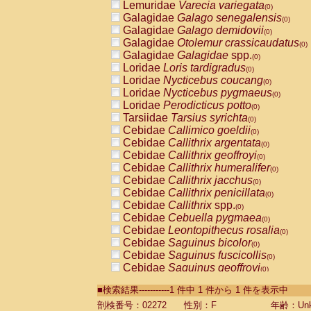
Lemuridae
Varecia variegata
(0)
Galagidae
Galago senegalensis
(0)
Galagidae
Galago demidovii
(0)
Galagidae
Otolemur crassicaudatus
(0)
Galagidae
Galagidae
spp.
(0)
Loridae
Loris tardigradus
(0)
Loridae
Nycticebus coucang
(0)
Loridae
Nycticebus pygmaeus
(0)
Loridae
Perodicticus potto
(0)
Tarsiidae
Tarsius syrichta
(0)
Cebidae
Callimico goeldii
(0)
Cebidae
Callithrix argentata
(0)
Cebidae
Callithrix geoffroyi
(0)
Cebidae
Callithrix humeralifer
(0)
Cebidae
Callithrix jacchus
(0)
Cebidae
Callithrix penicillata
(0)
Cebidae
Callithrix
spp.
(0)
Cebidae
Cebuella pygmaea
(0)
Cebidae
Leontopithecus rosalia
(0)
Cebidae
Saguinus bicolor
(0)
Cebidae
Saguinus fuscicollis
(0)
Cebidae
Saguinus geoffroyi
(0)
Cebidae
Saguinus imperator
(0)
■検索結果-----------1 件中 1 件から 1 件を表示中
Cebidae
Saguinus labiatus
(0)
Cebidae
Saguinus leucopus
剖検番号：02272
性別：F
年齢：Unk
(0)