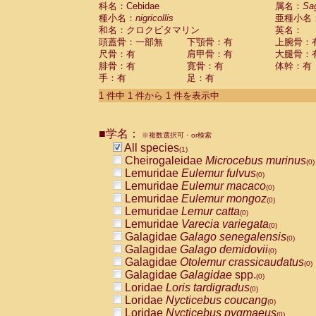
科名：Cebidae
Cebidae
Saguinus midas
属名：
Sa
(0)
種小名：
nigricollis
亜種小名
Cebidae
Saguinus mystax
(0)
和名：クロクビタマリン
英名：
Cebidae
Saguinus nigricollis
(1)
頭蓋骨：一部無
下顎骨：有
上腕骨：
Cebidae
Saguinus oedipus
(0)
尺骨：有
肩甲骨：有
大腿骨：
Cebidae
Saguinus weddelli
(0)
腓骨：有
寛骨：有
体幹：有
Cebidae
Saguinus
spp.
(0)
手：有
足：有
Cebidae
Aotus trivirgatus
(0)
Cebidae
Cebus albifrons
1 件中 1 件から 1 件を表示中
(0)
Cebidae
Cebus apella
(0)
Cebidae
Cebus capucinus
(0)
■学名：
Cebidae
Cebus nigrivittatus
※複数選択可・or検索
(0)
Cebidae
Cebus
spp.
All species
(0)
(1)
Cebidae
Saimiri boliviensis
Cheirogaleidae
Microcebus murinus
(0)
(0)
Cebidae
Saimiri sciureus
Lemuridae
Eulemur fulvus
(0)
(0)
Atelidae
Alouatta caraya
Lemuridae
Eulemur macaco
(0)
(0)
Atelidae
Alouatta fusca
Lemuridae
Eulemur mongoz
(0)
(0)
Atelidae
Alouatta seniculus
Lemuridae
Lemur catta
(0)
(0)
Atelidae
Alouatta
spp.
Lemuridae
Varecia variegata
(0)
(0)
Atelidae
Ateles belzebuth
Galagidae
Galago senegalensis
(0)
(0)
Atelidae
Ateles geoffroyi
Galagidae
Galago demidovii
(0)
(0)
Atelidae
Ateles paniscus
Galagidae
Otolemur crassicaudatus
(0)
(0)
Atelidae
Ateles
spp.
Galagidae
Galagidae
spp.
(0)
(0)
Atelidae
Lagothrix lagothricha
Loridae
Loris tardigradus
(0)
(0)
Atelidae
Lagothrix lagothricha cana
Loridae
Nycticebus coucang
(0)
(0)
Pitheciidae
Cacajao calvus rubicundu
Loridae
Nycticebus pygmaeus
(0)