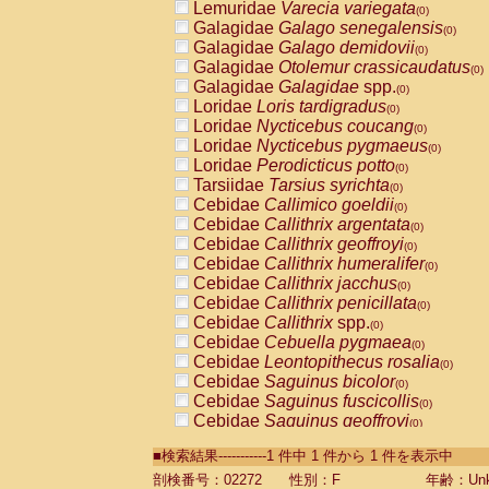
Lemuridae
Varecia variegata
(0)
Galagidae
Galago senegalensis
(0)
Galagidae
Galago demidovii
(0)
Galagidae
Otolemur crassicaudatus
(0)
Galagidae
Galagidae
spp.
(0)
Loridae
Loris tardigradus
(0)
Loridae
Nycticebus coucang
(0)
Loridae
Nycticebus pygmaeus
(0)
Loridae
Perodicticus potto
(0)
Tarsiidae
Tarsius syrichta
(0)
Cebidae
Callimico goeldii
(0)
Cebidae
Callithrix argentata
(0)
Cebidae
Callithrix geoffroyi
(0)
Cebidae
Callithrix humeralifer
(0)
Cebidae
Callithrix jacchus
(0)
Cebidae
Callithrix penicillata
(0)
Cebidae
Callithrix
spp.
(0)
Cebidae
Cebuella pygmaea
(0)
Cebidae
Leontopithecus rosalia
(0)
Cebidae
Saguinus bicolor
(0)
Cebidae
Saguinus fuscicollis
(0)
Cebidae
Saguinus geoffroyi
(0)
Cebidae
Saguinus imperator
(0)
■検索結果-----------1 件中 1 件から 1 件を表示中
Cebidae
Saguinus labiatus
(0)
Cebidae
Saguinus leucopus
剖検番号：02272
性別：F
年齢：Unk
(0)