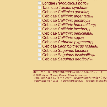
Pitheciidae
Callicebus cupreus
Loridae
Perodicticus potto
(0)
(0)
Pitheciidae
Callicebus donacophilus
Tarsiidae
Tarsius syrichta
(0
(0)
Pitheciidae
Callicebus moloch
Cebidae
Callimico goeldii
(0)
(0)
Pitheciidae
Callicebus torquatus
Cebidae
Callithrix argentata
(0)
(0)
Pitheciidae
Callicebus
spp.
Cebidae
Callithrix geoffroyi
(0)
(0)
Pitheciidae
Chiropotes satanas
Cebidae
Callithrix humeralifer
(0)
(0)
Pitheciidae
Pithecia monachus
Cebidae
Callithrix jacchus
(0)
(0)
Pitheciidae
Pithecia pithecia
Cebidae
Callithrix penicillata
(0)
(0)
Cercopithecidae
Cercocebus agilis
Cebidae
Callithrix
spp.
(0)
(0)
Cercopithecidae
Cercocebus galeritus
Cebidae
Cebuella pygmaea
(0)
Cercopithecidae
Cercocebus torquatu
Cebidae
Leontopithecus rosalia
(0)
Cercopithecidae
Cercocebus torquatus
Cebidae
Saguinus bicolor
(0)
Cercopithecidae
Cercocebus torquatu
Cebidae
Saguinus fuscicollis
(0)
Cercopithecidae
Cercocebus
hybrid
Cebidae
Saguinus geoffroyi
(0)
(0)
Cercopithecidae
Cercocebus
spp.
Cebidae
Saguinus imperator
(0)
(0)
Cercopithecidae
Lophocebus albigen
Cebidae
Saguinus labiatus
(0)
Cercopithecidae
Papio anubis
Cebidae
Saguinus leucopus
本データベース、並びに標本に関するお問い合わせはキュレーター・新宅勇太までお願い
(0)
(0)
© 2013 Japan Monkey Centre. All rights reserved.
Cercopithecidae
Papio cynocephalus
Cebidae
Saguinus midas
(
(0)
公益財団法人日本モンキーセンター 愛知県犬山市大字犬山字官林26番
Cercopithecidae
Papio hamadryas
Cebidae
Saguinus mystax
(0)
登録:平成19年5月31日 有効:令和4年5月30日 取扱責任者:綿貫宏
(0)
Cercopithecidae
Papio papio
Cebidae
Saguinus nigricollis
(0)
(1)
Cercopithecidae
Papio
spp.
Cebidae
Saguinus oedipus
(0)
(1)
Cercopithecidae
Mandrillus leucopha
Cebidae
Saguinus weddelli
(0)
Cercopithecidae
Mandrillus sphinx
Cebidae
Saguinus
spp.
(0)
(0)
Cercopithecidae
Theropithecus gelad
Cebidae
Aotus trivirgatus
(0)
Cercopithecidae
Macaca arctoides
Cebidae
Cebus albifrons
(0)
(0)