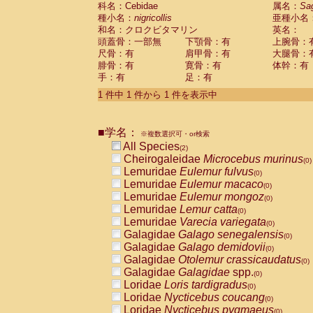
科名：Cebidae
Cebidae
Saguinus midas
属名：
Sa
(0)
種小名：
nigricollis
亜種小名
Cebidae
Saguinus mystax
(0)
和名：クロクビタマリン
英名：
Cebidae
Saguinus nigricollis
(1)
頭蓋骨：一部無
下顎骨：有
上腕骨：
Cebidae
Saguinus oedipus
(1)
尺骨：有
肩甲骨：有
大腿骨：
Cebidae
Saguinus weddelli
(0)
腓骨：有
寛骨：有
体幹：有
Cebidae
Saguinus
spp.
(0)
手：有
足：有
Cebidae
Aotus trivirgatus
(0)
Cebidae
Cebus albifrons
1 件中 1 件から 1 件を表示中
(0)
Cebidae
Cebus apella
(0)
Cebidae
Cebus capucinus
(0)
■学名：
Cebidae
Cebus nigrivittatus
※複数選択可・or検索
(0)
Cebidae
Cebus
spp.
All Species
(0)
(2)
Cebidae
Saimiri boliviensis
Cheirogaleidae
Microcebus murinus
(0)
(0)
Cebidae
Saimiri sciureus
Lemuridae
Eulemur fulvus
(0)
(0)
Atelidae
Alouatta caraya
Lemuridae
Eulemur macaco
(0)
(0)
Atelidae
Alouatta fusca
Lemuridae
Eulemur mongoz
(0)
(0)
Atelidae
Alouatta seniculus
Lemuridae
Lemur catta
(0)
(0)
Atelidae
Alouatta
spp.
Lemuridae
Varecia variegata
(0)
(0)
Atelidae
Ateles belzebuth
Galagidae
Galago senegalensis
(0)
(0)
Atelidae
Ateles geoffroyi
Galagidae
Galago demidovii
(0)
(0)
Atelidae
Ateles paniscus
Galagidae
Otolemur crassicaudatus
(0)
(0)
Atelidae
Ateles
spp.
Galagidae
Galagidae
spp.
(0)
(0)
Atelidae
Lagothrix lagothricha
Loridae
Loris tardigradus
(0)
(0)
Atelidae
Lagothrix lagothricha cana
Loridae
Nycticebus coucang
(0)
(0)
Pitheciidae
Cacajao calvus rubicundu
Loridae
Nycticebus pygmaeus
(0)