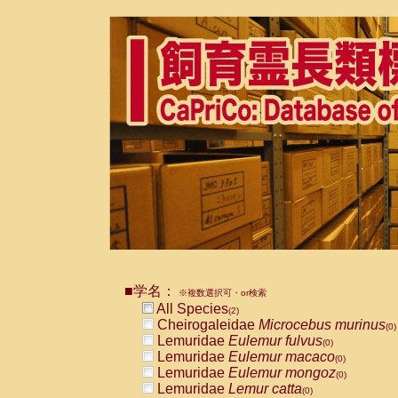
■学名：
※複数選択可・or検索
All Species
(2)
Cheirogaleidae
Microcebus murinus
(0)
Lemuridae
Eulemur fulvus
(0)
Lemuridae
Eulemur macaco
(0)
Lemuridae
Eulemur mongoz
(0)
Lemuridae
Lemur catta
(0)