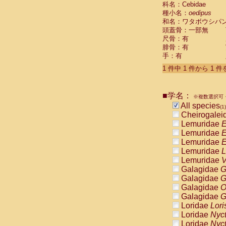
科名：Cebidae
Cebidae
Sa
種小名：
oedipus
Cebidae
Sa
和名：ワタボウシパ
Cebidae
Sag
頭蓋骨：一部無
Cebidae
Sa
尺骨：有
Cebidae
Sag
腓骨：有
Cebidae
Sa
手：有
Cebidae
Aot
Cebidae
Ceb
1 件中 1 件から 1 
Cebidae
Ceb
Cebidae
Ce
■学名：
Cebidae
Ceb
※複数選択可・
Cebidae
Ce
All species
(1)
Cebidae
Sai
Cheirogalei
Cebidae
Sai
Lemuridae
E
Atelidae
Alo
Lemuridae
E
Atelidae
Alo
Lemuridae
E
Atelidae
Alo
Lemuridae
L
Atelidae
Alo
Lemuridae
V
Atelidae
Ate
Galagidae
G
Atelidae
Ate
Galagidae
G
Atelidae
Ate
Galagidae
O
Atelidae
Ate
Galagidae
G
Atelidae
Lag
Loridae
Lori
Atelidae
Lag
Loridae
Nyc
Pitheciidae
Loridae
Nyc