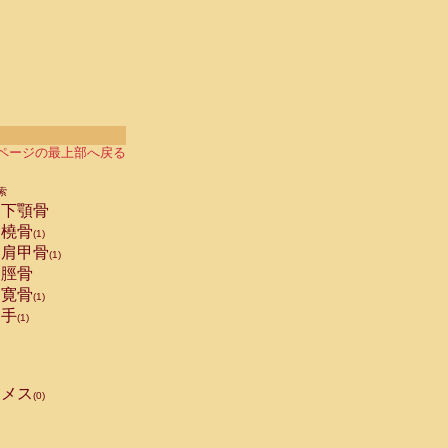
ページの最上部へ戻る
索
下顎骨
橈骨
(1)
肩甲骨
(1)
脛骨
寛骨
(1)
手
(1)
メス
(0)