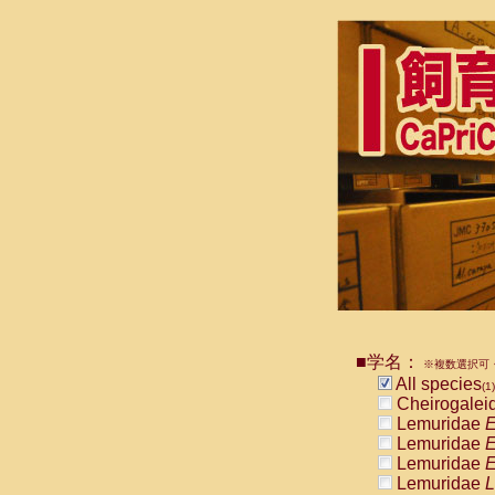
■学名：
※複数選択可・
All species
(1)
Cheirogalei
Lemuridae
E
Lemuridae
E
Lemuridae
E
Lemuridae
L