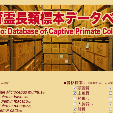
■骨格標本：
or検索
※複数選択可・and検
頭蓋骨
dae
Microcebus murinus
上腕骨
(0)
ulemur fulvus
(0)
尺骨
(1)
ulemur macaco
(0)
大腿骨
(1)
ulemur mongoz
(0)
腓骨
emur catta
(0)