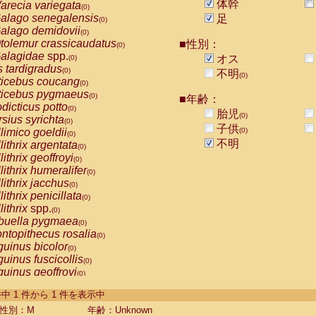
体幹
arecia variegata
(0)
alago senegalensis
足
(0)
alago demidovii
(0)
tolemur crassicaudatus
■性別：
(0)
alagidae
spp.
オス
(0)
s tardigradus
(0)
不明
(0)
ticebus coucang
(0)
ticebus pygmaeus
(0)
■年齢：
dicticus potto
(0)
胎児
(0)
rsius syrichta
(0)
子供
limico goeldii
(0)
(0)
不明
lithrix argentata
(0)
lithrix geoffroyi
(0)
lithrix humeralifer
(0)
lithrix jacchus
(0)
lithrix penicillata
(0)
lithrix
spp.
(0)
buella pygmaea
(0)
ntopithecus rosalia
(0)
uinus bicolor
(0)
uinus fuscicollis
(0)
uinus geoffroyi
(0)
uinus imperator
(0)
-1 件中 1 件から 1 件を表示中
uinus labiatus
(0)
guinus leucopus
性別：M
年齢：Unknown
(0)