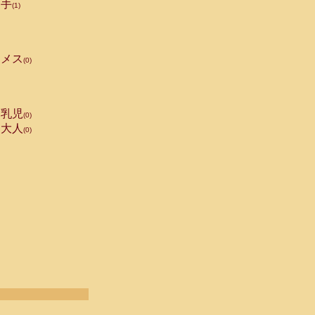
手
(1)
メス
(0)
乳児
(0)
大人
(0)