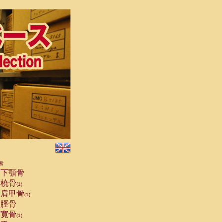
索
下顎骨
橈骨
(1)
肩甲骨
(1)
脛骨
寛骨
(1)