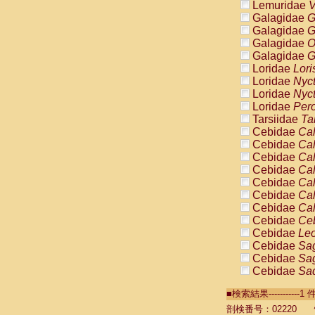
Lemuridae
V
Galagidae
G
Galagidae
G
Galagidae
O
Galagidae
G
Loridae
Lori
Loridae
Nyc
Loridae
Nyc
Loridae
Pero
Tarsiidae
Ta
Cebidae
Cal
Cebidae
Cal
Cebidae
Cal
Cebidae
Cal
Cebidae
Cal
Cebidae
Cal
Cebidae
Cal
Cebidae
Ce
Cebidae
Leo
Cebidae
Sag
Cebidae
Sag
Cebidae
Sag
Cebidae
Sag
■検索結果----------
Cebidae
Sag
Cebidae
Sa
剖検番号：02220