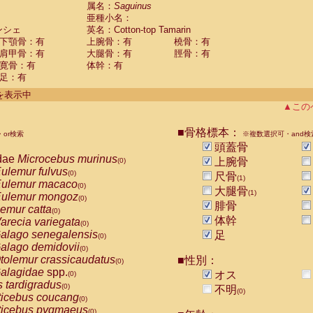
guinus midas
属名：
Saguinus
(0)
亜種小名：
guinus mystax
(0)
ンシェ
英名：Cotton-top Tamarin
uinus nigricollis
(0)
下顎骨：有
上腕骨：有
橈骨：有
guinus oedipus
(1)
肩甲骨：有
大腿骨：有
脛骨：有
uinus weddelli
(0)
寛骨：有
体幹：有
guinus
spp.
(0)
足：有
us trivirgatus
(0)
us albifrons
件を表示中
(0)
us apella
▲この
(0)
bus capucinus
(0)
us nigrivittatus
■骨格標本：
or検索
(0)
※複数選択可・and検
bus
spp.
頭蓋骨
(0)
miri boliviensis
dae
Microcebus murinus
(0)
上腕骨
(0)
miri sciureus
ulemur fulvus
(0)
(0)
尺骨
(1)
uatta caraya
ulemur macaco
(0)
(0)
大腿骨
(1)
uatta fusca
ulemur mongoz
(0)
(0)
腓骨
uatta seniculus
emur catta
(0)
(0)
uatta
spp.
体幹
arecia variegata
(0)
(0)
les belzebuth
alago senegalensis
足
(0)
(0)
les geoffroyi
alago demidovii
(0)
(0)
les paniscus
tolemur crassicaudatus
■性別：
(0)
(0)
les
spp.
alagidae
spp.
(0)
オス
(0)
othrix lagothricha
s tardigradus
(0)
(0)
不明
(0)
othrix lagothricha cana
ticebus coucang
(0)
(0)
Cacajao calvus rubicundus
ticebus pygmaeus
(0)
(0)