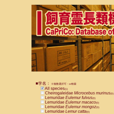
■学名：
※複数選択可・or検索
All species
(1)
Cheirogaleidae
Microcebus murinus
(0)
Lemuridae
Eulemur fulvus
(0)
Lemuridae
Eulemur macaco
(0)
Lemuridae
Eulemur mongoz
(0)
Lemuridae
Lemur catta
(0)