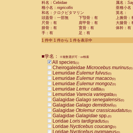
科名：Cebidae
Cebidae
Saguinus midas
属名：
Sa
(0)
種小名：
nigricollis
亜種小名
Cebidae
Saguinus mystax
(0)
和名：クロクビタマリン
英名：
Cebidae
Saguinus nigricollis
(1)
頭蓋骨：一部無
下顎骨：有
上腕骨：
Cebidae
Saguinus oedipus
(0)
尺骨：有
肩甲骨：有
大腿骨：
Cebidae
Saguinus weddelli
(0)
腓骨：有
寛骨：有
体幹：有
Cebidae
Saguinus
spp.
(0)
手：有
足：有
Cebidae
Aotus trivirgatus
(0)
Cebidae
Cebus albifrons
1 件中 1 件から 1 件を表示中
(0)
Cebidae
Cebus apella
(0)
Cebidae
Cebus capucinus
(0)
■学名：
Cebidae
Cebus nigrivittatus
※複数選択可・or検索
(0)
Cebidae
Cebus
spp.
All species
(0)
(1)
Cebidae
Saimiri boliviensis
Cheirogaleidae
Microcebus murinus
(0)
(0)
Cebidae
Saimiri sciureus
Lemuridae
Eulemur fulvus
(0)
(0)
Atelidae
Alouatta caraya
Lemuridae
Eulemur macaco
(0)
(0)
Atelidae
Alouatta fusca
Lemuridae
Eulemur mongoz
(0)
(0)
Atelidae
Alouatta seniculus
Lemuridae
Lemur catta
(0)
(0)
Atelidae
Alouatta
spp.
Lemuridae
Varecia variegata
(0)
(0)
Atelidae
Ateles belzebuth
Galagidae
Galago senegalensis
(0)
(0)
Atelidae
Ateles geoffroyi
Galagidae
Galago demidovii
(0)
(0)
Atelidae
Ateles paniscus
Galagidae
Otolemur crassicaudatus
(0)
(0)
Atelidae
Ateles
spp.
Galagidae
Galagidae
spp.
(0)
(0)
Atelidae
Lagothrix lagothricha
Loridae
Loris tardigradus
(0)
(0)
Atelidae
Lagothrix lagothricha cana
Loridae
Nycticebus coucang
(0)
(0)
Pitheciidae
Cacajao calvus rubicundu
Loridae
Nycticebus pygmaeus
(0)