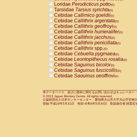
Pitheciidae
Callicebus cupreus
Loridae
Perodicticus potto
(0)
(0)
Pitheciidae
Callicebus donacophilus
Tarsiidae
Tarsius syrichta
(0
(0)
Pitheciidae
Callicebus moloch
Cebidae
Callimico goeldii
(0)
(0)
Pitheciidae
Callicebus torquatus
Cebidae
Callithrix argentata
(0)
(0)
Pitheciidae
Callicebus
spp.
Cebidae
Callithrix geoffroyi
(0)
(0)
Pitheciidae
Chiropotes satanas
Cebidae
Callithrix humeralifer
(0)
(0)
Pitheciidae
Pithecia monachus
Cebidae
Callithrix jacchus
(0)
(0)
Pitheciidae
Pithecia pithecia
Cebidae
Callithrix penicillata
(0)
(0)
Cercopithecidae
Cercocebus agilis
Cebidae
Callithrix
spp.
(0)
(0)
Cercopithecidae
Cercocebus galeritus
Cebidae
Cebuella pygmaea
(0)
Cercopithecidae
Cercocebus torquatu
Cebidae
Leontopithecus rosalia
(0)
Cercopithecidae
Cercocebus torquatus
Cebidae
Saguinus bicolor
(0)
Cercopithecidae
Cercocebus torquatu
Cebidae
Saguinus fuscicollis
(0)
Cercopithecidae
Cercocebus
hybrid
Cebidae
Saguinus geoffroyi
(0)
(0)
Cercopithecidae
Cercocebus
spp.
Cebidae
Saguinus imperator
(0)
(0)
Cercopithecidae
Lophocebus albigen
Cebidae
Saguinus labiatus
(0)
Cercopithecidae
Papio anubis
Cebidae
Saguinus leucopus
本データベース、並びに標本に関するお問い合わせはキュレーター・新宅勇太までお願い
(0)
(0)
© 2013 Japan Monkey Centre. All rights reserved.
Cercopithecidae
Papio cynocephalus
Cebidae
Saguinus midas
(
(0)
公益財団法人日本モンキーセンター 愛知県犬山市大字犬山字官林26番
Cercopithecidae
Papio hamadryas
Cebidae
Saguinus mystax
(0)
登録:平成19年5月31日 有効:令和4年5月30日 取扱責任者:綿貫宏
(0)
Cercopithecidae
Papio papio
Cebidae
Saguinus nigricollis
(0)
(1)
Cercopithecidae
Papio
spp.
Cebidae
Saguinus oedipus
(0)
(0)
Cercopithecidae
Mandrillus leucopha
Cebidae
Saguinus weddelli
(0)
Cercopithecidae
Mandrillus sphinx
Cebidae
Saguinus
spp.
(0)
(0)
Cercopithecidae
Theropithecus gelad
Cebidae
Aotus trivirgatus
(0)
Cercopithecidae
Macaca arctoides
Cebidae
Cebus albifrons
(0)
(0)