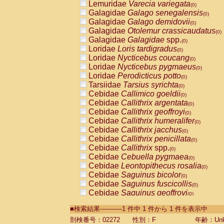
Lemuridae
Varecia variegata
(0)
Galagidae
Galago senegalensis
(0)
Galagidae
Galago demidovii
(0)
Galagidae
Otolemur crassicaudatus
(0)
Galagidae
Galagidae
spp.
(0)
Loridae
Loris tardigradus
(0)
Loridae
Nycticebus coucang
(0)
Loridae
Nycticebus pygmaeus
(0)
Loridae
Perodicticus potto
(0)
Tarsiidae
Tarsius syrichta
(0)
Cebidae
Callimico goeldii
(0)
Cebidae
Callithrix argentata
(0)
Cebidae
Callithrix geoffroyi
(0)
Cebidae
Callithrix humeralifer
(0)
Cebidae
Callithrix jacchus
(0)
Cebidae
Callithrix penicillata
(0)
Cebidae
Callithrix
spp.
(0)
Cebidae
Cebuella pygmaea
(0)
Cebidae
Leontopithecus rosalia
(0)
Cebidae
Saguinus bicolor
(0)
Cebidae
Saguinus fuscicollis
(0)
Cebidae
Saguinus geoffroyi
(0)
Cebidae
Saguinus imperator
(0)
■検索結果-----------1 件中 1 件から 1 件を表示中
Cebidae
Saguinus labiatus
(0)
Cebidae
Saguinus leucopus
剖検番号：02272
性別：F
年齢：Unk
(0)