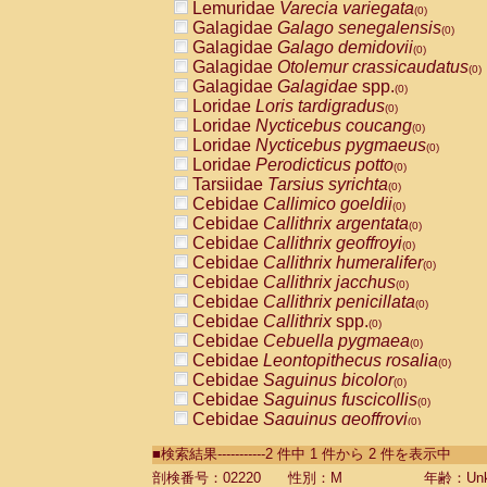
Lemuridae
Varecia variegata
(0)
Galagidae
Galago senegalensis
(0)
Galagidae
Galago demidovii
(0)
Galagidae
Otolemur crassicaudatus
(0)
Galagidae
Galagidae
spp.
(0)
Loridae
Loris tardigradus
(0)
Loridae
Nycticebus coucang
(0)
Loridae
Nycticebus pygmaeus
(0)
Loridae
Perodicticus potto
(0)
Tarsiidae
Tarsius syrichta
(0)
Cebidae
Callimico goeldii
(0)
Cebidae
Callithrix argentata
(0)
Cebidae
Callithrix geoffroyi
(0)
Cebidae
Callithrix humeralifer
(0)
Cebidae
Callithrix jacchus
(0)
Cebidae
Callithrix penicillata
(0)
Cebidae
Callithrix
spp.
(0)
Cebidae
Cebuella pygmaea
(0)
Cebidae
Leontopithecus rosalia
(0)
Cebidae
Saguinus bicolor
(0)
Cebidae
Saguinus fuscicollis
(0)
Cebidae
Saguinus geoffroyi
(0)
Cebidae
Saguinus imperator
(0)
■検索結果-----------2 件中 1 件から 2 件を表示中
Cebidae
Saguinus labiatus
(0)
Cebidae
Saguinus leucopus
剖検番号：02220
性別：M
年齢：Unk
(0)