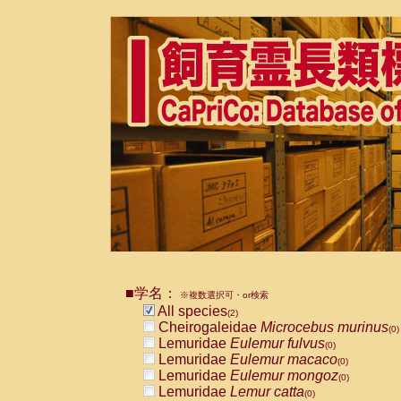
■学名：
※複数選択可・or検索
All species
(2)
Cheirogaleidae
Microcebus murinus
(0)
Lemuridae
Eulemur fulvus
(0)
Lemuridae
Eulemur macaco
(0)
Lemuridae
Eulemur mongoz
(0)
Lemuridae
Lemur catta
(0)