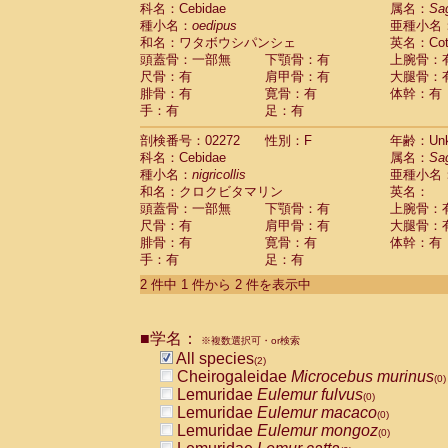
科名：Cebidae
Cebidae
Saguinus midas
属名：
Sa
(0)
種小名：
oedipus
亜種小名
Cebidae
Saguinus mystax
(0)
和名：ワタボウシパンシェ
英名：Cotto
Cebidae
Saguinus nigricollis
(1)
頭蓋骨：一部無
下顎骨：有
上腕骨：
Cebidae
Saguinus oedipus
(1)
尺骨：有
肩甲骨：有
大腿骨：
Cebidae
Saguinus weddelli
(0)
腓骨：有
寛骨：有
体幹：有
Cebidae
Saguinus
spp.
(0)
手：有
足：有
Cebidae
Aotus trivirgatus
(0)
Cebidae
Cebus albifrons
(0)
剖検番号：02272
性別：F
年齢：Unk
Cebidae
Cebus apella
科名：Cebidae
(0)
属名：
Sa
Cebidae
Cebus capucinus
種小名：
nigricollis
亜種小名
(0)
Cebidae
Cebus nigrivittatus
和名：クロクビタマリン
英名：
(0)
Cebidae
Cebus
spp.
頭蓋骨：一部無
下顎骨：有
上腕骨：
(0)
Cebidae
Saimiri boliviensis
尺骨：有
肩甲骨：有
大腿骨：
(0)
腓骨：有
Cebidae
Saimiri sciureus
寛骨：有
体幹：有
(0)
手：有
足：有
Atelidae
Alouatta caraya
(0)
Atelidae
Alouatta fusca
(0)
2 件中 1 件から 2 件を表示中
Atelidae
Alouatta seniculus
(0)
Atelidae
Alouatta
spp.
(0)
Atelidae
Ateles belzebuth
■学名：
(0)
※複数選択可・or検索
Atelidae
Ateles geoffroyi
(0)
All species
(2)
Atelidae
Ateles paniscus
(0)
Cheirogaleidae
Microcebus murinus
(0)
Atelidae
Ateles
spp.
(0)
Lemuridae
Eulemur fulvus
(0)
Atelidae
Lagothrix lagothricha
(0)
Lemuridae
Eulemur macaco
(0)
Atelidae
Lagothrix lagothricha cana
(0)
Lemuridae
Eulemur mongoz
(0)
Pitheciidae
Cacajao calvus rubicundu