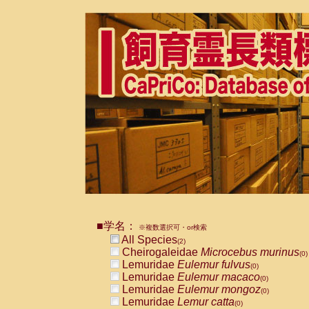
■学名：
※複数選択可・or検索
All Species
(2)
Cheirogaleidae
Microcebus murinus
(0)
Lemuridae
Eulemur fulvus
(0)
Lemuridae
Eulemur macaco
(0)
Lemuridae
Eulemur mongoz
(0)
Lemuridae
Lemur catta
(0)