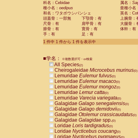
科名：Cebidae
Cebidae
Saguinus midas
属名：
Sa
(0)
種小名：
oedipus
亜種小名
Cebidae
Saguinus mystax
(0)
和名：ワタボウシパンシェ
英名：Cotto
Cebidae
Saguinus nigricollis
(1)
頭蓋骨：一部無
下顎骨：有
上腕骨：
Cebidae
Saguinus oedipus
(1)
尺骨：有
肩甲骨：有
大腿骨：
Cebidae
Saguinus weddelli
(0)
腓骨：有
寛骨：有
体幹：有
Cebidae
Saguinus
spp.
(0)
手：有
足：有
Cebidae
Aotus trivirgatus
(0)
Cebidae
Cebus albifrons
1 件中 1 件から 1 件を表示中
(0)
Cebidae
Cebus apella
(0)
Cebidae
Cebus capucinus
(0)
■学名：
Cebidae
Cebus nigrivittatus
※複数選択可・or検索
(0)
Cebidae
Cebus
spp.
All Species
(0)
(2)
Cebidae
Saimiri boliviensis
Cheirogaleidae
Microcebus murinus
(0)
(0)
Cebidae
Saimiri sciureus
Lemuridae
Eulemur fulvus
(0)
(0)
Atelidae
Alouatta caraya
Lemuridae
Eulemur macaco
(0)
(0)
Atelidae
Alouatta fusca
Lemuridae
Eulemur mongoz
(0)
(0)
Atelidae
Alouatta seniculus
Lemuridae
Lemur catta
(0)
(0)
Atelidae
Alouatta
spp.
Lemuridae
Varecia variegata
(0)
(0)
Atelidae
Ateles belzebuth
Galagidae
Galago senegalensis
(0)
(0)
Atelidae
Ateles geoffroyi
Galagidae
Galago demidovii
(0)
(0)
Atelidae
Ateles paniscus
Galagidae
Otolemur crassicaudatus
(0)
(0)
Atelidae
Ateles
spp.
Galagidae
Galagidae
spp.
(0)
(0)
Atelidae
Lagothrix lagothricha
Loridae
Loris tardigradus
(0)
(0)
Atelidae
Lagothrix lagothricha cana
Loridae
Nycticebus coucang
(0)
(0)
Pitheciidae
Cacajao calvus rubicundu
Loridae
Nycticebus pygmaeus
(0)