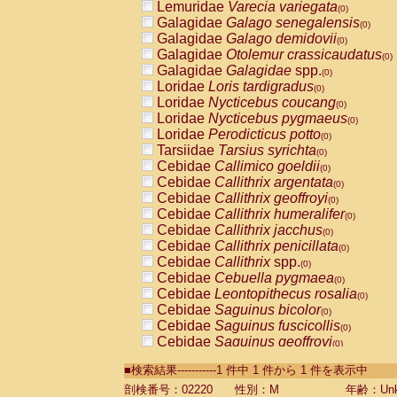
Lemuridae
Varecia variegata
(0)
Galagidae
Galago senegalensis
(0)
Galagidae
Galago demidovii
(0)
Galagidae
Otolemur crassicaudatus
(0)
Galagidae
Galagidae
spp.
(0)
Loridae
Loris tardigradus
(0)
Loridae
Nycticebus coucang
(0)
Loridae
Nycticebus pygmaeus
(0)
Loridae
Perodicticus potto
(0)
Tarsiidae
Tarsius syrichta
(0)
Cebidae
Callimico goeldii
(0)
Cebidae
Callithrix argentata
(0)
Cebidae
Callithrix geoffroyi
(0)
Cebidae
Callithrix humeralifer
(0)
Cebidae
Callithrix jacchus
(0)
Cebidae
Callithrix penicillata
(0)
Cebidae
Callithrix
spp.
(0)
Cebidae
Cebuella pygmaea
(0)
Cebidae
Leontopithecus rosalia
(0)
Cebidae
Saguinus bicolor
(0)
Cebidae
Saguinus fuscicollis
(0)
Cebidae
Saguinus geoffroyi
(0)
Cebidae
Saguinus imperator
(0)
■検索結果-----------1 件中 1 件から 1 件を表示中
Cebidae
Saguinus labiatus
(0)
Cebidae
Saguinus leucopus
剖検番号：02220
性別：M
年齢：Unk
(0)