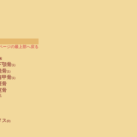
ページの最上部へ戻る
索
下顎骨
(1)
橈骨
(1)
肩甲骨
(1)
脛骨
寛骨
手
メス
(0)