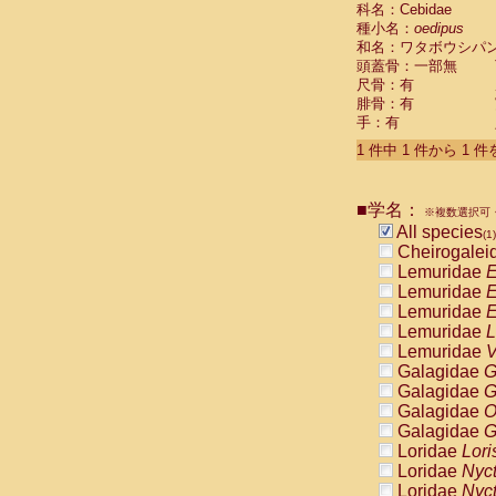
科名：Cebidae
Cebidae
Sa
種小名：
oedipus
Cebidae
Sa
和名：ワタボウシパ
Cebidae
Sag
頭蓋骨：一部無
Cebidae
Sa
尺骨：有
Cebidae
Sag
腓骨：有
Cebidae
Sa
手：有
Cebidae
Aot
Cebidae
Ceb
1 件中 1 件から 1 
Cebidae
Ceb
Cebidae
Ce
■学名：
Cebidae
Ceb
※複数選択可・
Cebidae
Ce
All species
(1)
Cebidae
Sai
Cheirogalei
Cebidae
Sai
Lemuridae
E
Atelidae
Alo
Lemuridae
E
Atelidae
Alo
Lemuridae
E
Atelidae
Alo
Lemuridae
L
Atelidae
Alo
Lemuridae
V
Atelidae
Ate
Galagidae
G
Atelidae
Ate
Galagidae
G
Atelidae
Ate
Galagidae
O
Atelidae
Ate
Galagidae
G
Atelidae
Lag
Loridae
Lori
Atelidae
Lag
Loridae
Nyc
Pitheciidae
Loridae
Nyc