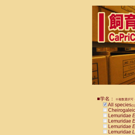
■学名：
※複数選択可・
All species
(1)
Cheirogalei
Lemuridae
E
Lemuridae
E
Lemuridae
E
Lemuridae
L