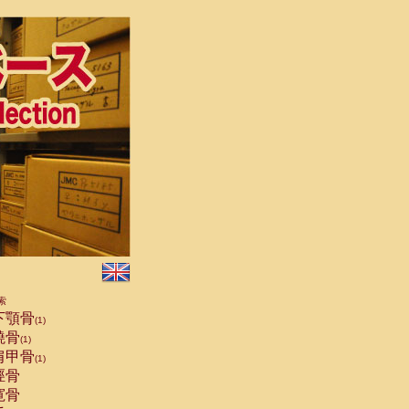
索
下顎骨
(1)
橈骨
(1)
肩甲骨
(1)
脛骨
寛骨