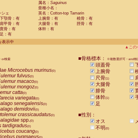
guinus midas
属名：
Saguinus
(0)
亜種小名：
guinus mystax
(0)
ンシェ
英名：Cotton-top Tamarin
uinus nigricollis
(0)
下顎骨：有
上腕骨：有
橈骨：有
guinus oedipus
(1)
肩甲骨：有
大腿骨：有
脛骨：有
uinus weddelli
(0)
寛骨：有
体幹：有
guinus
spp.
(0)
足：有
us trivirgatus
(0)
us albifrons
件を表示中
(0)
us apella
▲この
(0)
bus capucinus
(0)
us nigrivittatus
■骨格標本：
or検索
(0)
※複数選択可・and検
bus
spp.
頭蓋骨
(0)
miri boliviensis
dae
Microcebus murinus
(0)
上腕骨
(0)
miri sciureus
ulemur fulvus
(0)
(0)
尺骨
(1)
uatta caraya
ulemur macaco
(0)
(0)
大腿骨
uatta fusca
ulemur mongoz
(0)
(0)
腓骨
uatta seniculus
emur catta
(0)
(0)
uatta
spp.
体幹
arecia variegata
(0)
(1)
(0)
les belzebuth
alago senegalensis
足
(0)
(0)
les geoffroyi
alago demidovii
(0)
(0)
les paniscus
tolemur crassicaudatus
■性別：
(0)
(0)
les
spp.
alagidae
spp.
(0)
オス
(0)
othrix lagothricha
s tardigradus
(0)
(0)
不明
(0)
othrix lagothricha cana
ticebus coucang
(0)
(0)
Cacajao calvus rubicundus
ticebus pygmaeus
(0)
(0)