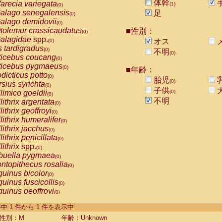
体幹
arecia variegata
(1)
(0)
alago senegalensis
足
(0)
alago demidovii
(0)
tolemur crassicaudatus
■性別：
(0)
alagidae
spp.
オス
(0)
s tardigradus
(0)
不明
(0)
ticebus coucang
(0)
ticebus pygmaeus
(0)
■年齢：
dicticus potto
(0)
胎児
(0)
rsius syrichta
(0)
子供
limico goeldii
(0)
(0)
不明
lithrix argentata
(0)
lithrix geoffroyi
(0)
lithrix humeralifer
(0)
lithrix jacchus
(0)
lithrix penicillata
(0)
lithrix
spp.
(0)
buella pygmaea
(0)
ntopithecus rosalia
(0)
uinus bicolor
(0)
uinus fuscicollis
(0)
uinus geoffroyi
(0)
uinus imperator
(0)
-1 件中 1 件から 1 件を表示中
uinus labiatus
(0)
guinus leucopus
性別：M
年齢：Unknown
(0)