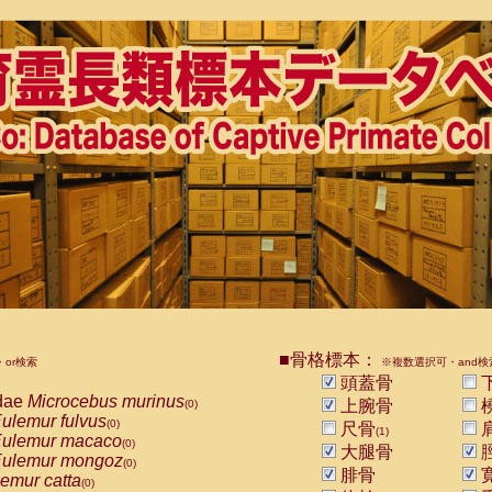
■骨格標本：
or検索
※複数選択可・and検
頭蓋骨
dae
Microcebus murinus
上腕骨
(0)
ulemur fulvus
(0)
尺骨
(1)
ulemur macaco
(0)
大腿骨
ulemur mongoz
(0)
腓骨
emur catta
(0)