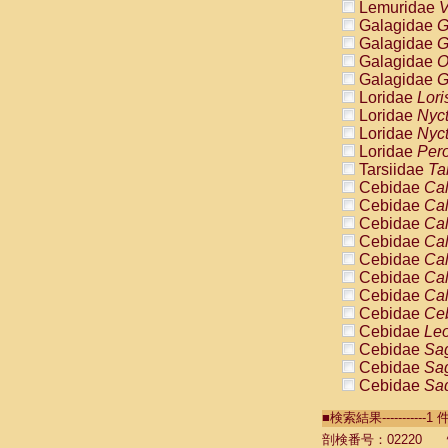
Lemuridae
V
Galagidae
G
Galagidae
G
Galagidae
O
Galagidae
G
Loridae
Lori
Loridae
Nyc
Loridae
Nyc
Loridae
Pero
Tarsiidae
Ta
Cebidae
Cal
Cebidae
Cal
Cebidae
Cal
Cebidae
Cal
Cebidae
Cal
Cebidae
Cal
Cebidae
Cal
Cebidae
Ce
Cebidae
Leo
Cebidae
Sag
Cebidae
Sag
Cebidae
Sag
Cebidae
Sag
■検索結果----------
Cebidae
Sag
Cebidae
Sa
剖検番号：02220