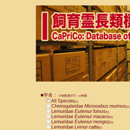
■学名：
※複数選択可・or検索
All Species
(1)
Cheirogaleidae
Microcebus murinus
(0)
Lemuridae
Eulemur fulvus
(0)
Lemuridae
Eulemur macaco
(0)
Lemuridae
Eulemur mongoz
(0)
Lemuridae
Lemur catta
(0)