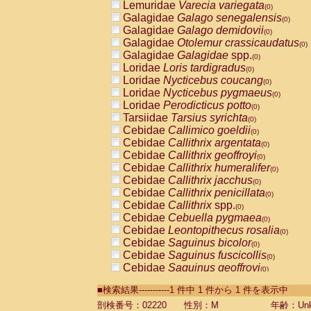
Lemuridae
Varecia variegata
(0)
Galagidae
Galago senegalensis
(0)
Galagidae
Galago demidovii
(0)
Galagidae
Otolemur crassicaudatus
(0)
Galagidae
Galagidae
spp.
(0)
Loridae
Loris tardigradus
(0)
Loridae
Nycticebus coucang
(0)
Loridae
Nycticebus pygmaeus
(0)
Loridae
Perodicticus potto
(0)
Tarsiidae
Tarsius syrichta
(0)
Cebidae
Callimico goeldii
(0)
Cebidae
Callithrix argentata
(0)
Cebidae
Callithrix geoffroyi
(0)
Cebidae
Callithrix humeralifer
(0)
Cebidae
Callithrix jacchus
(0)
Cebidae
Callithrix penicillata
(0)
Cebidae
Callithrix
spp.
(0)
Cebidae
Cebuella pygmaea
(0)
Cebidae
Leontopithecus rosalia
(0)
Cebidae
Saguinus bicolor
(0)
Cebidae
Saguinus fuscicollis
(0)
Cebidae
Saguinus geoffroyi
(0)
Cebidae
Saguinus imperator
(0)
■検索結果-----------1 件中 1 件から 1 件を表示中
Cebidae
Saguinus labiatus
(0)
Cebidae
Saguinus leucopus
剖検番号：02220
性別：M
年齢：Unk
(0)