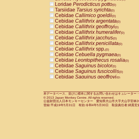
Pitheciidae
Callicebus cupreus
Loridae
Perodicticus potto
(0)
(0)
Pitheciidae
Callicebus donacophilus
Tarsiidae
Tarsius syrichta
(0
(0)
Pitheciidae
Callicebus moloch
Cebidae
Callimico goeldii
(0)
(0)
Pitheciidae
Callicebus torquatus
Cebidae
Callithrix argentata
(0)
(0)
Pitheciidae
Callicebus
spp.
Cebidae
Callithrix geoffroyi
(0)
(0)
Pitheciidae
Chiropotes satanas
Cebidae
Callithrix humeralifer
(0)
(0)
Pitheciidae
Pithecia monachus
Cebidae
Callithrix jacchus
(0)
(0)
Pitheciidae
Pithecia pithecia
Cebidae
Callithrix penicillata
(0)
(0)
Cercopithecidae
Cercocebus agilis
Cebidae
Callithrix
spp.
(0)
(0)
Cercopithecidae
Cercocebus galeritus
Cebidae
Cebuella pygmaea
(0)
Cercopithecidae
Cercocebus torquatu
Cebidae
Leontopithecus rosalia
(0)
Cercopithecidae
Cercocebus torquatus
Cebidae
Saguinus bicolor
(0)
Cercopithecidae
Cercocebus torquatu
Cebidae
Saguinus fuscicollis
(0)
Cercopithecidae
Cercocebus
hybrid
Cebidae
Saguinus geoffroyi
(0)
(0)
Cercopithecidae
Cercocebus
spp.
Cebidae
Saguinus imperator
(0)
(0)
Cercopithecidae
Lophocebus albigen
Cebidae
Saguinus labiatus
(0)
Cercopithecidae
Papio anubis
Cebidae
Saguinus leucopus
本データベース、並びに標本に関するお問い合わせはキュレーター・新宅勇太までお願い
(0)
(0)
© 2013 Japan Monkey Centre. All rights reserved.
Cercopithecidae
Papio cynocephalus
Cebidae
Saguinus midas
(
(0)
公益財団法人日本モンキーセンター 愛知県犬山市大字犬山字官林26番
Cercopithecidae
Papio hamadryas
Cebidae
Saguinus mystax
(0)
登録:平成19年5月31日 有効:令和4年5月30日 取扱責任者:綿貫宏
(0)
Cercopithecidae
Papio papio
Cebidae
Saguinus nigricollis
(0)
(0)
Cercopithecidae
Papio
spp.
Cebidae
Saguinus oedipus
(0)
(1)
Cercopithecidae
Mandrillus leucopha
Cebidae
Saguinus weddelli
(0)
Cercopithecidae
Mandrillus sphinx
Cebidae
Saguinus
spp.
(0)
(0)
Cercopithecidae
Theropithecus gelad
Cebidae
Aotus trivirgatus
(0)
Cercopithecidae
Macaca arctoides
Cebidae
Cebus albifrons
(0)
(0)