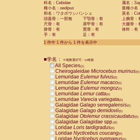
科名：Cebidae
Cebidae
Saguinus midas
属名：
Sa
(0)
種小名：
oedipus
亜種小名
Cebidae
Saguinus mystax
(0)
和名：ワタボウシパンシェ
英名：Cotto
Cebidae
Saguinus nigricollis
(0)
頭蓋骨：一部無
下顎骨：有
上腕骨：
Cebidae
Saguinus oedipus
(1)
尺骨：有
肩甲骨：有
大腿骨：
Cebidae
Saguinus weddelli
(0)
腓骨：有
寛骨：有
体幹：有
Cebidae
Saguinus
spp.
(0)
手：有
足：有
Cebidae
Aotus trivirgatus
(0)
Cebidae
Cebus albifrons
1 件中 1 件から 1 件を表示中
(0)
Cebidae
Cebus apella
(0)
Cebidae
Cebus capucinus
(0)
■学名：
Cebidae
Cebus nigrivittatus
※複数選択可・or検索
(0)
Cebidae
Cebus
spp.
All Species
(0)
(1)
Cebidae
Saimiri boliviensis
Cheirogaleidae
Microcebus murinus
(0)
(0)
Cebidae
Saimiri sciureus
Lemuridae
Eulemur fulvus
(0)
(0)
Atelidae
Alouatta caraya
Lemuridae
Eulemur macaco
(0)
(0)
Atelidae
Alouatta fusca
Lemuridae
Eulemur mongoz
(0)
(0)
Atelidae
Alouatta seniculus
Lemuridae
Lemur catta
(0)
(0)
Atelidae
Alouatta
spp.
Lemuridae
Varecia variegata
(0)
(0)
Atelidae
Ateles belzebuth
Galagidae
Galago senegalensis
(0)
(0)
Atelidae
Ateles geoffroyi
Galagidae
Galago demidovii
(0)
(0)
Atelidae
Ateles paniscus
Galagidae
Otolemur crassicaudatus
(0)
(0)
Atelidae
Ateles
spp.
Galagidae
Galagidae
spp.
(0)
(0)
Atelidae
Lagothrix lagothricha
Loridae
Loris tardigradus
(0)
(0)
Atelidae
Lagothrix lagothricha cana
Loridae
Nycticebus coucang
(0)
(0)
Pitheciidae
Cacajao calvus rubicundu
Loridae
Nycticebus pygmaeus
(0)