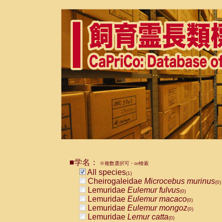
■学名：
※複数選択可・or検索
All species
(1)
Cheirogaleidae
Microcebus murinus
(0)
Lemuridae
Eulemur fulvus
(0)
Lemuridae
Eulemur macaco
(0)
Lemuridae
Eulemur mongoz
(0)
Lemuridae
Lemur catta
(0)