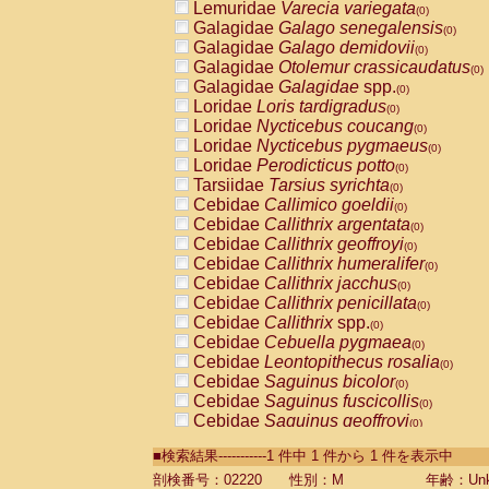
Lemuridae
Varecia variegata
(0)
Galagidae
Galago senegalensis
(0)
Galagidae
Galago demidovii
(0)
Galagidae
Otolemur crassicaudatus
(0)
Galagidae
Galagidae
spp.
(0)
Loridae
Loris tardigradus
(0)
Loridae
Nycticebus coucang
(0)
Loridae
Nycticebus pygmaeus
(0)
Loridae
Perodicticus potto
(0)
Tarsiidae
Tarsius syrichta
(0)
Cebidae
Callimico goeldii
(0)
Cebidae
Callithrix argentata
(0)
Cebidae
Callithrix geoffroyi
(0)
Cebidae
Callithrix humeralifer
(0)
Cebidae
Callithrix jacchus
(0)
Cebidae
Callithrix penicillata
(0)
Cebidae
Callithrix
spp.
(0)
Cebidae
Cebuella pygmaea
(0)
Cebidae
Leontopithecus rosalia
(0)
Cebidae
Saguinus bicolor
(0)
Cebidae
Saguinus fuscicollis
(0)
Cebidae
Saguinus geoffroyi
(0)
Cebidae
Saguinus imperator
(0)
■検索結果-----------1 件中 1 件から 1 件を表示中
Cebidae
Saguinus labiatus
(0)
Cebidae
Saguinus leucopus
剖検番号：02220
性別：M
年齢：Unk
(0)