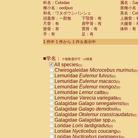
科名：Cebidae
Cebidae
Saguinus midas
属名：
Sa
(0)
種小名：
oedipus
亜種小名
Cebidae
Saguinus mystax
(0)
和名：ワタボウシパンシェ
英名：Cotto
Cebidae
Saguinus nigricollis
(0)
頭蓋骨：一部無
下顎骨：有
上腕骨：
Cebidae
Saguinus oedipus
(1)
尺骨：有
肩甲骨：有
大腿骨：
Cebidae
Saguinus weddelli
(0)
腓骨：有
寛骨：有
体幹：有
Cebidae
Saguinus
spp.
(0)
手：有
足：有
Cebidae
Aotus trivirgatus
(0)
Cebidae
Cebus albifrons
1 件中 1 件から 1 件を表示中
(0)
Cebidae
Cebus apella
(0)
Cebidae
Cebus capucinus
(0)
■学名：
Cebidae
Cebus nigrivittatus
※複数選択可・or検索
(0)
Cebidae
Cebus
spp.
All species
(0)
(1)
Cebidae
Saimiri boliviensis
Cheirogaleidae
Microcebus murinus
(0)
(0)
Cebidae
Saimiri sciureus
Lemuridae
Eulemur fulvus
(0)
(0)
Atelidae
Alouatta caraya
Lemuridae
Eulemur macaco
(0)
(0)
Atelidae
Alouatta fusca
Lemuridae
Eulemur mongoz
(0)
(0)
Atelidae
Alouatta seniculus
Lemuridae
Lemur catta
(0)
(0)
Atelidae
Alouatta
spp.
Lemuridae
Varecia variegata
(0)
(0)
Atelidae
Ateles belzebuth
Galagidae
Galago senegalensis
(0)
(0)
Atelidae
Ateles geoffroyi
Galagidae
Galago demidovii
(0)
(0)
Atelidae
Ateles paniscus
Galagidae
Otolemur crassicaudatus
(0)
(0)
Atelidae
Ateles
spp.
Galagidae
Galagidae
spp.
(0)
(0)
Atelidae
Lagothrix lagothricha
Loridae
Loris tardigradus
(0)
(0)
Atelidae
Lagothrix lagothricha cana
Loridae
Nycticebus coucang
(0)
(0)
Pitheciidae
Cacajao calvus rubicundu
Loridae
Nycticebus pygmaeus
(0)