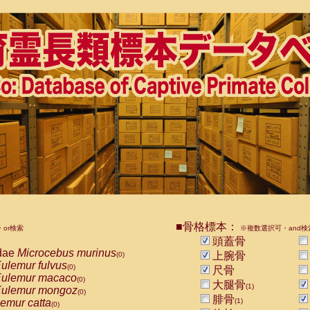
■骨格標本：
or検索
※複数選択可・and検
頭蓋骨
dae
Microcebus murinus
上腕骨
(0)
ulemur fulvus
(0)
尺骨
ulemur macaco
(0)
大腿骨
(1)
ulemur mongoz
(0)
腓骨
emur catta
(1)
(0)