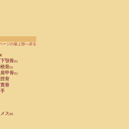
ページの最上部へ戻る
索
下顎骨
(1)
橈骨
(1)
肩甲骨
(1)
脛骨
寛骨
手
メス
(0)