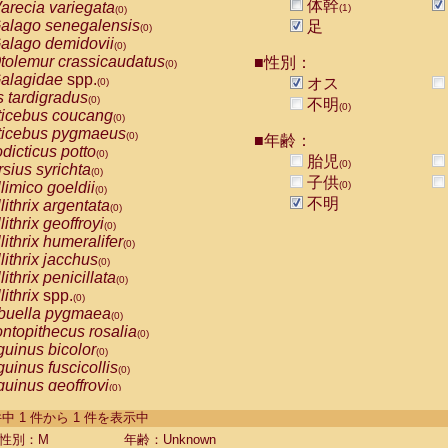
体幹
arecia variegata
(1)
(0)
alago senegalensis
足
(0)
alago demidovii
(0)
tolemur crassicaudatus
■性別：
(0)
alagidae
spp.
オス
(0)
s tardigradus
(0)
不明
(0)
ticebus coucang
(0)
ticebus pygmaeus
(0)
■年齢：
dicticus potto
(0)
胎児
(0)
rsius syrichta
(0)
子供
limico goeldii
(0)
(0)
不明
lithrix argentata
(0)
lithrix geoffroyi
(0)
lithrix humeralifer
(0)
lithrix jacchus
(0)
lithrix penicillata
(0)
lithrix
spp.
(0)
buella pygmaea
(0)
ntopithecus rosalia
(0)
uinus bicolor
(0)
uinus fuscicollis
(0)
uinus geoffroyi
(0)
uinus imperator
(0)
-1 件中 1 件から 1 件を表示中
uinus labiatus
(0)
guinus leucopus
性別：M
年齢：Unknown
(0)