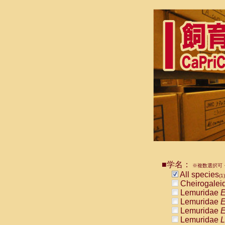
■学名：
※複数選択可・
All species
(1)
Cheirogalei
Lemuridae
E
Lemuridae
E
Lemuridae
E
Lemuridae
L