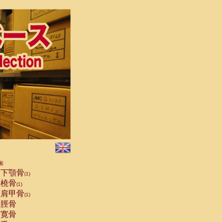
索
下顎骨
(1)
橈骨
(1)
肩甲骨
(1)
脛骨
寛骨