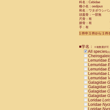
科名：Cebidae
Cebidae
Sa
種小名：
oedipus
Cebidae
Sa
和名：ワタボウシパ
Cebidae
Sag
頭蓋骨：一部無
Cebidae
Sa
尺骨：有
Cebidae
Sag
腓骨：有
Cebidae
Sa
手：有
Cebidae
Aot
Cebidae
Ceb
1 件中 1 件から 1 
Cebidae
Ceb
Cebidae
Ce
■学名：
Cebidae
Ceb
※複数選択可・
Cebidae
Ce
All species
(1)
Cebidae
Sai
Cheirogalei
Cebidae
Sai
Lemuridae
E
Atelidae
Alo
Lemuridae
E
Atelidae
Alo
Lemuridae
E
Atelidae
Alo
Lemuridae
L
Atelidae
Alo
Lemuridae
V
Atelidae
Ate
Galagidae
G
Atelidae
Ate
Galagidae
G
Atelidae
Ate
Galagidae
O
Atelidae
Ate
Galagidae
G
Atelidae
Lag
Loridae
Lori
Atelidae
Lag
Loridae
Nyc
Pitheciidae
Loridae
Nyc