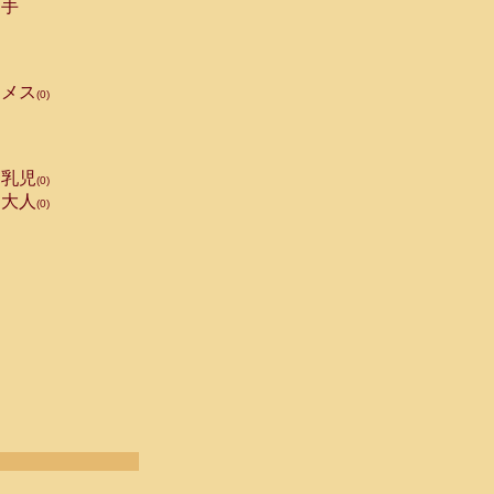
手
メス
(0)
乳児
(0)
大人
(0)