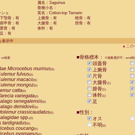
guinus midas
属名：
Saguinus
(0)
亜種小名：
guinus mystax
(0)
ンシェ
英名：Cotton-top Tamarin
uinus nigricollis
(0)
下顎骨：有
上腕骨：有
橈骨：有
guinus oedipus
(1)
肩甲骨：有
大腿骨：有
脛骨：有
uinus weddelli
(0)
寛骨：有
体幹：有
guinus
spp.
(0)
足：有
us trivirgatus
(0)
us albifrons
件を表示中
(0)
us apella
▲この
(0)
bus capucinus
(0)
us nigrivittatus
■骨格標本：
or検索
(0)
※複数選択可・and検
bus
spp.
頭蓋骨
(0)
miri boliviensis
dae
Microcebus murinus
(0)
上腕骨
(0)
miri sciureus
ulemur fulvus
(0)
(0)
尺骨
uatta caraya
ulemur macaco
(0)
(0)
大腿骨
(1)
uatta fusca
ulemur mongoz
(0)
(0)
腓骨
uatta seniculus
emur catta
(1)
(0)
(0)
uatta
spp.
体幹
arecia variegata
(0)
(1)
(0)
les belzebuth
alago senegalensis
足
(0)
(0)
les geoffroyi
alago demidovii
(0)
(0)
les paniscus
tolemur crassicaudatus
■性別：
(0)
(0)
les
spp.
alagidae
spp.
(0)
オス
(0)
othrix lagothricha
s tardigradus
(0)
(0)
不明
(0)
othrix lagothricha cana
ticebus coucang
(0)
(0)
Cacajao calvus rubicundus
ticebus pygmaeus
(0)
(0)