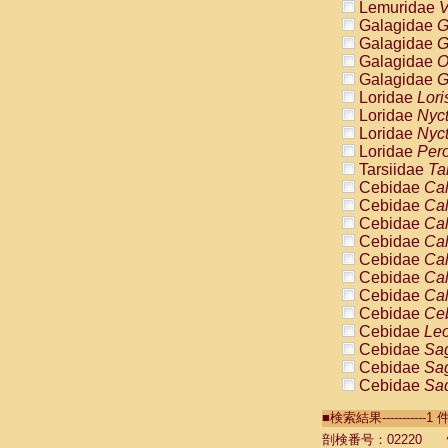
Lemuridae
V
Galagidae
G
Galagidae
G
Galagidae
O
Galagidae
G
Loridae
Lori
Loridae
Nyc
Loridae
Nyc
Loridae
Pero
Tarsiidae
Ta
Cebidae
Cal
Cebidae
Cal
Cebidae
Cal
Cebidae
Cal
Cebidae
Cal
Cebidae
Cal
Cebidae
Cal
Cebidae
Ce
Cebidae
Leo
Cebidae
Sag
Cebidae
Sag
Cebidae
Sag
Cebidae
Sag
■検索結果----------
Cebidae
Sag
Cebidae
Sa
剖検番号：02220