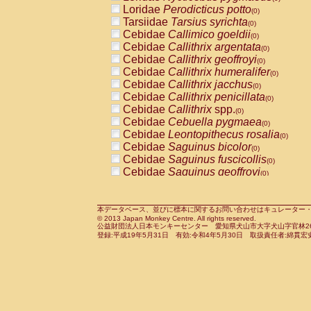
Pitheciidae
Callicebus cupreus
Loridae
Perodicticus potto
(0)
(0)
Pitheciidae
Callicebus donacophilus
Tarsiidae
Tarsius syrichta
(0
(0)
Pitheciidae
Callicebus moloch
Cebidae
Callimico goeldii
(0)
(0)
Pitheciidae
Callicebus torquatus
Cebidae
Callithrix argentata
(0)
(0)
Pitheciidae
Callicebus
spp.
Cebidae
Callithrix geoffroyi
(0)
(0)
Pitheciidae
Chiropotes satanas
Cebidae
Callithrix humeralifer
(0)
(0)
Pitheciidae
Pithecia monachus
Cebidae
Callithrix jacchus
(0)
(0)
Pitheciidae
Pithecia pithecia
Cebidae
Callithrix penicillata
(0)
(0)
Cercopithecidae
Cercocebus agilis
Cebidae
Callithrix
spp.
(0)
(0)
Cercopithecidae
Cercocebus galeritus
Cebidae
Cebuella pygmaea
(0)
Cercopithecidae
Cercocebus torquatu
Cebidae
Leontopithecus rosalia
(0)
Cercopithecidae
Cercocebus torquatus
Cebidae
Saguinus bicolor
(0)
Cercopithecidae
Cercocebus torquatu
Cebidae
Saguinus fuscicollis
(0)
Cercopithecidae
Cercocebus
hybrid
Cebidae
Saguinus geoffroyi
(0)
(0)
Cercopithecidae
Cercocebus
spp.
Cebidae
Saguinus imperator
(0)
(0)
Cercopithecidae
Lophocebus albigen
Cebidae
Saguinus labiatus
(0)
Cercopithecidae
Papio anubis
Cebidae
Saguinus leucopus
本データベース、並びに標本に関するお問い合わせはキュレーター・新宅勇太までお願い
(0)
(0)
© 2013 Japan Monkey Centre. All rights reserved.
Cercopithecidae
Papio cynocephalus
Cebidae
Saguinus midas
(
(0)
公益財団法人日本モンキーセンター 愛知県犬山市大字犬山字官林26番
Cercopithecidae
Papio hamadryas
Cebidae
Saguinus mystax
(0)
登録:平成19年5月31日 有効:令和4年5月30日 取扱責任者:綿貫宏
(0)
Cercopithecidae
Papio papio
Cebidae
Saguinus nigricollis
(0)
(0)
Cercopithecidae
Papio
spp.
Cebidae
Saguinus oedipus
(0)
(1)
Cercopithecidae
Mandrillus leucopha
Cebidae
Saguinus weddelli
(0)
Cercopithecidae
Mandrillus sphinx
Cebidae
Saguinus
spp.
(0)
(0)
Cercopithecidae
Theropithecus gelad
Cebidae
Aotus trivirgatus
(0)
Cercopithecidae
Macaca arctoides
Cebidae
Cebus albifrons
(0)
(0)