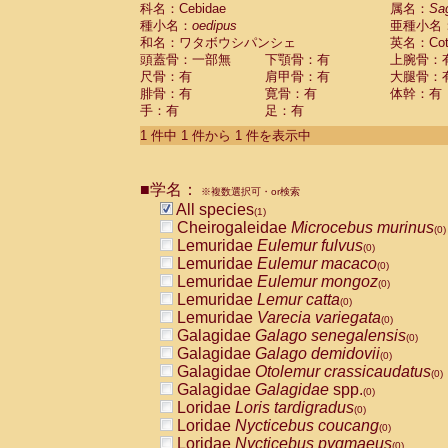
科名：Cebidae
Cebidae
Saguinus midas
属名：
Sa
(0)
種小名：
oedipus
亜種小名
Cebidae
Saguinus mystax
(0)
和名：ワタボウシパンシェ
英名：Cotto
Cebidae
Saguinus nigricollis
(0)
頭蓋骨：一部無
下顎骨：有
上腕骨：
Cebidae
Saguinus oedipus
(1)
尺骨：有
肩甲骨：有
大腿骨：
Cebidae
Saguinus weddelli
(0)
腓骨：有
寛骨：有
体幹：有
Cebidae
Saguinus
spp.
(0)
手：有
足：有
Cebidae
Aotus trivirgatus
(0)
Cebidae
Cebus albifrons
1 件中 1 件から 1 件を表示中
(0)
Cebidae
Cebus apella
(0)
Cebidae
Cebus capucinus
(0)
■学名：
Cebidae
Cebus nigrivittatus
※複数選択可・or検索
(0)
Cebidae
Cebus
spp.
All species
(0)
(1)
Cebidae
Saimiri boliviensis
Cheirogaleidae
Microcebus murinus
(0)
(0)
Cebidae
Saimiri sciureus
Lemuridae
Eulemur fulvus
(0)
(0)
Atelidae
Alouatta caraya
Lemuridae
Eulemur macaco
(0)
(0)
Atelidae
Alouatta fusca
Lemuridae
Eulemur mongoz
(0)
(0)
Atelidae
Alouatta seniculus
Lemuridae
Lemur catta
(0)
(0)
Atelidae
Alouatta
spp.
Lemuridae
Varecia variegata
(0)
(0)
Atelidae
Ateles belzebuth
Galagidae
Galago senegalensis
(0)
(0)
Atelidae
Ateles geoffroyi
Galagidae
Galago demidovii
(0)
(0)
Atelidae
Ateles paniscus
Galagidae
Otolemur crassicaudatus
(0)
(0)
Atelidae
Ateles
spp.
Galagidae
Galagidae
spp.
(0)
(0)
Atelidae
Lagothrix lagothricha
Loridae
Loris tardigradus
(0)
(0)
Atelidae
Lagothrix lagothricha cana
Loridae
Nycticebus coucang
(0)
(0)
Pitheciidae
Cacajao calvus rubicundu
Loridae
Nycticebus pygmaeus
(0)