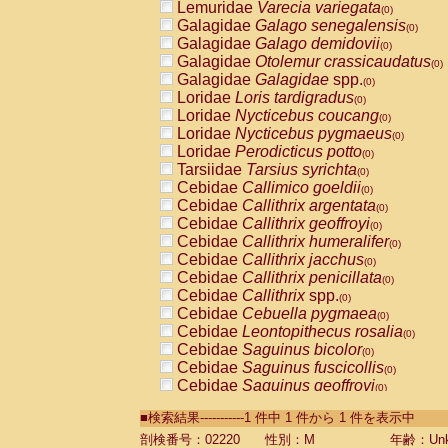
Lemuridae
Varecia variegata
(0)
Galagidae
Galago senegalensis
(0)
Galagidae
Galago demidovii
(0)
Galagidae
Otolemur crassicaudatus
(0)
Galagidae
Galagidae
spp.
(0)
Loridae
Loris tardigradus
(0)
Loridae
Nycticebus coucang
(0)
Loridae
Nycticebus pygmaeus
(0)
Loridae
Perodicticus potto
(0)
Tarsiidae
Tarsius syrichta
(0)
Cebidae
Callimico goeldii
(0)
Cebidae
Callithrix argentata
(0)
Cebidae
Callithrix geoffroyi
(0)
Cebidae
Callithrix humeralifer
(0)
Cebidae
Callithrix jacchus
(0)
Cebidae
Callithrix penicillata
(0)
Cebidae
Callithrix
spp.
(0)
Cebidae
Cebuella pygmaea
(0)
Cebidae
Leontopithecus rosalia
(0)
Cebidae
Saguinus bicolor
(0)
Cebidae
Saguinus fuscicollis
(0)
Cebidae
Saguinus geoffroyi
(0)
Cebidae
Saguinus imperator
(0)
■検索結果-----------1 件中 1 件から 1 件を表示中
Cebidae
Saguinus labiatus
(0)
Cebidae
Saguinus leucopus
剖検番号：02220
性別：M
年齢：Unk
(0)