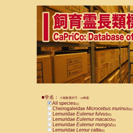
■学名：
※複数選択可・or検索
All species
(1)
Cheirogaleidae
Microcebus murinus
(0)
Lemuridae
Eulemur fulvus
(0)
Lemuridae
Eulemur macaco
(0)
Lemuridae
Eulemur mongoz
(0)
Lemuridae
Lemur catta
(0)