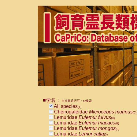
■学名：
※複数選択可・or検索
All species
(1)
Cheirogaleidae
Microcebus murinus
(0)
Lemuridae
Eulemur fulvus
(0)
Lemuridae
Eulemur macaco
(0)
Lemuridae
Eulemur mongoz
(0)
Lemuridae
Lemur catta
(0)