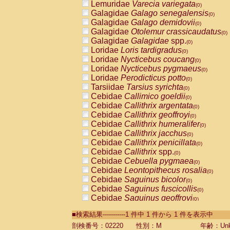
Lemuridae
Varecia variegata
(0)
Galagidae
Galago senegalensis
(0)
Galagidae
Galago demidovii
(0)
Galagidae
Otolemur crassicaudatus
(0)
Galagidae
Galagidae
spp.
(0)
Loridae
Loris tardigradus
(0)
Loridae
Nycticebus coucang
(0)
Loridae
Nycticebus pygmaeus
(0)
Loridae
Perodicticus potto
(0)
Tarsiidae
Tarsius syrichta
(0)
Cebidae
Callimico goeldii
(0)
Cebidae
Callithrix argentata
(0)
Cebidae
Callithrix geoffroyi
(0)
Cebidae
Callithrix humeralifer
(0)
Cebidae
Callithrix jacchus
(0)
Cebidae
Callithrix penicillata
(0)
Cebidae
Callithrix
spp.
(0)
Cebidae
Cebuella pygmaea
(0)
Cebidae
Leontopithecus rosalia
(0)
Cebidae
Saguinus bicolor
(0)
Cebidae
Saguinus fuscicollis
(0)
Cebidae
Saguinus geoffroyi
(0)
Cebidae
Saguinus imperator
(0)
■検索結果-----------1 件中 1 件から 1 件を表示中
Cebidae
Saguinus labiatus
(0)
Cebidae
Saguinus leucopus
剖検番号：02220
性別：M
年齢：Unk
(0)