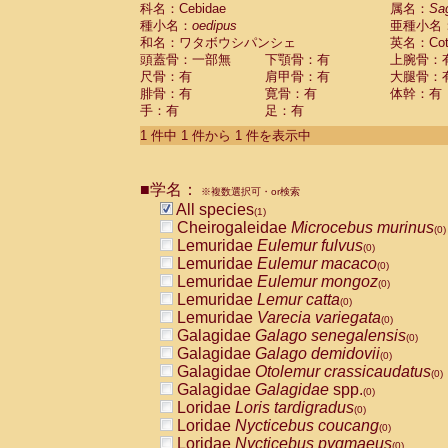
科名：Cebidae
Cebidae
Saguinus midas
属名：
Sa
(0)
種小名：
oedipus
亜種小名
Cebidae
Saguinus mystax
(0)
和名：ワタボウシパンシェ
英名：Cotto
Cebidae
Saguinus nigricollis
(0)
頭蓋骨：一部無
下顎骨：有
上腕骨：
Cebidae
Saguinus oedipus
(1)
尺骨：有
肩甲骨：有
大腿骨：
Cebidae
Saguinus weddelli
(0)
腓骨：有
寛骨：有
体幹：有
Cebidae
Saguinus
spp.
(0)
手：有
足：有
Cebidae
Aotus trivirgatus
(0)
Cebidae
Cebus albifrons
1 件中 1 件から 1 件を表示中
(0)
Cebidae
Cebus apella
(0)
Cebidae
Cebus capucinus
(0)
■学名：
Cebidae
Cebus nigrivittatus
※複数選択可・or検索
(0)
Cebidae
Cebus
spp.
All species
(0)
(1)
Cebidae
Saimiri boliviensis
Cheirogaleidae
Microcebus murinus
(0)
(0)
Cebidae
Saimiri sciureus
Lemuridae
Eulemur fulvus
(0)
(0)
Atelidae
Alouatta caraya
Lemuridae
Eulemur macaco
(0)
(0)
Atelidae
Alouatta fusca
Lemuridae
Eulemur mongoz
(0)
(0)
Atelidae
Alouatta seniculus
Lemuridae
Lemur catta
(0)
(0)
Atelidae
Alouatta
spp.
Lemuridae
Varecia variegata
(0)
(0)
Atelidae
Ateles belzebuth
Galagidae
Galago senegalensis
(0)
(0)
Atelidae
Ateles geoffroyi
Galagidae
Galago demidovii
(0)
(0)
Atelidae
Ateles paniscus
Galagidae
Otolemur crassicaudatus
(0)
(0)
Atelidae
Ateles
spp.
Galagidae
Galagidae
spp.
(0)
(0)
Atelidae
Lagothrix lagothricha
Loridae
Loris tardigradus
(0)
(0)
Atelidae
Lagothrix lagothricha cana
Loridae
Nycticebus coucang
(0)
(0)
Pitheciidae
Cacajao calvus rubicundu
Loridae
Nycticebus pygmaeus
(0)