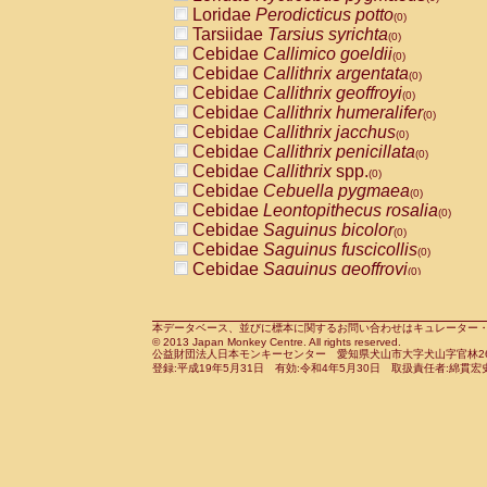
Pitheciidae
Callicebus cupreus
Loridae
Perodicticus potto
(0)
(0)
Pitheciidae
Callicebus donacophilus
Tarsiidae
Tarsius syrichta
(0
(0)
Pitheciidae
Callicebus moloch
Cebidae
Callimico goeldii
(0)
(0)
Pitheciidae
Callicebus torquatus
Cebidae
Callithrix argentata
(0)
(0)
Pitheciidae
Callicebus
spp.
Cebidae
Callithrix geoffroyi
(0)
(0)
Pitheciidae
Chiropotes satanas
Cebidae
Callithrix humeralifer
(0)
(0)
Pitheciidae
Pithecia monachus
Cebidae
Callithrix jacchus
(0)
(0)
Pitheciidae
Pithecia pithecia
Cebidae
Callithrix penicillata
(0)
(0)
Cercopithecidae
Cercocebus agilis
Cebidae
Callithrix
spp.
(0)
(0)
Cercopithecidae
Cercocebus galeritus
Cebidae
Cebuella pygmaea
(0)
Cercopithecidae
Cercocebus torquatu
Cebidae
Leontopithecus rosalia
(0)
Cercopithecidae
Cercocebus torquatus
Cebidae
Saguinus bicolor
(0)
Cercopithecidae
Cercocebus torquatu
Cebidae
Saguinus fuscicollis
(0)
Cercopithecidae
Cercocebus
hybrid
Cebidae
Saguinus geoffroyi
(0)
(0)
Cercopithecidae
Cercocebus
spp.
Cebidae
Saguinus imperator
(0)
(0)
Cercopithecidae
Lophocebus albigen
Cebidae
Saguinus labiatus
(0)
Cercopithecidae
Papio anubis
Cebidae
Saguinus leucopus
本データベース、並びに標本に関するお問い合わせはキュレーター・新宅勇太までお願い
(0)
(0)
© 2013 Japan Monkey Centre. All rights reserved.
Cercopithecidae
Papio cynocephalus
Cebidae
Saguinus midas
(
(0)
公益財団法人日本モンキーセンター 愛知県犬山市大字犬山字官林26番
Cercopithecidae
Papio hamadryas
Cebidae
Saguinus mystax
(0)
登録:平成19年5月31日 有効:令和4年5月30日 取扱責任者:綿貫宏
(0)
Cercopithecidae
Papio papio
Cebidae
Saguinus nigricollis
(0)
(0)
Cercopithecidae
Papio
spp.
Cebidae
Saguinus oedipus
(0)
(1)
Cercopithecidae
Mandrillus leucopha
Cebidae
Saguinus weddelli
(0)
Cercopithecidae
Mandrillus sphinx
Cebidae
Saguinus
spp.
(0)
(0)
Cercopithecidae
Theropithecus gelad
Cebidae
Aotus trivirgatus
(0)
Cercopithecidae
Macaca arctoides
Cebidae
Cebus albifrons
(0)
(0)