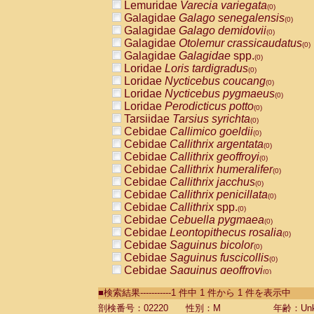
Lemuridae
Varecia variegata
(0)
Galagidae
Galago senegalensis
(0)
Galagidae
Galago demidovii
(0)
Galagidae
Otolemur crassicaudatus
(0)
Galagidae
Galagidae
spp.
(0)
Loridae
Loris tardigradus
(0)
Loridae
Nycticebus coucang
(0)
Loridae
Nycticebus pygmaeus
(0)
Loridae
Perodicticus potto
(0)
Tarsiidae
Tarsius syrichta
(0)
Cebidae
Callimico goeldii
(0)
Cebidae
Callithrix argentata
(0)
Cebidae
Callithrix geoffroyi
(0)
Cebidae
Callithrix humeralifer
(0)
Cebidae
Callithrix jacchus
(0)
Cebidae
Callithrix penicillata
(0)
Cebidae
Callithrix
spp.
(0)
Cebidae
Cebuella pygmaea
(0)
Cebidae
Leontopithecus rosalia
(0)
Cebidae
Saguinus bicolor
(0)
Cebidae
Saguinus fuscicollis
(0)
Cebidae
Saguinus geoffroyi
(0)
Cebidae
Saguinus imperator
(0)
■検索結果-----------1 件中 1 件から 1 件を表示中
Cebidae
Saguinus labiatus
(0)
Cebidae
Saguinus leucopus
剖検番号：02220
性別：M
年齢：Unk
(0)