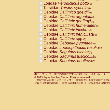
Pitheciidae
Callicebus cupreus
Loridae
Perodicticus potto
(0)
(0)
Pitheciidae
Callicebus donacophilus
Tarsiidae
Tarsius syrichta
(0
(0)
Pitheciidae
Callicebus moloch
Cebidae
Callimico goeldii
(0)
(0)
Pitheciidae
Callicebus torquatus
Cebidae
Callithrix argentata
(0)
(0)
Pitheciidae
Callicebus
spp.
Cebidae
Callithrix geoffroyi
(0)
(0)
Pitheciidae
Chiropotes satanas
Cebidae
Callithrix humeralifer
(0)
(0)
Pitheciidae
Pithecia monachus
Cebidae
Callithrix jacchus
(0)
(0)
Pitheciidae
Pithecia pithecia
Cebidae
Callithrix penicillata
(0)
(0)
Cercopithecidae
Cercocebus agilis
Cebidae
Callithrix
spp.
(0)
(0)
Cercopithecidae
Cercocebus galeritus
Cebidae
Cebuella pygmaea
(0)
Cercopithecidae
Cercocebus torquatu
Cebidae
Leontopithecus rosalia
(0)
Cercopithecidae
Cercocebus torquatus
Cebidae
Saguinus bicolor
(0)
Cercopithecidae
Cercocebus torquatu
Cebidae
Saguinus fuscicollis
(0)
Cercopithecidae
Cercocebus
hybrid
Cebidae
Saguinus geoffroyi
(0)
(0)
Cercopithecidae
Cercocebus
spp.
Cebidae
Saguinus imperator
(0)
(0)
Cercopithecidae
Lophocebus albigen
Cebidae
Saguinus labiatus
(0)
Cercopithecidae
Papio anubis
Cebidae
Saguinus leucopus
本データベース、並びに標本に関するお問い合わせはキュレーター・新宅勇太までお願い
(0)
(0)
© 2013 Japan Monkey Centre. All rights reserved.
Cercopithecidae
Papio cynocephalus
Cebidae
Saguinus midas
(
(0)
公益財団法人日本モンキーセンター 愛知県犬山市大字犬山字官林26番
Cercopithecidae
Papio hamadryas
Cebidae
Saguinus mystax
(0)
登録:平成19年5月31日 有効:令和4年5月30日 取扱責任者:綿貫宏
(0)
Cercopithecidae
Papio papio
Cebidae
Saguinus nigricollis
(0)
(0)
Cercopithecidae
Papio
spp.
Cebidae
Saguinus oedipus
(0)
(1)
Cercopithecidae
Mandrillus leucopha
Cebidae
Saguinus weddelli
(0)
Cercopithecidae
Mandrillus sphinx
Cebidae
Saguinus
spp.
(0)
(0)
Cercopithecidae
Theropithecus gelad
Cebidae
Aotus trivirgatus
(0)
Cercopithecidae
Macaca arctoides
Cebidae
Cebus albifrons
(0)
(0)