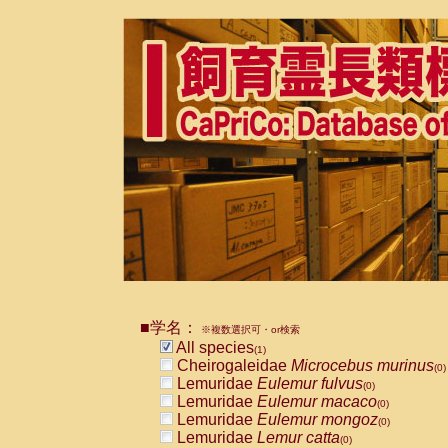
■学名：
※複数選択可・or検索
All species
(1)
Cheirogaleidae
Microcebus murinus
(0)
Lemuridae
Eulemur fulvus
(0)
Lemuridae
Eulemur macaco
(0)
Lemuridae
Eulemur mongoz
(0)
Lemuridae
Lemur catta
(0)