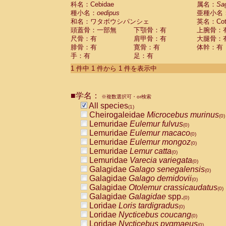
科名：Cebidae
Cebidae
Saguinus midas
属名：
Sa
(0)
種小名：
oedipus
亜種小名
Cebidae
Saguinus mystax
(0)
和名：ワタボウシパンシェ
英名：Cotto
Cebidae
Saguinus nigricollis
(0)
頭蓋骨：一部無
下顎骨：有
上腕骨：
Cebidae
Saguinus oedipus
(1)
尺骨：有
肩甲骨：有
大腿骨：
Cebidae
Saguinus weddelli
(0)
腓骨：有
寛骨：有
体幹：有
Cebidae
Saguinus
spp.
(0)
手：有
足：有
Cebidae
Aotus trivirgatus
(0)
Cebidae
Cebus albifrons
1 件中 1 件から 1 件を表示中
(0)
Cebidae
Cebus apella
(0)
Cebidae
Cebus capucinus
(0)
■学名：
Cebidae
Cebus nigrivittatus
※複数選択可・or検索
(0)
Cebidae
Cebus
spp.
All species
(0)
(1)
Cebidae
Saimiri boliviensis
Cheirogaleidae
Microcebus murinus
(0)
(0)
Cebidae
Saimiri sciureus
Lemuridae
Eulemur fulvus
(0)
(0)
Atelidae
Alouatta caraya
Lemuridae
Eulemur macaco
(0)
(0)
Atelidae
Alouatta fusca
Lemuridae
Eulemur mongoz
(0)
(0)
Atelidae
Alouatta seniculus
Lemuridae
Lemur catta
(0)
(0)
Atelidae
Alouatta
spp.
Lemuridae
Varecia variegata
(0)
(0)
Atelidae
Ateles belzebuth
Galagidae
Galago senegalensis
(0)
(0)
Atelidae
Ateles geoffroyi
Galagidae
Galago demidovii
(0)
(0)
Atelidae
Ateles paniscus
Galagidae
Otolemur crassicaudatus
(0)
(0)
Atelidae
Ateles
spp.
Galagidae
Galagidae
spp.
(0)
(0)
Atelidae
Lagothrix lagothricha
Loridae
Loris tardigradus
(0)
(0)
Atelidae
Lagothrix lagothricha cana
Loridae
Nycticebus coucang
(0)
(0)
Pitheciidae
Cacajao calvus rubicundu
Loridae
Nycticebus pygmaeus
(0)