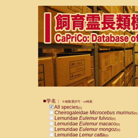
■学名：
※複数選択可・or検索
All species
(1)
Cheirogaleidae
Microcebus murinus
(0)
Lemuridae
Eulemur fulvus
(0)
Lemuridae
Eulemur macaco
(0)
Lemuridae
Eulemur mongoz
(0)
Lemuridae
Lemur catta
(0)