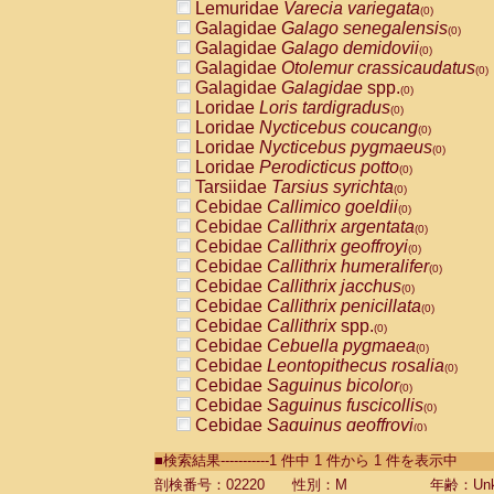
Lemuridae
Varecia variegata
(0)
Galagidae
Galago senegalensis
(0)
Galagidae
Galago demidovii
(0)
Galagidae
Otolemur crassicaudatus
(0)
Galagidae
Galagidae
spp.
(0)
Loridae
Loris tardigradus
(0)
Loridae
Nycticebus coucang
(0)
Loridae
Nycticebus pygmaeus
(0)
Loridae
Perodicticus potto
(0)
Tarsiidae
Tarsius syrichta
(0)
Cebidae
Callimico goeldii
(0)
Cebidae
Callithrix argentata
(0)
Cebidae
Callithrix geoffroyi
(0)
Cebidae
Callithrix humeralifer
(0)
Cebidae
Callithrix jacchus
(0)
Cebidae
Callithrix penicillata
(0)
Cebidae
Callithrix
spp.
(0)
Cebidae
Cebuella pygmaea
(0)
Cebidae
Leontopithecus rosalia
(0)
Cebidae
Saguinus bicolor
(0)
Cebidae
Saguinus fuscicollis
(0)
Cebidae
Saguinus geoffroyi
(0)
Cebidae
Saguinus imperator
(0)
■検索結果-----------1 件中 1 件から 1 件を表示中
Cebidae
Saguinus labiatus
(0)
Cebidae
Saguinus leucopus
剖検番号：02220
性別：M
年齢：Unk
(0)