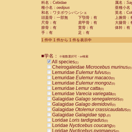
科名：Cebidae
Cebidae
Saguinus midas
属名：
Sa
(0)
種小名：
oedipus
亜種小名
Cebidae
Saguinus mystax
(0)
和名：ワタボウシパンシェ
英名：Cotto
Cebidae
Saguinus nigricollis
(0)
頭蓋骨：一部無
下顎骨：有
上腕骨：
Cebidae
Saguinus oedipus
(1)
尺骨：有
肩甲骨：有
大腿骨：
Cebidae
Saguinus weddelli
(0)
腓骨：有
寛骨：有
体幹：有
Cebidae
Saguinus
spp.
(0)
手：有
足：有
Cebidae
Aotus trivirgatus
(0)
Cebidae
Cebus albifrons
1 件中 1 件から 1 件を表示中
(0)
Cebidae
Cebus apella
(0)
Cebidae
Cebus capucinus
(0)
■学名：
Cebidae
Cebus nigrivittatus
※複数選択可・or検索
(0)
Cebidae
Cebus
spp.
All species
(0)
(1)
Cebidae
Saimiri boliviensis
Cheirogaleidae
Microcebus murinus
(0)
(0)
Cebidae
Saimiri sciureus
Lemuridae
Eulemur fulvus
(0)
(0)
Atelidae
Alouatta caraya
Lemuridae
Eulemur macaco
(0)
(0)
Atelidae
Alouatta fusca
Lemuridae
Eulemur mongoz
(0)
(0)
Atelidae
Alouatta seniculus
Lemuridae
Lemur catta
(0)
(0)
Atelidae
Alouatta
spp.
Lemuridae
Varecia variegata
(0)
(0)
Atelidae
Ateles belzebuth
Galagidae
Galago senegalensis
(0)
(0)
Atelidae
Ateles geoffroyi
Galagidae
Galago demidovii
(0)
(0)
Atelidae
Ateles paniscus
Galagidae
Otolemur crassicaudatus
(0)
(0)
Atelidae
Ateles
spp.
Galagidae
Galagidae
spp.
(0)
(0)
Atelidae
Lagothrix lagothricha
Loridae
Loris tardigradus
(0)
(0)
Atelidae
Lagothrix lagothricha cana
Loridae
Nycticebus coucang
(0)
(0)
Pitheciidae
Cacajao calvus rubicundu
Loridae
Nycticebus pygmaeus
(0)