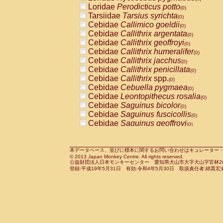
Pitheciidae
Callicebus cupreus
Loridae
Perodicticus potto
(0)
(0)
Pitheciidae
Callicebus donacophilus
Tarsiidae
Tarsius syrichta
(0
(0)
Pitheciidae
Callicebus moloch
Cebidae
Callimico goeldii
(0)
(0)
Pitheciidae
Callicebus torquatus
Cebidae
Callithrix argentata
(0)
(0)
Pitheciidae
Callicebus
spp.
Cebidae
Callithrix geoffroyi
(0)
(0)
Pitheciidae
Chiropotes satanas
Cebidae
Callithrix humeralifer
(0)
(0)
Pitheciidae
Pithecia monachus
Cebidae
Callithrix jacchus
(0)
(0)
Pitheciidae
Pithecia pithecia
Cebidae
Callithrix penicillata
(0)
(0)
Cercopithecidae
Cercocebus agilis
Cebidae
Callithrix
spp.
(0)
(0)
Cercopithecidae
Cercocebus galeritus
Cebidae
Cebuella pygmaea
(0)
Cercopithecidae
Cercocebus torquatu
Cebidae
Leontopithecus rosalia
(0)
Cercopithecidae
Cercocebus torquatus
Cebidae
Saguinus bicolor
(0)
Cercopithecidae
Cercocebus torquatu
Cebidae
Saguinus fuscicollis
(0)
Cercopithecidae
Cercocebus
hybrid
Cebidae
Saguinus geoffroyi
(0)
(0)
Cercopithecidae
Cercocebus
spp.
Cebidae
Saguinus imperator
(0)
(0)
Cercopithecidae
Lophocebus albigen
Cebidae
Saguinus labiatus
(0)
Cercopithecidae
Papio anubis
Cebidae
Saguinus leucopus
本データベース、並びに標本に関するお問い合わせはキュレーター・新宅勇太までお願い
(0)
(0)
© 2013 Japan Monkey Centre. All rights reserved.
Cercopithecidae
Papio cynocephalus
Cebidae
Saguinus midas
(
(0)
公益財団法人日本モンキーセンター 愛知県犬山市大字犬山字官林26番
Cercopithecidae
Papio hamadryas
Cebidae
Saguinus mystax
(0)
登録:平成19年5月31日 有効:令和4年5月30日 取扱責任者:綿貫宏
(0)
Cercopithecidae
Papio papio
Cebidae
Saguinus nigricollis
(0)
(0)
Cercopithecidae
Papio
spp.
Cebidae
Saguinus oedipus
(0)
(1)
Cercopithecidae
Mandrillus leucopha
Cebidae
Saguinus weddelli
(0)
Cercopithecidae
Mandrillus sphinx
Cebidae
Saguinus
spp.
(0)
(0)
Cercopithecidae
Theropithecus gelad
Cebidae
Aotus trivirgatus
(0)
Cercopithecidae
Macaca arctoides
Cebidae
Cebus albifrons
(0)
(0)