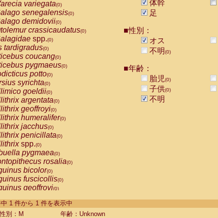
体幹
arecia variegata
(0)
alago senegalensis
足
(0)
alago demidovii
(0)
tolemur crassicaudatus
■性別：
(0)
alagidae
spp.
オス
(0)
s tardigradus
(0)
不明
(0)
ticebus coucang
(0)
ticebus pygmaeus
(0)
■年齢：
dicticus potto
(0)
胎児
(0)
rsius syrichta
(0)
子供
limico goeldii
(0)
(0)
不明
lithrix argentata
(0)
lithrix geoffroyi
(0)
lithrix humeralifer
(0)
lithrix jacchus
(0)
lithrix penicillata
(0)
lithrix
spp.
(0)
buella pygmaea
(0)
ntopithecus rosalia
(0)
uinus bicolor
(0)
uinus fuscicollis
(0)
uinus geoffroyi
(0)
uinus imperator
(0)
-1 件中 1 件から 1 件を表示中
uinus labiatus
(0)
guinus leucopus
性別：M
年齢：Unknown
(0)