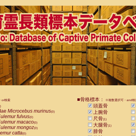
■骨格標本：
or検索
※複数選択可・and検
頭蓋骨
)
dae
Microcebus murinus
上腕骨
(0)
ulemur fulvus
(0)
尺骨
(1)
ulemur macaco
(0)
大腿骨
(1)
ulemur mongoz
(0)
腓骨
emur catta
(0)