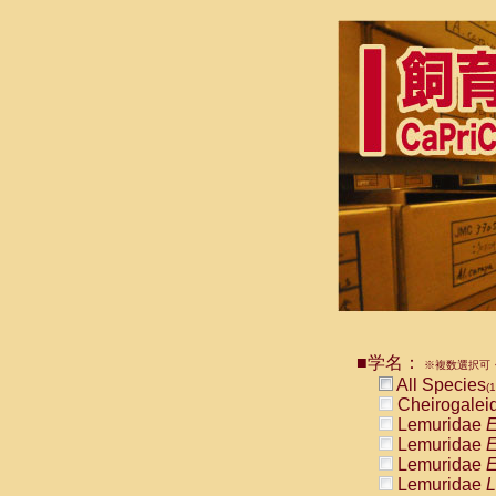
■学名：
※複数選択可・
All Species
(1
Cheirogalei
Lemuridae
E
Lemuridae
E
Lemuridae
E
Lemuridae
L