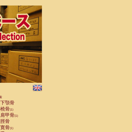
索
下顎骨
橈骨
(1)
肩甲骨
(1)
脛骨
寛骨
(1)