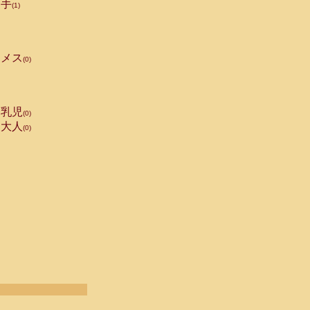
手
(1)
メス
(0)
乳児
(0)
大人
(0)