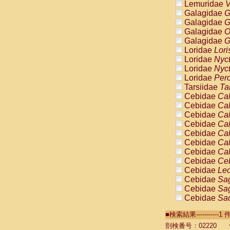
Lemuridae
V
Galagidae
G
Galagidae
G
Galagidae
O
Galagidae
G
Loridae
Lori
Loridae
Nyc
Loridae
Nyc
Loridae
Pero
Tarsiidae
Ta
Cebidae
Cal
Cebidae
Cal
Cebidae
Cal
Cebidae
Cal
Cebidae
Cal
Cebidae
Cal
Cebidae
Cal
Cebidae
Ce
Cebidae
Leo
Cebidae
Sag
Cebidae
Sag
Cebidae
Sag
Cebidae
Sag
■検索結果----------
Cebidae
Sag
Cebidae
Sa
剖検番号：02220