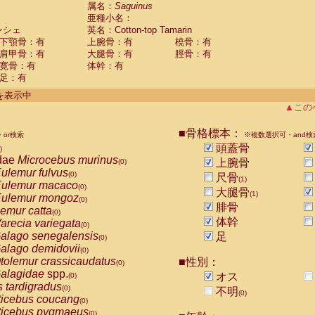
guinus midas
属名：
Saguinus
(0)
亜種小名：
guinus mystax
(0)
ンシェ
英名：Cotton-top Tamarin
uinus nigricollis
(0)
下顎骨：有
上腕骨：有
橈骨：有
guinus oedipus
(1)
肩甲骨：有
大腿骨：有
脛骨：有
uinus weddelli
(0)
寛骨：有
体幹：有
guinus
spp.
(0)
足：有
us trivirgatus
(0)
us albifrons
件を表示中
(0)
us apella
▲この
(0)
bus capucinus
(0)
us nigrivittatus
■骨格標本：
or検索
(0)
※複数選択可・and検
bus
spp.
頭蓋骨
(0)
)
miri boliviensis
dae
Microcebus murinus
(0)
上腕骨
(0)
miri sciureus
ulemur fulvus
(0)
(0)
尺骨
(1)
uatta caraya
ulemur macaco
(0)
(0)
大腿骨
(1)
uatta fusca
ulemur mongoz
(0)
(0)
腓骨
uatta seniculus
emur catta
(0)
(0)
uatta
spp.
体幹
arecia variegata
(0)
(0)
les belzebuth
alago senegalensis
足
(0)
(0)
les geoffroyi
alago demidovii
(0)
(0)
les paniscus
tolemur crassicaudatus
■性別：
(0)
(0)
les
spp.
alagidae
spp.
(0)
オス
(0)
othrix lagothricha
s tardigradus
(0)
(0)
不明
(0)
othrix lagothricha cana
ticebus coucang
(0)
(0)
Cacajao calvus rubicundus
ticebus pygmaeus
(0)
(0)