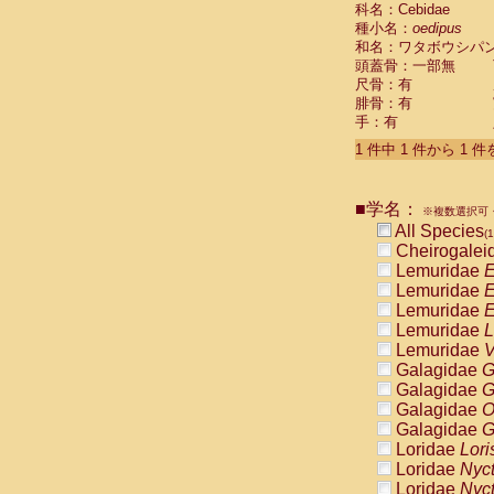
科名：Cebidae
Cebidae
Sa
種小名：
oedipus
Cebidae
Sa
和名：ワタボウシパ
Cebidae
Sag
頭蓋骨：一部無
Cebidae
Sa
尺骨：有
Cebidae
Sag
腓骨：有
Cebidae
Sa
手：有
Cebidae
Aot
Cebidae
Ceb
1 件中 1 件から 1 
Cebidae
Ceb
Cebidae
Ce
■学名：
Cebidae
Ceb
※複数選択可・
Cebidae
Ce
All Species
(1
Cebidae
Sai
Cheirogalei
Cebidae
Sai
Lemuridae
E
Atelidae
Alo
Lemuridae
E
Atelidae
Alo
Lemuridae
E
Atelidae
Alo
Lemuridae
L
Atelidae
Alo
Lemuridae
V
Atelidae
Ate
Galagidae
G
Atelidae
Ate
Galagidae
G
Atelidae
Ate
Galagidae
O
Atelidae
Ate
Galagidae
G
Atelidae
Lag
Loridae
Lori
Atelidae
Lag
Loridae
Nyc
Pitheciidae
Loridae
Nyc