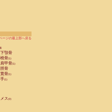
ページの最上部へ戻る
索
下顎骨
橈骨
(1)
肩甲骨
(1)
脛骨
寛骨
(1)
手
(1)
メス
(0)