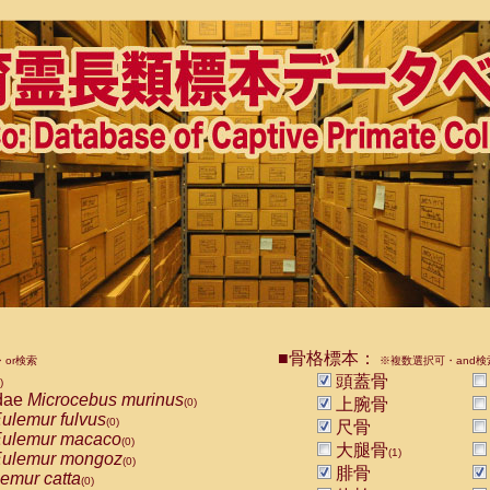
■骨格標本：
or検索
※複数選択可・and検
頭蓋骨
)
dae
Microcebus murinus
上腕骨
(0)
ulemur fulvus
(0)
尺骨
ulemur macaco
(0)
大腿骨
(1)
ulemur mongoz
(0)
腓骨
emur catta
(0)