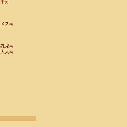
手
(1)
メス
(0)
乳児
(0)
大人
(0)