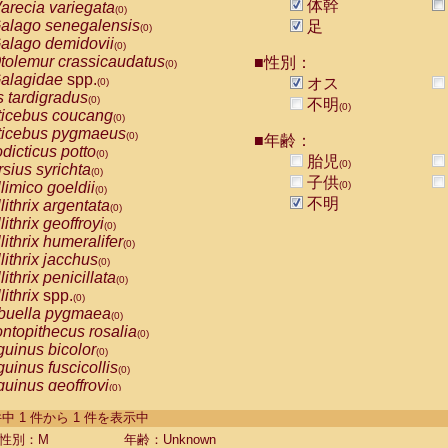
体幹
arecia variegata
(0)
alago senegalensis
足
(0)
alago demidovii
(0)
tolemur crassicaudatus
■性別：
(0)
alagidae
spp.
オス
(0)
s tardigradus
(0)
不明
(0)
ticebus coucang
(0)
ticebus pygmaeus
(0)
■年齢：
dicticus potto
(0)
胎児
(0)
rsius syrichta
(0)
子供
limico goeldii
(0)
(0)
不明
lithrix argentata
(0)
lithrix geoffroyi
(0)
lithrix humeralifer
(0)
lithrix jacchus
(0)
lithrix penicillata
(0)
lithrix
spp.
(0)
buella pygmaea
(0)
ntopithecus rosalia
(0)
uinus bicolor
(0)
uinus fuscicollis
(0)
uinus geoffroyi
(0)
uinus imperator
(0)
-1 件中 1 件から 1 件を表示中
uinus labiatus
(0)
guinus leucopus
性別：M
年齢：Unknown
(0)