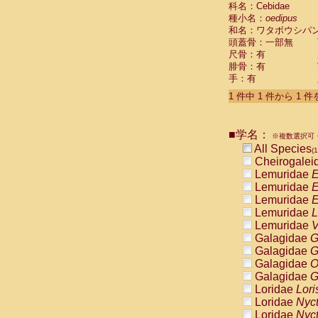
科名：Cebidae
Cebidae
Sa
種小名：
oedipus
Cebidae
Sa
和名：ワタボウシパ
Cebidae
Sag
頭蓋骨：一部無
Cebidae
Sa
尺骨：有
Cebidae
Sag
腓骨：有
Cebidae
Sa
手：有
Cebidae
Aot
Cebidae
Ceb
1 件中 1 件から 1 
Cebidae
Ceb
Cebidae
Ce
■学名：
Cebidae
Ceb
※複数選択可・
Cebidae
Ce
All Species
(1
Cebidae
Sai
Cheirogalei
Cebidae
Sai
Lemuridae
E
Atelidae
Alo
Lemuridae
E
Atelidae
Alo
Lemuridae
E
Atelidae
Alo
Lemuridae
L
Atelidae
Alo
Lemuridae
V
Atelidae
Ate
Galagidae
G
Atelidae
Ate
Galagidae
G
Atelidae
Ate
Galagidae
O
Atelidae
Ate
Galagidae
G
Atelidae
Lag
Loridae
Lori
Atelidae
Lag
Loridae
Nyc
Pitheciidae
Loridae
Nyc