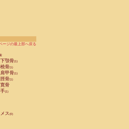
ページの最上部へ戻る
索
下顎骨
(1)
橈骨
(1)
肩甲骨
(1)
脛骨
(1)
寛骨
手
(1)
メス
(0)