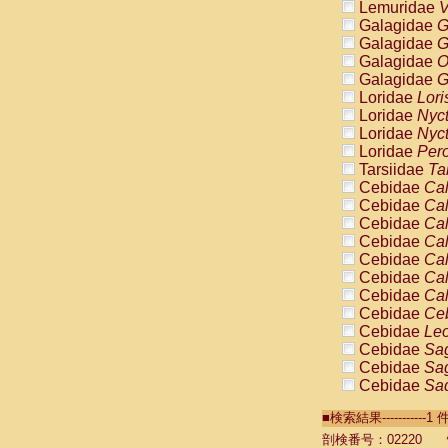
Lemuridae
V
Galagidae
G
Galagidae
G
Galagidae
O
Galagidae
G
Loridae
Lori
Loridae
Nyc
Loridae
Nyc
Loridae
Pero
Tarsiidae
Ta
Cebidae
Cal
Cebidae
Cal
Cebidae
Cal
Cebidae
Cal
Cebidae
Cal
Cebidae
Cal
Cebidae
Cal
Cebidae
Ce
Cebidae
Leo
Cebidae
Sag
Cebidae
Sag
Cebidae
Sag
Cebidae
Sag
■検索結果----------
Cebidae
Sag
Cebidae
Sa
剖検番号：02220