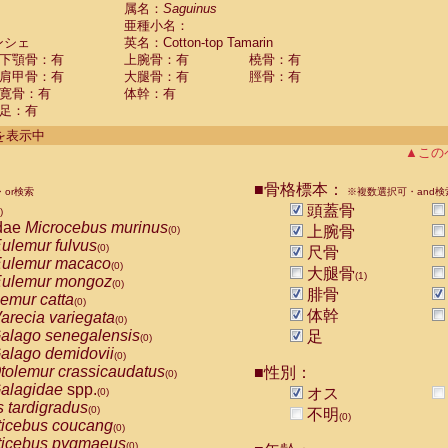
guinus midas
属名：
Saguinus
(0)
亜種小名：
guinus mystax
(0)
ンシェ
英名：Cotton-top Tamarin
uinus nigricollis
(0)
下顎骨：有
上腕骨：有
橈骨：有
guinus oedipus
(1)
肩甲骨：有
大腿骨：有
脛骨：有
uinus weddelli
(0)
寛骨：有
体幹：有
guinus
spp.
(0)
足：有
us trivirgatus
(0)
us albifrons
件を表示中
(0)
us apella
▲この
(0)
bus capucinus
(0)
us nigrivittatus
■骨格標本：
or検索
(0)
※複数選択可・and検
bus
spp.
頭蓋骨
(0)
)
miri boliviensis
dae
Microcebus murinus
(0)
上腕骨
(0)
miri sciureus
ulemur fulvus
(0)
(0)
尺骨
uatta caraya
ulemur macaco
(0)
(0)
大腿骨
(1)
uatta fusca
ulemur mongoz
(0)
(0)
腓骨
uatta seniculus
emur catta
(0)
(0)
uatta
spp.
体幹
arecia variegata
(0)
(0)
les belzebuth
alago senegalensis
足
(0)
(0)
les geoffroyi
alago demidovii
(0)
(0)
les paniscus
tolemur crassicaudatus
■性別：
(0)
(0)
les
spp.
alagidae
spp.
(0)
オス
(0)
othrix lagothricha
s tardigradus
(0)
(0)
不明
(0)
othrix lagothricha cana
ticebus coucang
(0)
(0)
Cacajao calvus rubicundus
ticebus pygmaeus
(0)
(0)