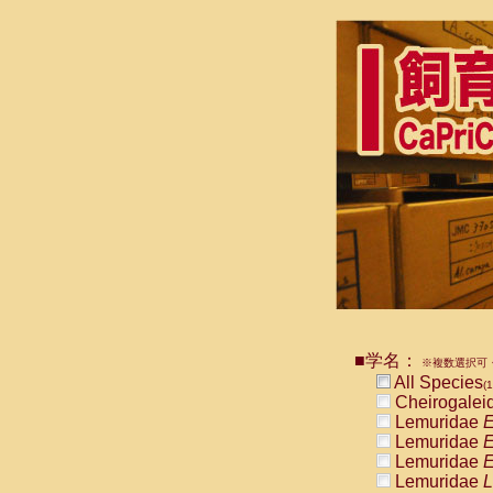
■学名：
※複数選択可・
All Species
(1
Cheirogalei
Lemuridae
E
Lemuridae
E
Lemuridae
E
Lemuridae
L