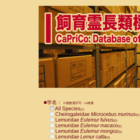
■学名：
※複数選択可・or検索
All Species
(1)
Cheirogaleidae
Microcebus murinus
(0)
Lemuridae
Eulemur fulvus
(0)
Lemuridae
Eulemur macaco
(0)
Lemuridae
Eulemur mongoz
(0)
Lemuridae
Lemur catta
(0)