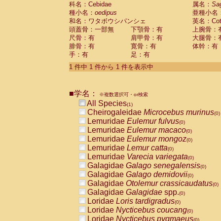
科名：Cebidae
Cebidae
Saguinus midas
属名：
Sa
(0)
種小名：
oedipus
亜種小名
Cebidae
Saguinus mystax
(0)
和名：ワタボウシパンシェ
英名：Cotto
Cebidae
Saguinus nigricollis
(0)
頭蓋骨：一部無
下顎骨：有
上腕骨：
Cebidae
Saguinus oedipus
(1)
尺骨：有
肩甲骨：有
大腿骨：
Cebidae
Saguinus weddelli
(0)
腓骨：有
寛骨：有
体幹：有
Cebidae
Saguinus
spp.
(0)
手：有
足：有
Cebidae
Aotus trivirgatus
(0)
Cebidae
Cebus albifrons
1 件中 1 件から 1 件を表示中
(0)
Cebidae
Cebus apella
(0)
Cebidae
Cebus capucinus
(0)
■学名：
Cebidae
Cebus nigrivittatus
※複数選択可・or検索
(0)
Cebidae
Cebus
spp.
All Species
(0)
(1)
Cebidae
Saimiri boliviensis
Cheirogaleidae
Microcebus murinus
(0)
(0)
Cebidae
Saimiri sciureus
Lemuridae
Eulemur fulvus
(0)
(0)
Atelidae
Alouatta caraya
Lemuridae
Eulemur macaco
(0)
(0)
Atelidae
Alouatta fusca
Lemuridae
Eulemur mongoz
(0)
(0)
Atelidae
Alouatta seniculus
Lemuridae
Lemur catta
(0)
(0)
Atelidae
Alouatta
spp.
Lemuridae
Varecia variegata
(0)
(0)
Atelidae
Ateles belzebuth
Galagidae
Galago senegalensis
(0)
(0)
Atelidae
Ateles geoffroyi
Galagidae
Galago demidovii
(0)
(0)
Atelidae
Ateles paniscus
Galagidae
Otolemur crassicaudatus
(0)
(0)
Atelidae
Ateles
spp.
Galagidae
Galagidae
spp.
(0)
(0)
Atelidae
Lagothrix lagothricha
Loridae
Loris tardigradus
(0)
(0)
Atelidae
Lagothrix lagothricha cana
Loridae
Nycticebus coucang
(0)
(0)
Pitheciidae
Cacajao calvus rubicundu
Loridae
Nycticebus pygmaeus
(0)