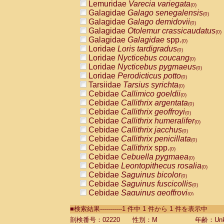
Lemuridae
Varecia variegata
(0)
Galagidae
Galago senegalensis
(0)
Galagidae
Galago demidovii
(0)
Galagidae
Otolemur crassicaudatus
(0)
Galagidae
Galagidae
spp.
(0)
Loridae
Loris tardigradus
(0)
Loridae
Nycticebus coucang
(0)
Loridae
Nycticebus pygmaeus
(0)
Loridae
Perodicticus potto
(0)
Tarsiidae
Tarsius syrichta
(0)
Cebidae
Callimico goeldii
(0)
Cebidae
Callithrix argentata
(0)
Cebidae
Callithrix geoffroyi
(0)
Cebidae
Callithrix humeralifer
(0)
Cebidae
Callithrix jacchus
(0)
Cebidae
Callithrix penicillata
(0)
Cebidae
Callithrix
spp.
(0)
Cebidae
Cebuella pygmaea
(0)
Cebidae
Leontopithecus rosalia
(0)
Cebidae
Saguinus bicolor
(0)
Cebidae
Saguinus fuscicollis
(0)
Cebidae
Saguinus geoffroyi
(0)
Cebidae
Saguinus imperator
(0)
■検索結果-----------1 件中 1 件から 1 件を表示中
Cebidae
Saguinus labiatus
(0)
Cebidae
Saguinus leucopus
剖検番号：02220
性別：M
年齢：Unk
(0)