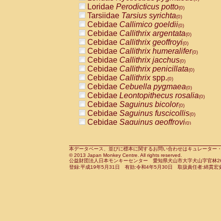
Pitheciidae
Callicebus cupreus
Loridae
Perodicticus potto
(0)
(0)
Pitheciidae
Callicebus donacophilus
Tarsiidae
Tarsius syrichta
(0
(0)
Pitheciidae
Callicebus moloch
Cebidae
Callimico goeldii
(0)
(0)
Pitheciidae
Callicebus torquatus
Cebidae
Callithrix argentata
(0)
(0)
Pitheciidae
Callicebus
spp.
Cebidae
Callithrix geoffroyi
(0)
(0)
Pitheciidae
Chiropotes satanas
Cebidae
Callithrix humeralifer
(0)
(0)
Pitheciidae
Pithecia monachus
Cebidae
Callithrix jacchus
(0)
(0)
Pitheciidae
Pithecia pithecia
Cebidae
Callithrix penicillata
(0)
(0)
Cercopithecidae
Cercocebus agilis
Cebidae
Callithrix
spp.
(0)
(0)
Cercopithecidae
Cercocebus galeritus
Cebidae
Cebuella pygmaea
(0)
Cercopithecidae
Cercocebus torquatu
Cebidae
Leontopithecus rosalia
(0)
Cercopithecidae
Cercocebus torquatus
Cebidae
Saguinus bicolor
(0)
Cercopithecidae
Cercocebus torquatu
Cebidae
Saguinus fuscicollis
(0)
Cercopithecidae
Cercocebus
hybrid
Cebidae
Saguinus geoffroyi
(0)
(0)
Cercopithecidae
Cercocebus
spp.
Cebidae
Saguinus imperator
(0)
(0)
Cercopithecidae
Lophocebus albigen
Cebidae
Saguinus labiatus
(0)
Cercopithecidae
Papio anubis
Cebidae
Saguinus leucopus
本データベース、並びに標本に関するお問い合わせはキュレーター・新宅勇太までお願い
(0)
(0)
© 2013 Japan Monkey Centre. All rights reserved.
Cercopithecidae
Papio cynocephalus
Cebidae
Saguinus midas
(
(0)
公益財団法人日本モンキーセンター 愛知県犬山市大字犬山字官林26番
Cercopithecidae
Papio hamadryas
Cebidae
Saguinus mystax
(0)
登録:平成19年5月31日 有効:令和4年5月30日 取扱責任者:綿貫宏
(0)
Cercopithecidae
Papio papio
Cebidae
Saguinus nigricollis
(0)
(0)
Cercopithecidae
Papio
spp.
Cebidae
Saguinus oedipus
(0)
(1)
Cercopithecidae
Mandrillus leucopha
Cebidae
Saguinus weddelli
(0)
Cercopithecidae
Mandrillus sphinx
Cebidae
Saguinus
spp.
(0)
(0)
Cercopithecidae
Theropithecus gelad
Cebidae
Aotus trivirgatus
(0)
Cercopithecidae
Macaca arctoides
Cebidae
Cebus albifrons
(0)
(0)