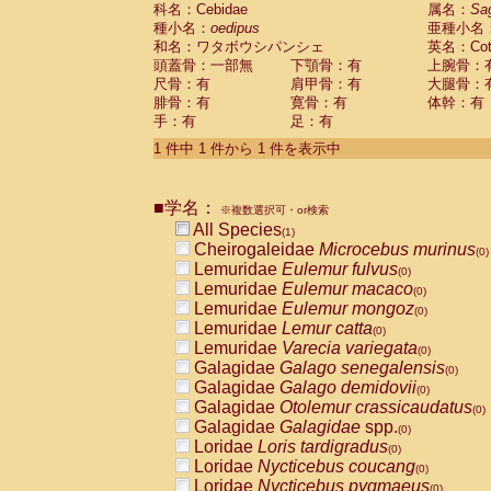
科名：Cebidae
Cebidae
Saguinus midas
属名：
Sa
(0)
種小名：
oedipus
亜種小名
Cebidae
Saguinus mystax
(0)
和名：ワタボウシパンシェ
英名：Cotto
Cebidae
Saguinus nigricollis
(0)
頭蓋骨：一部無
下顎骨：有
上腕骨：
Cebidae
Saguinus oedipus
(1)
尺骨：有
肩甲骨：有
大腿骨：
Cebidae
Saguinus weddelli
(0)
腓骨：有
寛骨：有
体幹：有
Cebidae
Saguinus
spp.
(0)
手：有
足：有
Cebidae
Aotus trivirgatus
(0)
Cebidae
Cebus albifrons
1 件中 1 件から 1 件を表示中
(0)
Cebidae
Cebus apella
(0)
Cebidae
Cebus capucinus
(0)
■学名：
Cebidae
Cebus nigrivittatus
※複数選択可・or検索
(0)
Cebidae
Cebus
spp.
All Species
(0)
(1)
Cebidae
Saimiri boliviensis
Cheirogaleidae
Microcebus murinus
(0)
(0)
Cebidae
Saimiri sciureus
Lemuridae
Eulemur fulvus
(0)
(0)
Atelidae
Alouatta caraya
Lemuridae
Eulemur macaco
(0)
(0)
Atelidae
Alouatta fusca
Lemuridae
Eulemur mongoz
(0)
(0)
Atelidae
Alouatta seniculus
Lemuridae
Lemur catta
(0)
(0)
Atelidae
Alouatta
spp.
Lemuridae
Varecia variegata
(0)
(0)
Atelidae
Ateles belzebuth
Galagidae
Galago senegalensis
(0)
(0)
Atelidae
Ateles geoffroyi
Galagidae
Galago demidovii
(0)
(0)
Atelidae
Ateles paniscus
Galagidae
Otolemur crassicaudatus
(0)
(0)
Atelidae
Ateles
spp.
Galagidae
Galagidae
spp.
(0)
(0)
Atelidae
Lagothrix lagothricha
Loridae
Loris tardigradus
(0)
(0)
Atelidae
Lagothrix lagothricha cana
Loridae
Nycticebus coucang
(0)
(0)
Pitheciidae
Cacajao calvus rubicundu
Loridae
Nycticebus pygmaeus
(0)