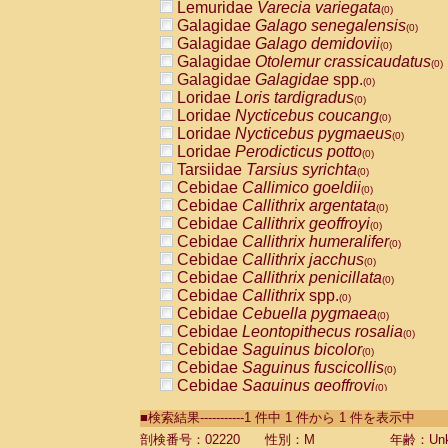
Lemuridae
Varecia variegata
(0)
Galagidae
Galago senegalensis
(0)
Galagidae
Galago demidovii
(0)
Galagidae
Otolemur crassicaudatus
(0)
Galagidae
Galagidae
spp.
(0)
Loridae
Loris tardigradus
(0)
Loridae
Nycticebus coucang
(0)
Loridae
Nycticebus pygmaeus
(0)
Loridae
Perodicticus potto
(0)
Tarsiidae
Tarsius syrichta
(0)
Cebidae
Callimico goeldii
(0)
Cebidae
Callithrix argentata
(0)
Cebidae
Callithrix geoffroyi
(0)
Cebidae
Callithrix humeralifer
(0)
Cebidae
Callithrix jacchus
(0)
Cebidae
Callithrix penicillata
(0)
Cebidae
Callithrix
spp.
(0)
Cebidae
Cebuella pygmaea
(0)
Cebidae
Leontopithecus rosalia
(0)
Cebidae
Saguinus bicolor
(0)
Cebidae
Saguinus fuscicollis
(0)
Cebidae
Saguinus geoffroyi
(0)
Cebidae
Saguinus imperator
(0)
■検索結果-----------1 件中 1 件から 1 件を表示中
Cebidae
Saguinus labiatus
(0)
Cebidae
Saguinus leucopus
剖検番号：02220
性別：M
年齢：Unk
(0)