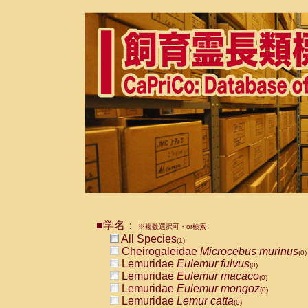
■学名：
※複数選択可・or検索
All Species
(1)
Cheirogaleidae
Microcebus murinus
(0)
Lemuridae
Eulemur fulvus
(0)
Lemuridae
Eulemur macaco
(0)
Lemuridae
Eulemur mongoz
(0)
Lemuridae
Lemur catta
(0)