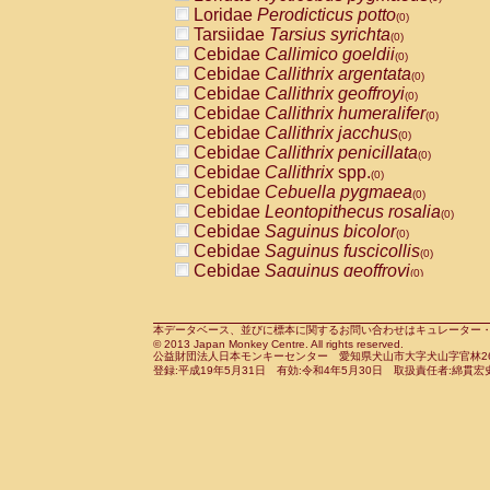
Pitheciidae
Callicebus cupreus
Loridae
Perodicticus potto
(0)
(0)
Pitheciidae
Callicebus donacophilus
Tarsiidae
Tarsius syrichta
(0
(0)
Pitheciidae
Callicebus moloch
Cebidae
Callimico goeldii
(0)
(0)
Pitheciidae
Callicebus torquatus
Cebidae
Callithrix argentata
(0)
(0)
Pitheciidae
Callicebus
spp.
Cebidae
Callithrix geoffroyi
(0)
(0)
Pitheciidae
Chiropotes satanas
Cebidae
Callithrix humeralifer
(0)
(0)
Pitheciidae
Pithecia monachus
Cebidae
Callithrix jacchus
(0)
(0)
Pitheciidae
Pithecia pithecia
Cebidae
Callithrix penicillata
(0)
(0)
Cercopithecidae
Cercocebus agilis
Cebidae
Callithrix
spp.
(0)
(0)
Cercopithecidae
Cercocebus galeritus
Cebidae
Cebuella pygmaea
(0)
Cercopithecidae
Cercocebus torquatu
Cebidae
Leontopithecus rosalia
(0)
Cercopithecidae
Cercocebus torquatus
Cebidae
Saguinus bicolor
(0)
Cercopithecidae
Cercocebus torquatu
Cebidae
Saguinus fuscicollis
(0)
Cercopithecidae
Cercocebus
hybrid
Cebidae
Saguinus geoffroyi
(0)
(0)
Cercopithecidae
Cercocebus
spp.
Cebidae
Saguinus imperator
(0)
(0)
Cercopithecidae
Lophocebus albigen
Cebidae
Saguinus labiatus
(0)
Cercopithecidae
Papio anubis
Cebidae
Saguinus leucopus
本データベース、並びに標本に関するお問い合わせはキュレーター・新宅勇太までお願い
(0)
(0)
© 2013 Japan Monkey Centre. All rights reserved.
Cercopithecidae
Papio cynocephalus
Cebidae
Saguinus midas
(
(0)
公益財団法人日本モンキーセンター 愛知県犬山市大字犬山字官林26番
Cercopithecidae
Papio hamadryas
Cebidae
Saguinus mystax
(0)
登録:平成19年5月31日 有効:令和4年5月30日 取扱責任者:綿貫宏
(0)
Cercopithecidae
Papio papio
Cebidae
Saguinus nigricollis
(0)
(0)
Cercopithecidae
Papio
spp.
Cebidae
Saguinus oedipus
(0)
(1)
Cercopithecidae
Mandrillus leucopha
Cebidae
Saguinus weddelli
(0)
Cercopithecidae
Mandrillus sphinx
Cebidae
Saguinus
spp.
(0)
(0)
Cercopithecidae
Theropithecus gelad
Cebidae
Aotus trivirgatus
(0)
Cercopithecidae
Macaca arctoides
Cebidae
Cebus albifrons
(0)
(0)