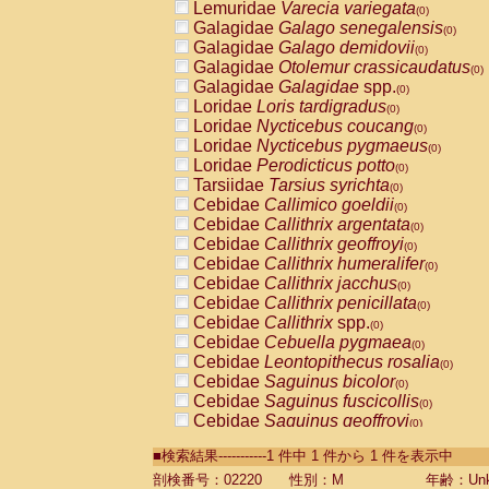
Lemuridae
Varecia variegata
(0)
Galagidae
Galago senegalensis
(0)
Galagidae
Galago demidovii
(0)
Galagidae
Otolemur crassicaudatus
(0)
Galagidae
Galagidae
spp.
(0)
Loridae
Loris tardigradus
(0)
Loridae
Nycticebus coucang
(0)
Loridae
Nycticebus pygmaeus
(0)
Loridae
Perodicticus potto
(0)
Tarsiidae
Tarsius syrichta
(0)
Cebidae
Callimico goeldii
(0)
Cebidae
Callithrix argentata
(0)
Cebidae
Callithrix geoffroyi
(0)
Cebidae
Callithrix humeralifer
(0)
Cebidae
Callithrix jacchus
(0)
Cebidae
Callithrix penicillata
(0)
Cebidae
Callithrix
spp.
(0)
Cebidae
Cebuella pygmaea
(0)
Cebidae
Leontopithecus rosalia
(0)
Cebidae
Saguinus bicolor
(0)
Cebidae
Saguinus fuscicollis
(0)
Cebidae
Saguinus geoffroyi
(0)
Cebidae
Saguinus imperator
(0)
■検索結果-----------1 件中 1 件から 1 件を表示中
Cebidae
Saguinus labiatus
(0)
Cebidae
Saguinus leucopus
剖検番号：02220
性別：M
年齢：Unk
(0)