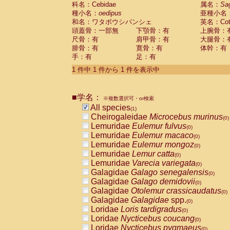
科名：Cebidae
Cebidae
Saguinus midas
属名：
Sa
(0)
種小名：
oedipus
亜種小名
Cebidae
Saguinus mystax
(0)
和名：ワタボウシパンシェ
英名：Cotto
Cebidae
Saguinus nigricollis
(0)
頭蓋骨：一部無
下顎骨：有
上腕骨：
Cebidae
Saguinus oedipus
(1)
尺骨：有
肩甲骨：有
大腿骨：
Cebidae
Saguinus weddelli
(0)
腓骨：有
寛骨：有
体幹：有
Cebidae
Saguinus
spp.
(0)
手：有
足：有
Cebidae
Aotus trivirgatus
(0)
Cebidae
Cebus albifrons
1 件中 1 件から 1 件を表示中
(0)
Cebidae
Cebus apella
(0)
Cebidae
Cebus capucinus
(0)
■学名：
Cebidae
Cebus nigrivittatus
※複数選択可・or検索
(0)
Cebidae
Cebus
spp.
All species
(0)
(1)
Cebidae
Saimiri boliviensis
Cheirogaleidae
Microcebus murinus
(0)
(0)
Cebidae
Saimiri sciureus
Lemuridae
Eulemur fulvus
(0)
(0)
Atelidae
Alouatta caraya
Lemuridae
Eulemur macaco
(0)
(0)
Atelidae
Alouatta fusca
Lemuridae
Eulemur mongoz
(0)
(0)
Atelidae
Alouatta seniculus
Lemuridae
Lemur catta
(0)
(0)
Atelidae
Alouatta
spp.
Lemuridae
Varecia variegata
(0)
(0)
Atelidae
Ateles belzebuth
Galagidae
Galago senegalensis
(0)
(0)
Atelidae
Ateles geoffroyi
Galagidae
Galago demidovii
(0)
(0)
Atelidae
Ateles paniscus
Galagidae
Otolemur crassicaudatus
(0)
(0)
Atelidae
Ateles
spp.
Galagidae
Galagidae
spp.
(0)
(0)
Atelidae
Lagothrix lagothricha
Loridae
Loris tardigradus
(0)
(0)
Atelidae
Lagothrix lagothricha cana
Loridae
Nycticebus coucang
(0)
(0)
Pitheciidae
Cacajao calvus rubicundu
Loridae
Nycticebus pygmaeus
(0)