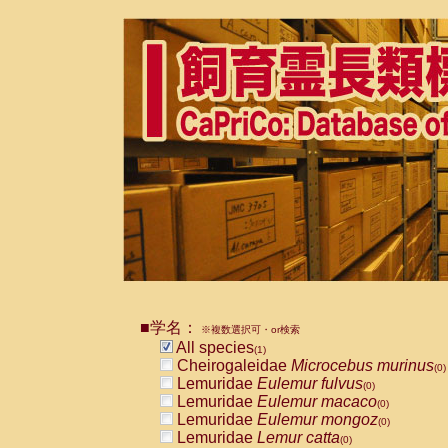
■学名：
※複数選択可・or検索
All species
(1)
Cheirogaleidae
Microcebus murinus
(0)
Lemuridae
Eulemur fulvus
(0)
Lemuridae
Eulemur macaco
(0)
Lemuridae
Eulemur mongoz
(0)
Lemuridae
Lemur catta
(0)