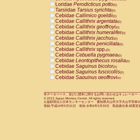
Pitheciidae
Callicebus cupreus
Loridae
Perodicticus potto
(0)
(0)
Pitheciidae
Callicebus donacophilus
Tarsiidae
Tarsius syrichta
(0
(0)
Pitheciidae
Callicebus moloch
Cebidae
Callimico goeldii
(0)
(0)
Pitheciidae
Callicebus torquatus
Cebidae
Callithrix argentata
(0)
(0)
Pitheciidae
Callicebus
spp.
Cebidae
Callithrix geoffroyi
(0)
(0)
Pitheciidae
Chiropotes satanas
Cebidae
Callithrix humeralifer
(0)
(0)
Pitheciidae
Pithecia monachus
Cebidae
Callithrix jacchus
(0)
(0)
Pitheciidae
Pithecia pithecia
Cebidae
Callithrix penicillata
(0)
(0)
Cercopithecidae
Cercocebus agilis
Cebidae
Callithrix
spp.
(0)
(0)
Cercopithecidae
Cercocebus galeritus
Cebidae
Cebuella pygmaea
(0)
Cercopithecidae
Cercocebus torquatu
Cebidae
Leontopithecus rosalia
(0)
Cercopithecidae
Cercocebus torquatus
Cebidae
Saguinus bicolor
(0)
Cercopithecidae
Cercocebus torquatu
Cebidae
Saguinus fuscicollis
(0)
Cercopithecidae
Cercocebus
hybrid
Cebidae
Saguinus geoffroyi
(0)
(0)
Cercopithecidae
Cercocebus
spp.
Cebidae
Saguinus imperator
(0)
(0)
Cercopithecidae
Lophocebus albigen
Cebidae
Saguinus labiatus
(0)
Cercopithecidae
Papio anubis
Cebidae
Saguinus leucopus
本データベース、並びに標本に関するお問い合わせはキュレーター・新宅勇太までお願い
(0)
(0)
© 2013 Japan Monkey Centre. All rights reserved.
Cercopithecidae
Papio cynocephalus
Cebidae
Saguinus midas
(
(0)
公益財団法人日本モンキーセンター 愛知県犬山市大字犬山字官林26番
Cercopithecidae
Papio hamadryas
Cebidae
Saguinus mystax
(0)
登録:平成19年5月31日 有効:令和4年5月30日 取扱責任者:綿貫宏
(0)
Cercopithecidae
Papio papio
Cebidae
Saguinus nigricollis
(0)
(0)
Cercopithecidae
Papio
spp.
Cebidae
Saguinus oedipus
(0)
(1)
Cercopithecidae
Mandrillus leucopha
Cebidae
Saguinus weddelli
(0)
Cercopithecidae
Mandrillus sphinx
Cebidae
Saguinus
spp.
(0)
(0)
Cercopithecidae
Theropithecus gelad
Cebidae
Aotus trivirgatus
(0)
Cercopithecidae
Macaca arctoides
Cebidae
Cebus albifrons
(0)
(0)