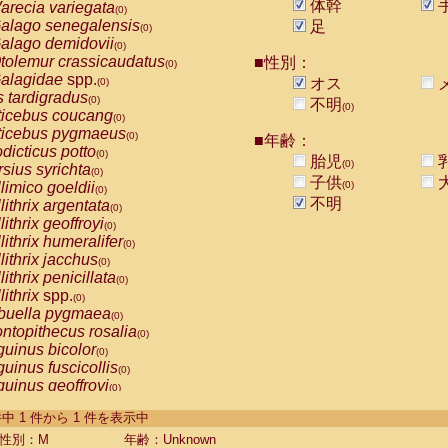
体幹
arecia variegata
(0)
alago senegalensis
足
(0)
alago demidovii
(0)
tolemur crassicaudatus
■性別：
(0)
alagidae
spp.
オス
(0)
s tardigradus
(0)
不明
(0)
ticebus coucang
(0)
ticebus pygmaeus
(0)
■年齢：
dicticus potto
(0)
胎児
(0)
rsius syrichta
(0)
子供
limico goeldii
(0)
(0)
不明
lithrix argentata
(0)
lithrix geoffroyi
(0)
lithrix humeralifer
(0)
lithrix jacchus
(0)
lithrix penicillata
(0)
lithrix
spp.
(0)
buella pygmaea
(0)
ntopithecus rosalia
(0)
uinus bicolor
(0)
uinus fuscicollis
(0)
uinus geoffroyi
(0)
uinus imperator
(0)
-1 件中 1 件から 1 件を表示中
uinus labiatus
(0)
guinus leucopus
性別：M
年齢：Unknown
(0)