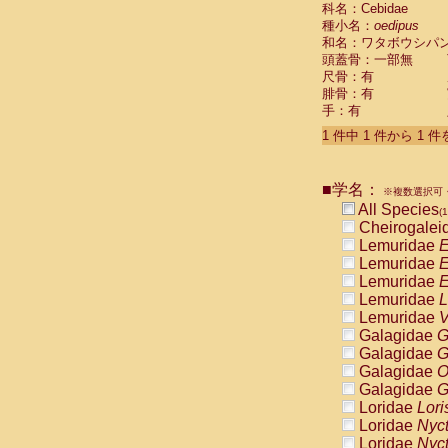
科名：Cebidae
Cebidae
Sa
種小名：
oedipus
Cebidae
Sa
和名：ワタボウシパ
Cebidae
Sag
頭蓋骨：一部無
Cebidae
Sa
尺骨：有
Cebidae
Sag
腓骨：有
Cebidae
Sa
手：有
Cebidae
Aot
Cebidae
Ceb
1 件中 1 件から 1 
Cebidae
Ceb
Cebidae
Ce
■学名：
Cebidae
Ceb
※複数選択可・
Cebidae
Ce
All Species
(1
Cebidae
Sai
Cheirogalei
Cebidae
Sai
Lemuridae
E
Atelidae
Alo
Lemuridae
E
Atelidae
Alo
Lemuridae
E
Atelidae
Alo
Lemuridae
L
Atelidae
Alo
Lemuridae
V
Atelidae
Ate
Galagidae
G
Atelidae
Ate
Galagidae
G
Atelidae
Ate
Galagidae
O
Atelidae
Ate
Galagidae
G
Atelidae
Lag
Loridae
Lori
Atelidae
Lag
Loridae
Nyc
Pitheciidae
Loridae
Nyc