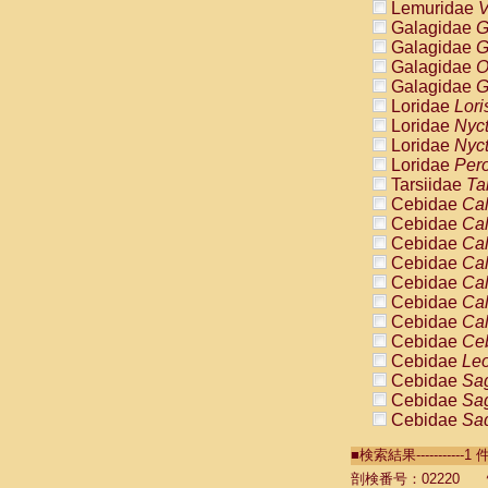
Lemuridae
V
Galagidae
G
Galagidae
G
Galagidae
O
Galagidae
G
Loridae
Lori
Loridae
Nyc
Loridae
Nyc
Loridae
Pero
Tarsiidae
Ta
Cebidae
Cal
Cebidae
Cal
Cebidae
Cal
Cebidae
Cal
Cebidae
Cal
Cebidae
Cal
Cebidae
Cal
Cebidae
Ce
Cebidae
Leo
Cebidae
Sag
Cebidae
Sag
Cebidae
Sag
Cebidae
Sag
■検索結果----------
Cebidae
Sag
Cebidae
Sa
剖検番号：02220