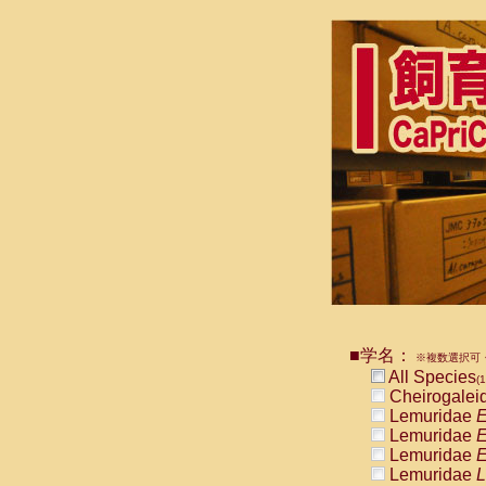
■学名：
※複数選択可・
All Species
(1
Cheirogalei
Lemuridae
E
Lemuridae
E
Lemuridae
E
Lemuridae
L