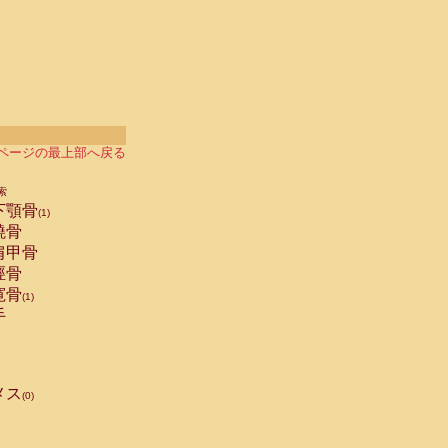
ページの最上部へ戻る
索
下顎骨
(1)
橈骨
肩甲骨
脛骨
寛骨
(1)
手
メス
(0)