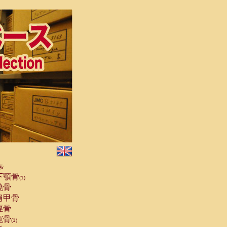
索
下顎骨
(1)
橈骨
肩甲骨
脛骨
寛骨
(1)