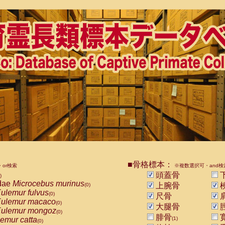
■骨格標本：
or検索
※複数選択可・and検
頭蓋骨
)
dae
Microcebus murinus
上腕骨
(0)
ulemur fulvus
(0)
尺骨
ulemur macaco
(0)
大腿骨
ulemur mongoz
(0)
腓骨
emur catta
(1)
(0)