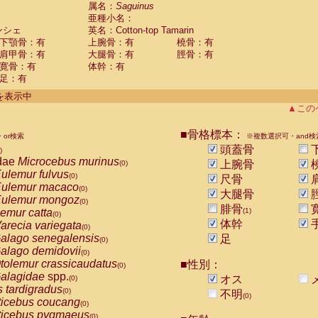
guinus midas
属名：
Saguinus
(0)
亜種小名：
guinus mystax
(0)
ンシェ
英名：Cotton-top Tamarin
uinus nigricollis
(0)
下顎骨：有
上腕骨：有
橈骨：有
guinus oedipus
(1)
肩甲骨：有
大腿骨：有
脛骨：有
uinus weddelli
(0)
寛骨：有
体幹：有
guinus
spp.
(0)
足：有
us trivirgatus
(0)
us albifrons
件を表示中
(0)
us apella
▲この
(0)
bus capucinus
(0)
us nigrivittatus
■骨格標本：
or検索
(0)
※複数選択可・and検
bus
spp.
頭蓋骨
(0)
)
miri boliviensis
dae
Microcebus murinus
(0)
上腕骨
(0)
miri sciureus
ulemur fulvus
(0)
(0)
尺骨
uatta caraya
ulemur macaco
(0)
(0)
大腿骨
uatta fusca
ulemur mongoz
(0)
(0)
腓骨
uatta seniculus
emur catta
(1)
(0)
(0)
uatta
spp.
体幹
arecia variegata
(0)
(0)
les belzebuth
alago senegalensis
足
(0)
(0)
les geoffroyi
alago demidovii
(0)
(0)
les paniscus
tolemur crassicaudatus
■性別：
(0)
(0)
les
spp.
alagidae
spp.
(0)
オス
(0)
othrix lagothricha
s tardigradus
(0)
(0)
不明
(0)
othrix lagothricha cana
ticebus coucang
(0)
(0)
Cacajao calvus rubicundus
ticebus pygmaeus
(0)
(0)