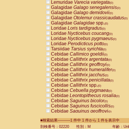
Lemuridae
Varecia variegata
(0)
Galagidae
Galago senegalensis
(0)
Galagidae
Galago demidovii
(0)
Galagidae
Otolemur crassicaudatus
(0)
Galagidae
Galagidae
spp.
(0)
Loridae
Loris tardigradus
(0)
Loridae
Nycticebus coucang
(0)
Loridae
Nycticebus pygmaeus
(0)
Loridae
Perodicticus potto
(0)
Tarsiidae
Tarsius syrichta
(0)
Cebidae
Callimico goeldii
(0)
Cebidae
Callithrix argentata
(0)
Cebidae
Callithrix geoffroyi
(0)
Cebidae
Callithrix humeralifer
(0)
Cebidae
Callithrix jacchus
(0)
Cebidae
Callithrix penicillata
(0)
Cebidae
Callithrix
spp.
(0)
Cebidae
Cebuella pygmaea
(0)
Cebidae
Leontopithecus rosalia
(0)
Cebidae
Saguinus bicolor
(0)
Cebidae
Saguinus fuscicollis
(0)
Cebidae
Saguinus geoffroyi
(0)
Cebidae
Saguinus imperator
(0)
■検索結果-----------1 件中 1 件から 1 件を表示中
Cebidae
Saguinus labiatus
(0)
Cebidae
Saguinus leucopus
剖検番号：02220
性別：M
年齢：Unk
(0)