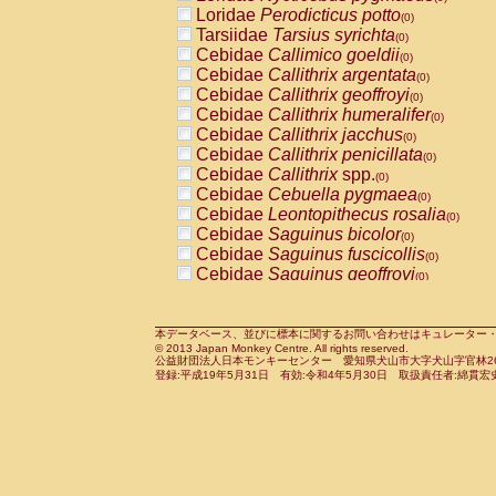
Pitheciidae
Callicebus cupreus
Loridae
Perodicticus potto
(0)
(0)
Pitheciidae
Callicebus donacophilus
Tarsiidae
Tarsius syrichta
(0
(0)
Pitheciidae
Callicebus moloch
Cebidae
Callimico goeldii
(0)
(0)
Pitheciidae
Callicebus torquatus
Cebidae
Callithrix argentata
(0)
(0)
Pitheciidae
Callicebus
spp.
Cebidae
Callithrix geoffroyi
(0)
(0)
Pitheciidae
Chiropotes satanas
Cebidae
Callithrix humeralifer
(0)
(0)
Pitheciidae
Pithecia monachus
Cebidae
Callithrix jacchus
(0)
(0)
Pitheciidae
Pithecia pithecia
Cebidae
Callithrix penicillata
(0)
(0)
Cercopithecidae
Cercocebus agilis
Cebidae
Callithrix
spp.
(0)
(0)
Cercopithecidae
Cercocebus galeritus
Cebidae
Cebuella pygmaea
(0)
Cercopithecidae
Cercocebus torquatu
Cebidae
Leontopithecus rosalia
(0)
Cercopithecidae
Cercocebus torquatus
Cebidae
Saguinus bicolor
(0)
Cercopithecidae
Cercocebus torquatu
Cebidae
Saguinus fuscicollis
(0)
Cercopithecidae
Cercocebus
hybrid
Cebidae
Saguinus geoffroyi
(0)
(0)
Cercopithecidae
Cercocebus
spp.
Cebidae
Saguinus imperator
(0)
(0)
Cercopithecidae
Lophocebus albigen
Cebidae
Saguinus labiatus
(0)
Cercopithecidae
Papio anubis
Cebidae
Saguinus leucopus
本データベース、並びに標本に関するお問い合わせはキュレーター・新宅勇太までお願い
(0)
(0)
© 2013 Japan Monkey Centre. All rights reserved.
Cercopithecidae
Papio cynocephalus
Cebidae
Saguinus midas
(
(0)
公益財団法人日本モンキーセンター 愛知県犬山市大字犬山字官林26番
Cercopithecidae
Papio hamadryas
Cebidae
Saguinus mystax
(0)
登録:平成19年5月31日 有効:令和4年5月30日 取扱責任者:綿貫宏
(0)
Cercopithecidae
Papio papio
Cebidae
Saguinus nigricollis
(0)
(0)
Cercopithecidae
Papio
spp.
Cebidae
Saguinus oedipus
(0)
(1)
Cercopithecidae
Mandrillus leucopha
Cebidae
Saguinus weddelli
(0)
Cercopithecidae
Mandrillus sphinx
Cebidae
Saguinus
spp.
(0)
(0)
Cercopithecidae
Theropithecus gelad
Cebidae
Aotus trivirgatus
(0)
Cercopithecidae
Macaca arctoides
Cebidae
Cebus albifrons
(0)
(0)