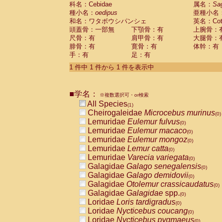
科名：Cebidae
Cebidae
Saguinus midas
属名：
Sa
(0)
種小名：
oedipus
亜種小名
Cebidae
Saguinus mystax
(0)
和名：ワタボウシパンシェ
英名：Cotto
Cebidae
Saguinus nigricollis
(0)
頭蓋骨：一部無
下顎骨：有
上腕骨：
Cebidae
Saguinus oedipus
(1)
尺骨：有
肩甲骨：有
大腿骨：
Cebidae
Saguinus weddelli
(0)
腓骨：有
寛骨：有
体幹：有
Cebidae
Saguinus
spp.
(0)
手：有
足：有
Cebidae
Aotus trivirgatus
(0)
Cebidae
Cebus albifrons
1 件中 1 件から 1 件を表示中
(0)
Cebidae
Cebus apella
(0)
Cebidae
Cebus capucinus
(0)
■学名：
Cebidae
Cebus nigrivittatus
※複数選択可・or検索
(0)
Cebidae
Cebus
spp.
All Species
(0)
(1)
Cebidae
Saimiri boliviensis
Cheirogaleidae
Microcebus murinus
(0)
(0)
Cebidae
Saimiri sciureus
Lemuridae
Eulemur fulvus
(0)
(0)
Atelidae
Alouatta caraya
Lemuridae
Eulemur macaco
(0)
(0)
Atelidae
Alouatta fusca
Lemuridae
Eulemur mongoz
(0)
(0)
Atelidae
Alouatta seniculus
Lemuridae
Lemur catta
(0)
(0)
Atelidae
Alouatta
spp.
Lemuridae
Varecia variegata
(0)
(0)
Atelidae
Ateles belzebuth
Galagidae
Galago senegalensis
(0)
(0)
Atelidae
Ateles geoffroyi
Galagidae
Galago demidovii
(0)
(0)
Atelidae
Ateles paniscus
Galagidae
Otolemur crassicaudatus
(0)
(0)
Atelidae
Ateles
spp.
Galagidae
Galagidae
spp.
(0)
(0)
Atelidae
Lagothrix lagothricha
Loridae
Loris tardigradus
(0)
(0)
Atelidae
Lagothrix lagothricha cana
Loridae
Nycticebus coucang
(0)
(0)
Pitheciidae
Cacajao calvus rubicundu
Loridae
Nycticebus pygmaeus
(0)