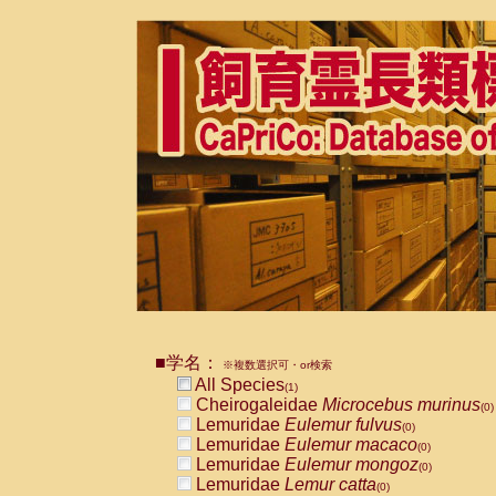
■学名：
※複数選択可・or検索
All Species
(1)
Cheirogaleidae
Microcebus murinus
(0)
Lemuridae
Eulemur fulvus
(0)
Lemuridae
Eulemur macaco
(0)
Lemuridae
Eulemur mongoz
(0)
Lemuridae
Lemur catta
(0)