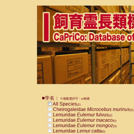
■学名：
※複数選択可・or検索
All Species
(2)
Cheirogaleidae
Microcebus murinus
(0)
Lemuridae
Eulemur fulvus
(0)
Lemuridae
Eulemur macaco
(0)
Lemuridae
Eulemur mongoz
(0)
Lemuridae
Lemur catta
(0)