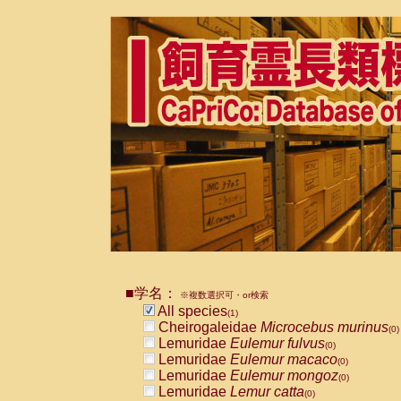
■学名：
※複数選択可・or検索
All species
(1)
Cheirogaleidae
Microcebus murinus
(0)
Lemuridae
Eulemur fulvus
(0)
Lemuridae
Eulemur macaco
(0)
Lemuridae
Eulemur mongoz
(0)
Lemuridae
Lemur catta
(0)