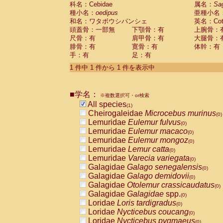
科名：Cebidae
Cebidae
Saguinus midas
属名：
Sa
(0)
種小名：
oedipus
亜種小名
Cebidae
Saguinus mystax
(0)
和名：ワタボウシパンシェ
英名：Cotto
Cebidae
Saguinus nigricollis
(0)
頭蓋骨：一部無
下顎骨：有
上腕骨：
Cebidae
Saguinus oedipus
(1)
尺骨：有
肩甲骨：有
大腿骨：
Cebidae
Saguinus weddelli
(0)
腓骨：有
寛骨：有
体幹：有
Cebidae
Saguinus
spp.
(0)
手：有
足：有
Cebidae
Aotus trivirgatus
(0)
Cebidae
Cebus albifrons
1 件中 1 件から 1 件を表示中
(0)
Cebidae
Cebus apella
(0)
Cebidae
Cebus capucinus
(0)
■学名：
Cebidae
Cebus nigrivittatus
※複数選択可・or検索
(0)
Cebidae
Cebus
spp.
All species
(0)
(1)
Cebidae
Saimiri boliviensis
Cheirogaleidae
Microcebus murinus
(0)
(0)
Cebidae
Saimiri sciureus
Lemuridae
Eulemur fulvus
(0)
(0)
Atelidae
Alouatta caraya
Lemuridae
Eulemur macaco
(0)
(0)
Atelidae
Alouatta fusca
Lemuridae
Eulemur mongoz
(0)
(0)
Atelidae
Alouatta seniculus
Lemuridae
Lemur catta
(0)
(0)
Atelidae
Alouatta
spp.
Lemuridae
Varecia variegata
(0)
(0)
Atelidae
Ateles belzebuth
Galagidae
Galago senegalensis
(0)
(0)
Atelidae
Ateles geoffroyi
Galagidae
Galago demidovii
(0)
(0)
Atelidae
Ateles paniscus
Galagidae
Otolemur crassicaudatus
(0)
(0)
Atelidae
Ateles
spp.
Galagidae
Galagidae
spp.
(0)
(0)
Atelidae
Lagothrix lagothricha
Loridae
Loris tardigradus
(0)
(0)
Atelidae
Lagothrix lagothricha cana
Loridae
Nycticebus coucang
(0)
(0)
Pitheciidae
Cacajao calvus rubicundu
Loridae
Nycticebus pygmaeus
(0)