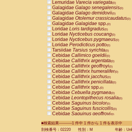
Lemuridae
Varecia variegata
(0)
Galagidae
Galago senegalensis
(0)
Galagidae
Galago demidovii
(0)
Galagidae
Otolemur crassicaudatus
(0)
Galagidae
Galagidae
spp.
(0)
Loridae
Loris tardigradus
(0)
Loridae
Nycticebus coucang
(0)
Loridae
Nycticebus pygmaeus
(0)
Loridae
Perodicticus potto
(0)
Tarsiidae
Tarsius syrichta
(0)
Cebidae
Callimico goeldii
(0)
Cebidae
Callithrix argentata
(0)
Cebidae
Callithrix geoffroyi
(0)
Cebidae
Callithrix humeralifer
(0)
Cebidae
Callithrix jacchus
(0)
Cebidae
Callithrix penicillata
(0)
Cebidae
Callithrix
spp.
(0)
Cebidae
Cebuella pygmaea
(0)
Cebidae
Leontopithecus rosalia
(0)
Cebidae
Saguinus bicolor
(0)
Cebidae
Saguinus fuscicollis
(0)
Cebidae
Saguinus geoffroyi
(0)
Cebidae
Saguinus imperator
(0)
■検索結果-----------1 件中 1 件から 1 件を表示中
Cebidae
Saguinus labiatus
(0)
Cebidae
Saguinus leucopus
剖検番号：02220
性別：M
年齢：Unk
(0)