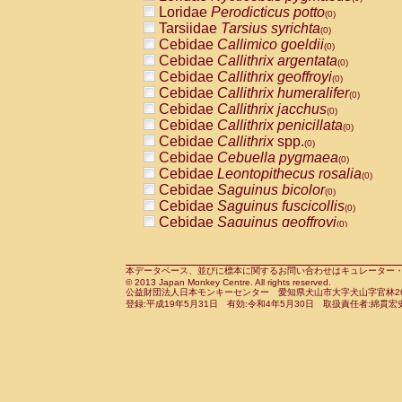
Pitheciidae
Callicebus cupreus
Loridae
Perodicticus potto
(0)
(0)
Pitheciidae
Callicebus donacophilus
Tarsiidae
Tarsius syrichta
(0
(0)
Pitheciidae
Callicebus moloch
Cebidae
Callimico goeldii
(0)
(0)
Pitheciidae
Callicebus torquatus
Cebidae
Callithrix argentata
(0)
(0)
Pitheciidae
Callicebus
spp.
Cebidae
Callithrix geoffroyi
(0)
(0)
Pitheciidae
Chiropotes satanas
Cebidae
Callithrix humeralifer
(0)
(0)
Pitheciidae
Pithecia monachus
Cebidae
Callithrix jacchus
(0)
(0)
Pitheciidae
Pithecia pithecia
Cebidae
Callithrix penicillata
(0)
(0)
Cercopithecidae
Cercocebus agilis
Cebidae
Callithrix
spp.
(0)
(0)
Cercopithecidae
Cercocebus galeritus
Cebidae
Cebuella pygmaea
(0)
Cercopithecidae
Cercocebus torquatu
Cebidae
Leontopithecus rosalia
(0)
Cercopithecidae
Cercocebus torquatus
Cebidae
Saguinus bicolor
(0)
Cercopithecidae
Cercocebus torquatu
Cebidae
Saguinus fuscicollis
(0)
Cercopithecidae
Cercocebus
hybrid
Cebidae
Saguinus geoffroyi
(0)
(0)
Cercopithecidae
Cercocebus
spp.
Cebidae
Saguinus imperator
(0)
(0)
Cercopithecidae
Lophocebus albigen
Cebidae
Saguinus labiatus
(0)
Cercopithecidae
Papio anubis
Cebidae
Saguinus leucopus
本データベース、並びに標本に関するお問い合わせはキュレーター・新宅勇太までお願い
(0)
(0)
© 2013 Japan Monkey Centre. All rights reserved.
Cercopithecidae
Papio cynocephalus
Cebidae
Saguinus midas
(
(0)
公益財団法人日本モンキーセンター 愛知県犬山市大字犬山字官林26番
Cercopithecidae
Papio hamadryas
Cebidae
Saguinus mystax
(0)
登録:平成19年5月31日 有効:令和4年5月30日 取扱責任者:綿貫宏
(0)
Cercopithecidae
Papio papio
Cebidae
Saguinus nigricollis
(0)
(0)
Cercopithecidae
Papio
spp.
Cebidae
Saguinus oedipus
(0)
(1)
Cercopithecidae
Mandrillus leucopha
Cebidae
Saguinus weddelli
(0)
Cercopithecidae
Mandrillus sphinx
Cebidae
Saguinus
spp.
(0)
(0)
Cercopithecidae
Theropithecus gelad
Cebidae
Aotus trivirgatus
(0)
Cercopithecidae
Macaca arctoides
Cebidae
Cebus albifrons
(0)
(0)