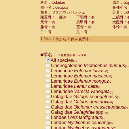
科名：Cebidae
Cebidae
Saguinus midas
属名：
Sa
(0)
種小名：
oedipus
亜種小名
Cebidae
Saguinus mystax
(0)
和名：ワタボウシパンシェ
英名：Cotto
Cebidae
Saguinus nigricollis
(0)
頭蓋骨：一部無
下顎骨：有
上腕骨：
Cebidae
Saguinus oedipus
(1)
尺骨：有
肩甲骨：有
大腿骨：
Cebidae
Saguinus weddelli
(0)
腓骨：有
寛骨：有
体幹：有
Cebidae
Saguinus
spp.
(0)
手：有
足：有
Cebidae
Aotus trivirgatus
(0)
Cebidae
Cebus albifrons
1 件中 1 件から 1 件を表示中
(0)
Cebidae
Cebus apella
(0)
Cebidae
Cebus capucinus
(0)
■学名：
Cebidae
Cebus nigrivittatus
※複数選択可・or検索
(0)
Cebidae
Cebus
spp.
All species
(0)
(1)
Cebidae
Saimiri boliviensis
Cheirogaleidae
Microcebus murinus
(0)
(0)
Cebidae
Saimiri sciureus
Lemuridae
Eulemur fulvus
(0)
(0)
Atelidae
Alouatta caraya
Lemuridae
Eulemur macaco
(0)
(0)
Atelidae
Alouatta fusca
Lemuridae
Eulemur mongoz
(0)
(0)
Atelidae
Alouatta seniculus
Lemuridae
Lemur catta
(0)
(0)
Atelidae
Alouatta
spp.
Lemuridae
Varecia variegata
(0)
(0)
Atelidae
Ateles belzebuth
Galagidae
Galago senegalensis
(0)
(0)
Atelidae
Ateles geoffroyi
Galagidae
Galago demidovii
(0)
(0)
Atelidae
Ateles paniscus
Galagidae
Otolemur crassicaudatus
(0)
(0)
Atelidae
Ateles
spp.
Galagidae
Galagidae
spp.
(0)
(0)
Atelidae
Lagothrix lagothricha
Loridae
Loris tardigradus
(0)
(0)
Atelidae
Lagothrix lagothricha cana
Loridae
Nycticebus coucang
(0)
(0)
Pitheciidae
Cacajao calvus rubicundu
Loridae
Nycticebus pygmaeus
(0)