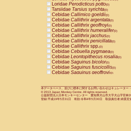
Pitheciidae
Callicebus cupreus
Loridae
Perodicticus potto
(0)
(0)
Pitheciidae
Callicebus donacophilus
Tarsiidae
Tarsius syrichta
(0
(0)
Pitheciidae
Callicebus moloch
Cebidae
Callimico goeldii
(0)
(0)
Pitheciidae
Callicebus torquatus
Cebidae
Callithrix argentata
(0)
(0)
Pitheciidae
Callicebus
spp.
Cebidae
Callithrix geoffroyi
(0)
(0)
Pitheciidae
Chiropotes satanas
Cebidae
Callithrix humeralifer
(0)
(0)
Pitheciidae
Pithecia monachus
Cebidae
Callithrix jacchus
(0)
(0)
Pitheciidae
Pithecia pithecia
Cebidae
Callithrix penicillata
(0)
(0)
Cercopithecidae
Cercocebus agilis
Cebidae
Callithrix
spp.
(0)
(0)
Cercopithecidae
Cercocebus galeritus
Cebidae
Cebuella pygmaea
(0)
Cercopithecidae
Cercocebus torquatu
Cebidae
Leontopithecus rosalia
(0)
Cercopithecidae
Cercocebus torquatus
Cebidae
Saguinus bicolor
(0)
Cercopithecidae
Cercocebus torquatu
Cebidae
Saguinus fuscicollis
(0)
Cercopithecidae
Cercocebus
hybrid
Cebidae
Saguinus geoffroyi
(0)
(0)
Cercopithecidae
Cercocebus
spp.
Cebidae
Saguinus imperator
(0)
(0)
Cercopithecidae
Lophocebus albigen
Cebidae
Saguinus labiatus
(0)
Cercopithecidae
Papio anubis
Cebidae
Saguinus leucopus
本データベース、並びに標本に関するお問い合わせはキュレーター・新宅勇太までお願い
(0)
(0)
© 2013 Japan Monkey Centre. All rights reserved.
Cercopithecidae
Papio cynocephalus
Cebidae
Saguinus midas
(
(0)
公益財団法人日本モンキーセンター 愛知県犬山市大字犬山字官林26番
Cercopithecidae
Papio hamadryas
Cebidae
Saguinus mystax
(0)
登録:平成19年5月31日 有効:令和4年5月30日 取扱責任者:綿貫宏
(0)
Cercopithecidae
Papio papio
Cebidae
Saguinus nigricollis
(0)
(0)
Cercopithecidae
Papio
spp.
Cebidae
Saguinus oedipus
(0)
(1)
Cercopithecidae
Mandrillus leucopha
Cebidae
Saguinus weddelli
(0)
Cercopithecidae
Mandrillus sphinx
Cebidae
Saguinus
spp.
(0)
(0)
Cercopithecidae
Theropithecus gelad
Cebidae
Aotus trivirgatus
(0)
Cercopithecidae
Macaca arctoides
Cebidae
Cebus albifrons
(0)
(0)