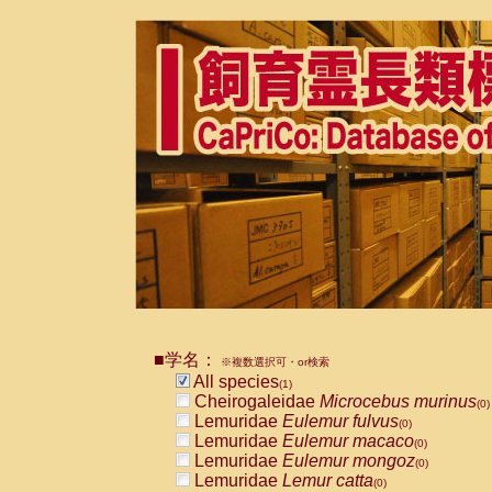
■学名：
※複数選択可・or検索
All species
(1)
Cheirogaleidae
Microcebus murinus
(0)
Lemuridae
Eulemur fulvus
(0)
Lemuridae
Eulemur macaco
(0)
Lemuridae
Eulemur mongoz
(0)
Lemuridae
Lemur catta
(0)