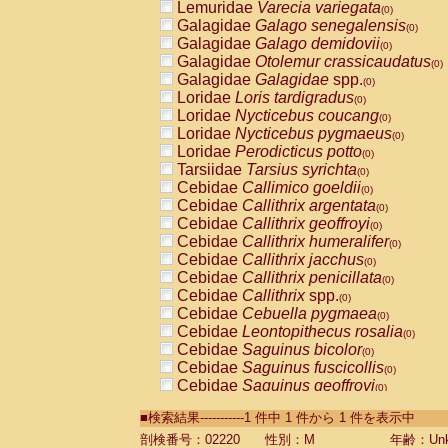
Lemuridae
Varecia variegata
(0)
Galagidae
Galago senegalensis
(0)
Galagidae
Galago demidovii
(0)
Galagidae
Otolemur crassicaudatus
(0)
Galagidae
Galagidae
spp.
(0)
Loridae
Loris tardigradus
(0)
Loridae
Nycticebus coucang
(0)
Loridae
Nycticebus pygmaeus
(0)
Loridae
Perodicticus potto
(0)
Tarsiidae
Tarsius syrichta
(0)
Cebidae
Callimico goeldii
(0)
Cebidae
Callithrix argentata
(0)
Cebidae
Callithrix geoffroyi
(0)
Cebidae
Callithrix humeralifer
(0)
Cebidae
Callithrix jacchus
(0)
Cebidae
Callithrix penicillata
(0)
Cebidae
Callithrix
spp.
(0)
Cebidae
Cebuella pygmaea
(0)
Cebidae
Leontopithecus rosalia
(0)
Cebidae
Saguinus bicolor
(0)
Cebidae
Saguinus fuscicollis
(0)
Cebidae
Saguinus geoffroyi
(0)
Cebidae
Saguinus imperator
(0)
■検索結果-----------1 件中 1 件から 1 件を表示中
Cebidae
Saguinus labiatus
(0)
Cebidae
Saguinus leucopus
剖検番号：02220
性別：M
年齢：Unk
(0)