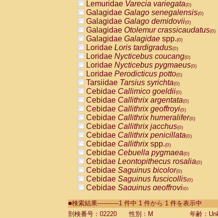
Lemuridae
Varecia variegata
(0)
Galagidae
Galago senegalensis
(0)
Galagidae
Galago demidovii
(0)
Galagidae
Otolemur crassicaudatus
(0)
Galagidae
Galagidae
spp.
(0)
Loridae
Loris tardigradus
(0)
Loridae
Nycticebus coucang
(0)
Loridae
Nycticebus pygmaeus
(0)
Loridae
Perodicticus potto
(0)
Tarsiidae
Tarsius syrichta
(0)
Cebidae
Callimico goeldii
(0)
Cebidae
Callithrix argentata
(0)
Cebidae
Callithrix geoffroyi
(0)
Cebidae
Callithrix humeralifer
(0)
Cebidae
Callithrix jacchus
(0)
Cebidae
Callithrix penicillata
(0)
Cebidae
Callithrix
spp.
(0)
Cebidae
Cebuella pygmaea
(0)
Cebidae
Leontopithecus rosalia
(0)
Cebidae
Saguinus bicolor
(0)
Cebidae
Saguinus fuscicollis
(0)
Cebidae
Saguinus geoffroyi
(0)
Cebidae
Saguinus imperator
(0)
■検索結果-----------1 件中 1 件から 1 件を表示中
Cebidae
Saguinus labiatus
(0)
Cebidae
Saguinus leucopus
剖検番号：02220
性別：M
年齢：Unk
(0)