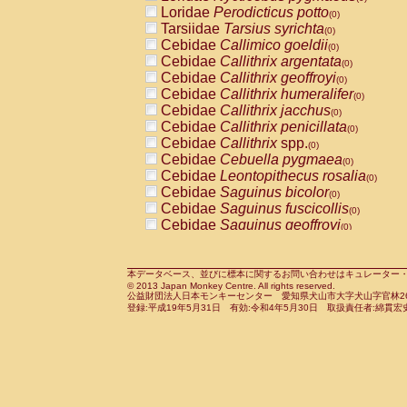
Pitheciidae
Callicebus cupreus
Loridae
Perodicticus potto
(0)
(0)
Pitheciidae
Callicebus donacophilus
Tarsiidae
Tarsius syrichta
(0
(0)
Pitheciidae
Callicebus moloch
Cebidae
Callimico goeldii
(0)
(0)
Pitheciidae
Callicebus torquatus
Cebidae
Callithrix argentata
(0)
(0)
Pitheciidae
Callicebus
spp.
Cebidae
Callithrix geoffroyi
(0)
(0)
Pitheciidae
Chiropotes satanas
Cebidae
Callithrix humeralifer
(0)
(0)
Pitheciidae
Pithecia monachus
Cebidae
Callithrix jacchus
(0)
(0)
Pitheciidae
Pithecia pithecia
Cebidae
Callithrix penicillata
(0)
(0)
Cercopithecidae
Cercocebus agilis
Cebidae
Callithrix
spp.
(0)
(0)
Cercopithecidae
Cercocebus galeritus
Cebidae
Cebuella pygmaea
(0)
Cercopithecidae
Cercocebus torquatu
Cebidae
Leontopithecus rosalia
(0)
Cercopithecidae
Cercocebus torquatus
Cebidae
Saguinus bicolor
(0)
Cercopithecidae
Cercocebus torquatu
Cebidae
Saguinus fuscicollis
(0)
Cercopithecidae
Cercocebus
hybrid
Cebidae
Saguinus geoffroyi
(0)
(0)
Cercopithecidae
Cercocebus
spp.
Cebidae
Saguinus imperator
(0)
(0)
Cercopithecidae
Lophocebus albigen
Cebidae
Saguinus labiatus
(0)
Cercopithecidae
Papio anubis
Cebidae
Saguinus leucopus
本データベース、並びに標本に関するお問い合わせはキュレーター・新宅勇太までお願い
(0)
(0)
© 2013 Japan Monkey Centre. All rights reserved.
Cercopithecidae
Papio cynocephalus
Cebidae
Saguinus midas
(
(0)
公益財団法人日本モンキーセンター 愛知県犬山市大字犬山字官林26番
Cercopithecidae
Papio hamadryas
Cebidae
Saguinus mystax
(0)
登録:平成19年5月31日 有効:令和4年5月30日 取扱責任者:綿貫宏
(0)
Cercopithecidae
Papio papio
Cebidae
Saguinus nigricollis
(0)
(0)
Cercopithecidae
Papio
spp.
Cebidae
Saguinus oedipus
(0)
(1)
Cercopithecidae
Mandrillus leucopha
Cebidae
Saguinus weddelli
(0)
Cercopithecidae
Mandrillus sphinx
Cebidae
Saguinus
spp.
(0)
(0)
Cercopithecidae
Theropithecus gelad
Cebidae
Aotus trivirgatus
(0)
Cercopithecidae
Macaca arctoides
Cebidae
Cebus albifrons
(0)
(0)