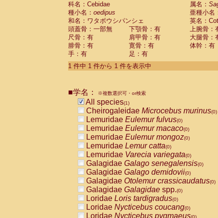
科名：Cebidae
Cebidae
Saguinus midas
属名：
Sa
(0)
種小名：
oedipus
亜種小名
Cebidae
Saguinus mystax
(0)
和名：ワタボウシパンシェ
英名：Cotto
Cebidae
Saguinus nigricollis
(0)
頭蓋骨：一部無
下顎骨：有
上腕骨：
Cebidae
Saguinus oedipus
(1)
尺骨：有
肩甲骨：有
大腿骨：
Cebidae
Saguinus weddelli
(0)
腓骨：有
寛骨：有
体幹：有
Cebidae
Saguinus
spp.
(0)
手：有
足：有
Cebidae
Aotus trivirgatus
(0)
Cebidae
Cebus albifrons
1 件中 1 件から 1 件を表示中
(0)
Cebidae
Cebus apella
(0)
Cebidae
Cebus capucinus
(0)
■学名：
Cebidae
Cebus nigrivittatus
※複数選択可・or検索
(0)
Cebidae
Cebus
spp.
All species
(0)
(1)
Cebidae
Saimiri boliviensis
Cheirogaleidae
Microcebus murinus
(0)
(0)
Cebidae
Saimiri sciureus
Lemuridae
Eulemur fulvus
(0)
(0)
Atelidae
Alouatta caraya
Lemuridae
Eulemur macaco
(0)
(0)
Atelidae
Alouatta fusca
Lemuridae
Eulemur mongoz
(0)
(0)
Atelidae
Alouatta seniculus
Lemuridae
Lemur catta
(0)
(0)
Atelidae
Alouatta
spp.
Lemuridae
Varecia variegata
(0)
(0)
Atelidae
Ateles belzebuth
Galagidae
Galago senegalensis
(0)
(0)
Atelidae
Ateles geoffroyi
Galagidae
Galago demidovii
(0)
(0)
Atelidae
Ateles paniscus
Galagidae
Otolemur crassicaudatus
(0)
(0)
Atelidae
Ateles
spp.
Galagidae
Galagidae
spp.
(0)
(0)
Atelidae
Lagothrix lagothricha
Loridae
Loris tardigradus
(0)
(0)
Atelidae
Lagothrix lagothricha cana
Loridae
Nycticebus coucang
(0)
(0)
Pitheciidae
Cacajao calvus rubicundu
Loridae
Nycticebus pygmaeus
(0)