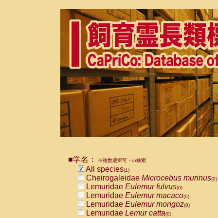
■学名：
※複数選択可・or検索
All species
(1)
Cheirogaleidae
Microcebus murinus
(0)
Lemuridae
Eulemur fulvus
(0)
Lemuridae
Eulemur macaco
(0)
Lemuridae
Eulemur mongoz
(0)
Lemuridae
Lemur catta
(0)