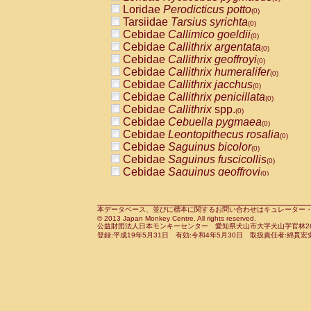
Pitheciidae
Callicebus cupreus
Loridae
Perodicticus potto
(0)
(0)
Pitheciidae
Callicebus donacophilus
Tarsiidae
Tarsius syrichta
(0
(0)
Pitheciidae
Callicebus moloch
Cebidae
Callimico goeldii
(0)
(0)
Pitheciidae
Callicebus torquatus
Cebidae
Callithrix argentata
(0)
(0)
Pitheciidae
Callicebus
spp.
Cebidae
Callithrix geoffroyi
(0)
(0)
Pitheciidae
Chiropotes satanas
Cebidae
Callithrix humeralifer
(0)
(0)
Pitheciidae
Pithecia monachus
Cebidae
Callithrix jacchus
(0)
(0)
Pitheciidae
Pithecia pithecia
Cebidae
Callithrix penicillata
(0)
(0)
Cercopithecidae
Cercocebus agilis
Cebidae
Callithrix
spp.
(0)
(0)
Cercopithecidae
Cercocebus galeritus
Cebidae
Cebuella pygmaea
(0)
Cercopithecidae
Cercocebus torquatu
Cebidae
Leontopithecus rosalia
(0)
Cercopithecidae
Cercocebus torquatus
Cebidae
Saguinus bicolor
(0)
Cercopithecidae
Cercocebus torquatu
Cebidae
Saguinus fuscicollis
(0)
Cercopithecidae
Cercocebus
hybrid
Cebidae
Saguinus geoffroyi
(0)
(0)
Cercopithecidae
Cercocebus
spp.
Cebidae
Saguinus imperator
(0)
(0)
Cercopithecidae
Lophocebus albigen
Cebidae
Saguinus labiatus
(0)
Cercopithecidae
Papio anubis
Cebidae
Saguinus leucopus
本データベース、並びに標本に関するお問い合わせはキュレーター・新宅勇太までお願い
(0)
(0)
© 2013 Japan Monkey Centre. All rights reserved.
Cercopithecidae
Papio cynocephalus
Cebidae
Saguinus midas
(
(0)
公益財団法人日本モンキーセンター 愛知県犬山市大字犬山字官林26番
Cercopithecidae
Papio hamadryas
Cebidae
Saguinus mystax
(0)
登録:平成19年5月31日 有効:令和4年5月30日 取扱責任者:綿貫宏
(0)
Cercopithecidae
Papio papio
Cebidae
Saguinus nigricollis
(0)
(0)
Cercopithecidae
Papio
spp.
Cebidae
Saguinus oedipus
(0)
(1)
Cercopithecidae
Mandrillus leucopha
Cebidae
Saguinus weddelli
(0)
Cercopithecidae
Mandrillus sphinx
Cebidae
Saguinus
spp.
(0)
(0)
Cercopithecidae
Theropithecus gelad
Cebidae
Aotus trivirgatus
(0)
Cercopithecidae
Macaca arctoides
Cebidae
Cebus albifrons
(0)
(0)