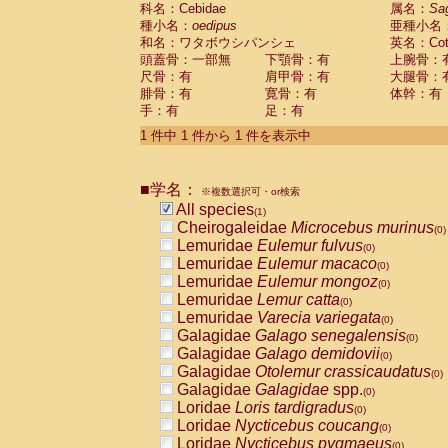
科名：Cebidae
Cebidae
Saguinus midas
属名：
Sa
(0)
種小名：
oedipus
亜種小名
Cebidae
Saguinus mystax
(0)
和名：ワタボウシパンシェ
英名：Cotto
Cebidae
Saguinus nigricollis
(0)
頭蓋骨：一部無
下顎骨：有
上腕骨：
Cebidae
Saguinus oedipus
(1)
尺骨：有
肩甲骨：有
大腿骨：
Cebidae
Saguinus weddelli
(0)
腓骨：有
寛骨：有
体幹：有
Cebidae
Saguinus
spp.
(0)
手：有
足：有
Cebidae
Aotus trivirgatus
(0)
Cebidae
Cebus albifrons
1 件中 1 件から 1 件を表示中
(0)
Cebidae
Cebus apella
(0)
Cebidae
Cebus capucinus
(0)
■学名：
Cebidae
Cebus nigrivittatus
※複数選択可・or検索
(0)
Cebidae
Cebus
spp.
All species
(0)
(1)
Cebidae
Saimiri boliviensis
Cheirogaleidae
Microcebus murinus
(0)
(0)
Cebidae
Saimiri sciureus
Lemuridae
Eulemur fulvus
(0)
(0)
Atelidae
Alouatta caraya
Lemuridae
Eulemur macaco
(0)
(0)
Atelidae
Alouatta fusca
Lemuridae
Eulemur mongoz
(0)
(0)
Atelidae
Alouatta seniculus
Lemuridae
Lemur catta
(0)
(0)
Atelidae
Alouatta
spp.
Lemuridae
Varecia variegata
(0)
(0)
Atelidae
Ateles belzebuth
Galagidae
Galago senegalensis
(0)
(0)
Atelidae
Ateles geoffroyi
Galagidae
Galago demidovii
(0)
(0)
Atelidae
Ateles paniscus
Galagidae
Otolemur crassicaudatus
(0)
(0)
Atelidae
Ateles
spp.
Galagidae
Galagidae
spp.
(0)
(0)
Atelidae
Lagothrix lagothricha
Loridae
Loris tardigradus
(0)
(0)
Atelidae
Lagothrix lagothricha cana
Loridae
Nycticebus coucang
(0)
(0)
Pitheciidae
Cacajao calvus rubicundu
Loridae
Nycticebus pygmaeus
(0)