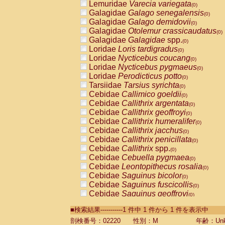
Lemuridae
Varecia variegata
(0)
Galagidae
Galago senegalensis
(0)
Galagidae
Galago demidovii
(0)
Galagidae
Otolemur crassicaudatus
(0)
Galagidae
Galagidae
spp.
(0)
Loridae
Loris tardigradus
(0)
Loridae
Nycticebus coucang
(0)
Loridae
Nycticebus pygmaeus
(0)
Loridae
Perodicticus potto
(0)
Tarsiidae
Tarsius syrichta
(0)
Cebidae
Callimico goeldii
(0)
Cebidae
Callithrix argentata
(0)
Cebidae
Callithrix geoffroyi
(0)
Cebidae
Callithrix humeralifer
(0)
Cebidae
Callithrix jacchus
(0)
Cebidae
Callithrix penicillata
(0)
Cebidae
Callithrix
spp.
(0)
Cebidae
Cebuella pygmaea
(0)
Cebidae
Leontopithecus rosalia
(0)
Cebidae
Saguinus bicolor
(0)
Cebidae
Saguinus fuscicollis
(0)
Cebidae
Saguinus geoffroyi
(0)
Cebidae
Saguinus imperator
(0)
■検索結果-----------1 件中 1 件から 1 件を表示中
Cebidae
Saguinus labiatus
(0)
Cebidae
Saguinus leucopus
剖検番号：02220
性別：M
年齢：Unk
(0)