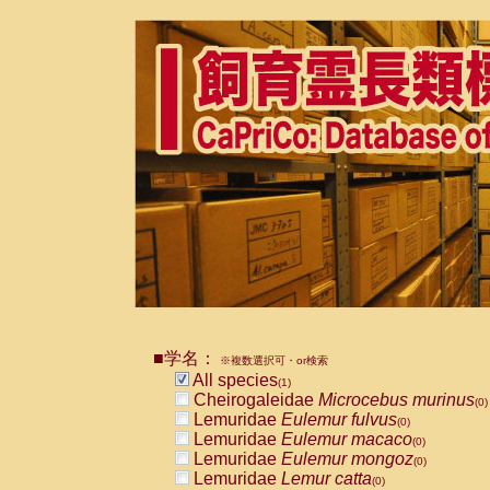
■学名：
※複数選択可・or検索
All species
(1)
Cheirogaleidae
Microcebus murinus
(0)
Lemuridae
Eulemur fulvus
(0)
Lemuridae
Eulemur macaco
(0)
Lemuridae
Eulemur mongoz
(0)
Lemuridae
Lemur catta
(0)