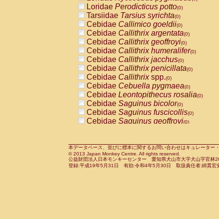
Pitheciidae
Callicebus cupreus
Loridae
Perodicticus potto
(0)
(0)
Pitheciidae
Callicebus donacophilus
Tarsiidae
Tarsius syrichta
(0
(0)
Pitheciidae
Callicebus moloch
Cebidae
Callimico goeldii
(0)
(0)
Pitheciidae
Callicebus torquatus
Cebidae
Callithrix argentata
(0)
(0)
Pitheciidae
Callicebus
spp.
Cebidae
Callithrix geoffroyi
(0)
(0)
Pitheciidae
Chiropotes satanas
Cebidae
Callithrix humeralifer
(0)
(0)
Pitheciidae
Pithecia monachus
Cebidae
Callithrix jacchus
(0)
(0)
Pitheciidae
Pithecia pithecia
Cebidae
Callithrix penicillata
(0)
(0)
Cercopithecidae
Cercocebus agilis
Cebidae
Callithrix
spp.
(0)
(0)
Cercopithecidae
Cercocebus galeritus
Cebidae
Cebuella pygmaea
(0)
Cercopithecidae
Cercocebus torquatu
Cebidae
Leontopithecus rosalia
(0)
Cercopithecidae
Cercocebus torquatus
Cebidae
Saguinus bicolor
(0)
Cercopithecidae
Cercocebus torquatu
Cebidae
Saguinus fuscicollis
(0)
Cercopithecidae
Cercocebus
hybrid
Cebidae
Saguinus geoffroyi
(0)
(0)
Cercopithecidae
Cercocebus
spp.
Cebidae
Saguinus imperator
(0)
(0)
Cercopithecidae
Lophocebus albigen
Cebidae
Saguinus labiatus
(0)
Cercopithecidae
Papio anubis
Cebidae
Saguinus leucopus
本データベース、並びに標本に関するお問い合わせはキュレーター・新宅勇太までお願い
(0)
(0)
© 2013 Japan Monkey Centre. All rights reserved.
Cercopithecidae
Papio cynocephalus
Cebidae
Saguinus midas
(
(0)
公益財団法人日本モンキーセンター 愛知県犬山市大字犬山字官林26番
Cercopithecidae
Papio hamadryas
Cebidae
Saguinus mystax
(0)
登録:平成19年5月31日 有効:令和4年5月30日 取扱責任者:綿貫宏
(0)
Cercopithecidae
Papio papio
Cebidae
Saguinus nigricollis
(0)
(0)
Cercopithecidae
Papio
spp.
Cebidae
Saguinus oedipus
(0)
(1)
Cercopithecidae
Mandrillus leucopha
Cebidae
Saguinus weddelli
(0)
Cercopithecidae
Mandrillus sphinx
Cebidae
Saguinus
spp.
(0)
(0)
Cercopithecidae
Theropithecus gelad
Cebidae
Aotus trivirgatus
(0)
Cercopithecidae
Macaca arctoides
Cebidae
Cebus albifrons
(0)
(0)