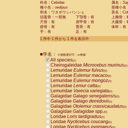
科名：Cebidae
Cebidae
Saguinus midas
属名：
Sa
(0)
種小名：
oedipus
亜種小名
Cebidae
Saguinus mystax
(0)
和名：ワタボウシパンシェ
英名：Cotto
Cebidae
Saguinus nigricollis
(0)
頭蓋骨：一部無
下顎骨：有
上腕骨：
Cebidae
Saguinus oedipus
(1)
尺骨：有
肩甲骨：有
大腿骨：
Cebidae
Saguinus weddelli
(0)
腓骨：有
寛骨：有
体幹：有
Cebidae
Saguinus
spp.
(0)
手：有
足：有
Cebidae
Aotus trivirgatus
(0)
Cebidae
Cebus albifrons
1 件中 1 件から 1 件を表示中
(0)
Cebidae
Cebus apella
(0)
Cebidae
Cebus capucinus
(0)
■学名：
Cebidae
Cebus nigrivittatus
※複数選択可・or検索
(0)
Cebidae
Cebus
spp.
All species
(0)
(1)
Cebidae
Saimiri boliviensis
Cheirogaleidae
Microcebus murinus
(0)
(0)
Cebidae
Saimiri sciureus
Lemuridae
Eulemur fulvus
(0)
(0)
Atelidae
Alouatta caraya
Lemuridae
Eulemur macaco
(0)
(0)
Atelidae
Alouatta fusca
Lemuridae
Eulemur mongoz
(0)
(0)
Atelidae
Alouatta seniculus
Lemuridae
Lemur catta
(0)
(0)
Atelidae
Alouatta
spp.
Lemuridae
Varecia variegata
(0)
(0)
Atelidae
Ateles belzebuth
Galagidae
Galago senegalensis
(0)
(0)
Atelidae
Ateles geoffroyi
Galagidae
Galago demidovii
(0)
(0)
Atelidae
Ateles paniscus
Galagidae
Otolemur crassicaudatus
(0)
(0)
Atelidae
Ateles
spp.
Galagidae
Galagidae
spp.
(0)
(0)
Atelidae
Lagothrix lagothricha
Loridae
Loris tardigradus
(0)
(0)
Atelidae
Lagothrix lagothricha cana
Loridae
Nycticebus coucang
(0)
(0)
Pitheciidae
Cacajao calvus rubicundu
Loridae
Nycticebus pygmaeus
(0)