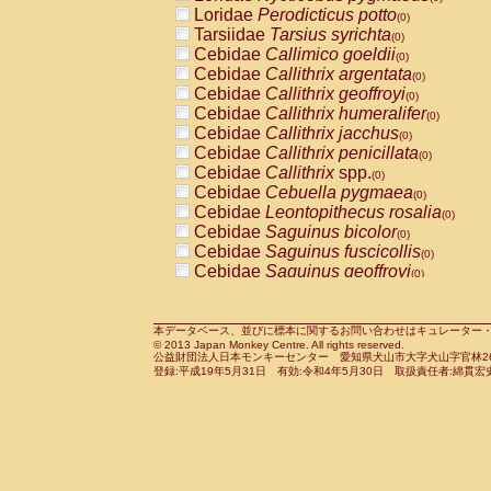
Pitheciidae
Callicebus cupreus
Loridae
Perodicticus potto
(0)
(0)
Pitheciidae
Callicebus donacophilus
Tarsiidae
Tarsius syrichta
(0
(0)
Pitheciidae
Callicebus moloch
Cebidae
Callimico goeldii
(0)
(0)
Pitheciidae
Callicebus torquatus
Cebidae
Callithrix argentata
(0)
(0)
Pitheciidae
Callicebus
spp.
Cebidae
Callithrix geoffroyi
(0)
(0)
Pitheciidae
Chiropotes satanas
Cebidae
Callithrix humeralifer
(0)
(0)
Pitheciidae
Pithecia monachus
Cebidae
Callithrix jacchus
(0)
(0)
Pitheciidae
Pithecia pithecia
Cebidae
Callithrix penicillata
(0)
(0)
Cercopithecidae
Cercocebus agilis
Cebidae
Callithrix
spp.
(0)
(0)
Cercopithecidae
Cercocebus galeritus
Cebidae
Cebuella pygmaea
(0)
Cercopithecidae
Cercocebus torquatu
Cebidae
Leontopithecus rosalia
(0)
Cercopithecidae
Cercocebus torquatus
Cebidae
Saguinus bicolor
(0)
Cercopithecidae
Cercocebus torquatu
Cebidae
Saguinus fuscicollis
(0)
Cercopithecidae
Cercocebus
hybrid
Cebidae
Saguinus geoffroyi
(0)
(0)
Cercopithecidae
Cercocebus
spp.
Cebidae
Saguinus imperator
(0)
(0)
Cercopithecidae
Lophocebus albigen
Cebidae
Saguinus labiatus
(0)
Cercopithecidae
Papio anubis
Cebidae
Saguinus leucopus
本データベース、並びに標本に関するお問い合わせはキュレーター・新宅勇太までお願い
(0)
(0)
© 2013 Japan Monkey Centre. All rights reserved.
Cercopithecidae
Papio cynocephalus
Cebidae
Saguinus midas
(
(0)
公益財団法人日本モンキーセンター 愛知県犬山市大字犬山字官林26番
Cercopithecidae
Papio hamadryas
Cebidae
Saguinus mystax
(0)
登録:平成19年5月31日 有効:令和4年5月30日 取扱責任者:綿貫宏
(0)
Cercopithecidae
Papio papio
Cebidae
Saguinus nigricollis
(0)
(0)
Cercopithecidae
Papio
spp.
Cebidae
Saguinus oedipus
(0)
(1)
Cercopithecidae
Mandrillus leucopha
Cebidae
Saguinus weddelli
(0)
Cercopithecidae
Mandrillus sphinx
Cebidae
Saguinus
spp.
(0)
(0)
Cercopithecidae
Theropithecus gelad
Cebidae
Aotus trivirgatus
(0)
Cercopithecidae
Macaca arctoides
Cebidae
Cebus albifrons
(0)
(0)