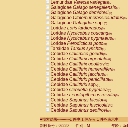
Lemuridae
Varecia variegata
(0)
Galagidae
Galago senegalensis
(0)
Galagidae
Galago demidovii
(0)
Galagidae
Otolemur crassicaudatus
(0)
Galagidae
Galagidae
spp.
(0)
Loridae
Loris tardigradus
(0)
Loridae
Nycticebus coucang
(0)
Loridae
Nycticebus pygmaeus
(0)
Loridae
Perodicticus potto
(0)
Tarsiidae
Tarsius syrichta
(0)
Cebidae
Callimico goeldii
(0)
Cebidae
Callithrix argentata
(0)
Cebidae
Callithrix geoffroyi
(0)
Cebidae
Callithrix humeralifer
(0)
Cebidae
Callithrix jacchus
(0)
Cebidae
Callithrix penicillata
(0)
Cebidae
Callithrix
spp.
(0)
Cebidae
Cebuella pygmaea
(0)
Cebidae
Leontopithecus rosalia
(0)
Cebidae
Saguinus bicolor
(0)
Cebidae
Saguinus fuscicollis
(0)
Cebidae
Saguinus geoffroyi
(0)
Cebidae
Saguinus imperator
(0)
■検索結果-----------1 件中 1 件から 1 件を表示中
Cebidae
Saguinus labiatus
(0)
Cebidae
Saguinus leucopus
剖検番号：02220
性別：M
年齢：Unk
(0)