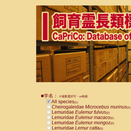
■学名：
※複数選択可・or検索
All species
(1)
Cheirogaleidae
Microcebus murinus
(0)
Lemuridae
Eulemur fulvus
(0)
Lemuridae
Eulemur macaco
(0)
Lemuridae
Eulemur mongoz
(0)
Lemuridae
Lemur catta
(0)