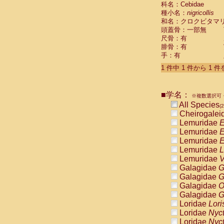
科名：Cebidae
Cebidae
Sa
種小名：
nigricollis
Cebidae
Sa
和名：クロクビタマ
Cebidae
Sag
頭蓋骨：一部無
Cebidae
Sa
尺骨：有
Cebidae
Sag
腓骨：有
Cebidae
Sa
手：有
Cebidae
Aot
Cebidae
Ceb
1 件中 1 件から 1 
Cebidae
Ceb
Cebidae
Ce
■学名：
Cebidae
Ceb
※複数選択可・
Cebidae
Ce
All Species
(2
Cebidae
Sai
Cheirogalei
Cebidae
Sai
Lemuridae
E
Atelidae
Alo
Lemuridae
E
Atelidae
Alo
Lemuridae
E
Atelidae
Alo
Lemuridae
L
Atelidae
Alo
Lemuridae
V
Atelidae
Ate
Galagidae
G
Atelidae
Ate
Galagidae
G
Atelidae
Ate
Galagidae
O
Atelidae
Ate
Galagidae
G
Atelidae
Lag
Loridae
Lori
Atelidae
Lag
Loridae
Nyc
Pitheciidae
Loridae
Nyc