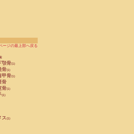
ページの最上部へ戻る
索
下顎骨
(1)
橈骨
(1)
肩甲骨
(1)
脛骨
寛骨
(1)
手
(1)
メス
(1)