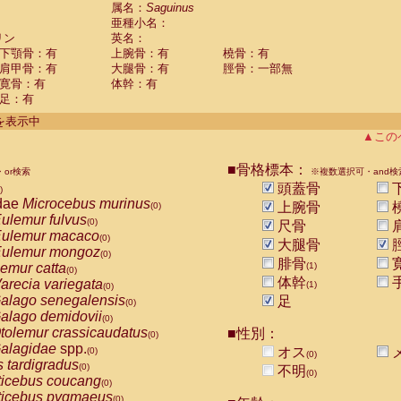
guinus midas
属名：
Saguinus
(0)
亜種小名：
guinus mystax
(0)
リン
英名：
uinus nigricollis
(1)
下顎骨：有
上腕骨：有
橈骨：有
guinus oedipus
(1)
肩甲骨：有
大腿骨：有
脛骨：一部無
uinus weddelli
(0)
寛骨：有
体幹：有
guinus
spp.
(0)
足：有
us trivirgatus
(0)
us albifrons
件を表示中
(0)
us apella
▲この
(0)
bus capucinus
(0)
us nigrivittatus
■骨格標本：
or検索
(0)
※複数選択可・and検
bus
spp.
頭蓋骨
(0)
)
miri boliviensis
dae
Microcebus murinus
(0)
上腕骨
(0)
miri sciureus
ulemur fulvus
(0)
(0)
尺骨
uatta caraya
ulemur macaco
(0)
(0)
大腿骨
uatta fusca
ulemur mongoz
(0)
(0)
腓骨
uatta seniculus
emur catta
(1)
(0)
(0)
uatta
spp.
体幹
arecia variegata
(0)
(1)
(0)
les belzebuth
alago senegalensis
足
(0)
(0)
les geoffroyi
alago demidovii
(0)
(0)
les paniscus
tolemur crassicaudatus
■性別：
(0)
(0)
les
spp.
alagidae
spp.
(0)
オス
(0)
(0)
othrix lagothricha
s tardigradus
(0)
(0)
不明
(0)
othrix lagothricha cana
ticebus coucang
(0)
(0)
Cacajao calvus rubicundus
ticebus pygmaeus
(0)
(0)