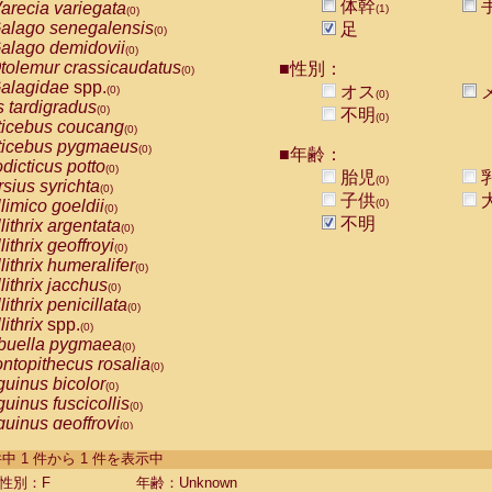
体幹
arecia variegata
(1)
(0)
alago senegalensis
足
(0)
alago demidovii
(0)
tolemur crassicaudatus
■性別：
(0)
alagidae
spp.
オス
(0)
(0)
s tardigradus
(0)
不明
(0)
ticebus coucang
(0)
ticebus pygmaeus
(0)
■年齢：
dicticus potto
(0)
胎児
(0)
rsius syrichta
(0)
子供
limico goeldii
(0)
(0)
不明
lithrix argentata
(0)
lithrix geoffroyi
(0)
lithrix humeralifer
(0)
lithrix jacchus
(0)
lithrix penicillata
(0)
lithrix
spp.
(0)
buella pygmaea
(0)
ntopithecus rosalia
(0)
uinus bicolor
(0)
uinus fuscicollis
(0)
uinus geoffroyi
(0)
uinus imperator
(0)
-1 件中 1 件から 1 件を表示中
uinus labiatus
(0)
guinus leucopus
性別：F
年齢：Unknown
(0)