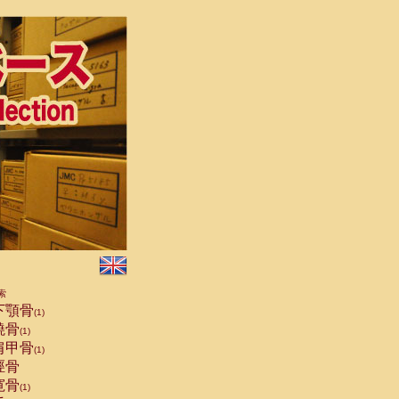
索
下顎骨
(1)
橈骨
(1)
肩甲骨
(1)
脛骨
寛骨
(1)