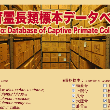
■骨格標本：
or検索
※複数選択可・and検
頭蓋骨
)
dae
Microcebus murinus
上腕骨
(0)
ulemur fulvus
(0)
尺骨
ulemur macaco
(0)
大腿骨
ulemur mongoz
(0)
腓骨
emur catta
(1)
(0)