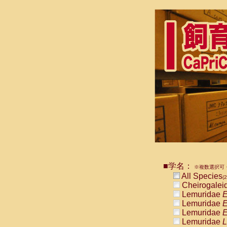
■学名：
※複数選択可・
All Species
(2
Cheirogalei
Lemuridae
E
Lemuridae
E
Lemuridae
E
Lemuridae
L