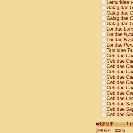
Lemuridae
V
Galagidae
G
Galagidae
G
Galagidae
O
Galagidae
G
Loridae
Lori
Loridae
Nyc
Loridae
Nyc
Loridae
Pero
Tarsiidae
Ta
Cebidae
Cal
Cebidae
Cal
Cebidae
Cal
Cebidae
Cal
Cebidae
Cal
Cebidae
Cal
Cebidae
Cal
Cebidae
Ce
Cebidae
Leo
Cebidae
Sag
Cebidae
Sag
Cebidae
Sag
Cebidae
Sag
■検索結果----------
Cebidae
Sag
Cebidae
Sa
剖検番号：02272