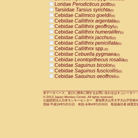
Pitheciidae
Callicebus cupreus
Loridae
Perodicticus potto
(0)
(0)
Pitheciidae
Callicebus donacophilus
Tarsiidae
Tarsius syrichta
(0
(0)
Pitheciidae
Callicebus moloch
Cebidae
Callimico goeldii
(0)
(0)
Pitheciidae
Callicebus torquatus
Cebidae
Callithrix argentata
(0)
(0)
Pitheciidae
Callicebus
spp.
Cebidae
Callithrix geoffroyi
(0)
(0)
Pitheciidae
Chiropotes satanas
Cebidae
Callithrix humeralifer
(0)
(0)
Pitheciidae
Pithecia monachus
Cebidae
Callithrix jacchus
(0)
(0)
Pitheciidae
Pithecia pithecia
Cebidae
Callithrix penicillata
(0)
(0)
Cercopithecidae
Cercocebus agilis
Cebidae
Callithrix
spp.
(0)
(0)
Cercopithecidae
Cercocebus galeritus
Cebidae
Cebuella pygmaea
(0)
Cercopithecidae
Cercocebus torquatu
Cebidae
Leontopithecus rosalia
(0)
Cercopithecidae
Cercocebus torquatus
Cebidae
Saguinus bicolor
(0)
Cercopithecidae
Cercocebus torquatu
Cebidae
Saguinus fuscicollis
(0)
Cercopithecidae
Cercocebus
hybrid
Cebidae
Saguinus geoffroyi
(0)
(0)
Cercopithecidae
Cercocebus
spp.
Cebidae
Saguinus imperator
(0)
(0)
Cercopithecidae
Lophocebus albigen
Cebidae
Saguinus labiatus
(0)
Cercopithecidae
Papio anubis
Cebidae
Saguinus leucopus
本データベース、並びに標本に関するお問い合わせはキュレーター・新宅勇太までお願い
(0)
(0)
© 2013 Japan Monkey Centre. All rights reserved.
Cercopithecidae
Papio cynocephalus
Cebidae
Saguinus midas
(
(0)
公益財団法人日本モンキーセンター 愛知県犬山市大字犬山字官林26番
Cercopithecidae
Papio hamadryas
Cebidae
Saguinus mystax
(0)
登録:平成19年5月31日 有効:令和4年5月30日 取扱責任者:綿貫宏
(0)
Cercopithecidae
Papio papio
Cebidae
Saguinus nigricollis
(0)
(1)
Cercopithecidae
Papio
spp.
Cebidae
Saguinus oedipus
(0)
(1)
Cercopithecidae
Mandrillus leucopha
Cebidae
Saguinus weddelli
(0)
Cercopithecidae
Mandrillus sphinx
Cebidae
Saguinus
spp.
(0)
(0)
Cercopithecidae
Theropithecus gelad
Cebidae
Aotus trivirgatus
(0)
Cercopithecidae
Macaca arctoides
Cebidae
Cebus albifrons
(0)
(0)