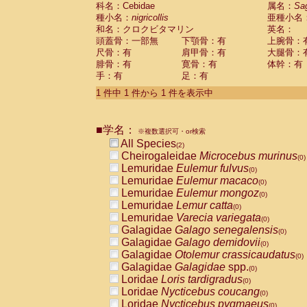
科名：Cebidae
Cebidae
Saguinus midas
属名：
Sa
(0)
種小名：
nigricollis
亜種小名
Cebidae
Saguinus mystax
(0)
和名：クロクビタマリン
英名：
Cebidae
Saguinus nigricollis
(1)
頭蓋骨：一部無
下顎骨：有
上腕骨：
Cebidae
Saguinus oedipus
(1)
尺骨：有
肩甲骨：有
大腿骨：
Cebidae
Saguinus weddelli
(0)
腓骨：有
寛骨：有
体幹：有
Cebidae
Saguinus
spp.
(0)
手：有
足：有
Cebidae
Aotus trivirgatus
(0)
Cebidae
Cebus albifrons
1 件中 1 件から 1 件を表示中
(0)
Cebidae
Cebus apella
(0)
Cebidae
Cebus capucinus
(0)
■学名：
Cebidae
Cebus nigrivittatus
※複数選択可・or検索
(0)
Cebidae
Cebus
spp.
All Species
(0)
(2)
Cebidae
Saimiri boliviensis
Cheirogaleidae
Microcebus murinus
(0)
(0)
Cebidae
Saimiri sciureus
Lemuridae
Eulemur fulvus
(0)
(0)
Atelidae
Alouatta caraya
Lemuridae
Eulemur macaco
(0)
(0)
Atelidae
Alouatta fusca
Lemuridae
Eulemur mongoz
(0)
(0)
Atelidae
Alouatta seniculus
Lemuridae
Lemur catta
(0)
(0)
Atelidae
Alouatta
spp.
Lemuridae
Varecia variegata
(0)
(0)
Atelidae
Ateles belzebuth
Galagidae
Galago senegalensis
(0)
(0)
Atelidae
Ateles geoffroyi
Galagidae
Galago demidovii
(0)
(0)
Atelidae
Ateles paniscus
Galagidae
Otolemur crassicaudatus
(0)
(0)
Atelidae
Ateles
spp.
Galagidae
Galagidae
spp.
(0)
(0)
Atelidae
Lagothrix lagothricha
Loridae
Loris tardigradus
(0)
(0)
Atelidae
Lagothrix lagothricha cana
Loridae
Nycticebus coucang
(0)
(0)
Pitheciidae
Cacajao calvus rubicundu
Loridae
Nycticebus pygmaeus
(0)