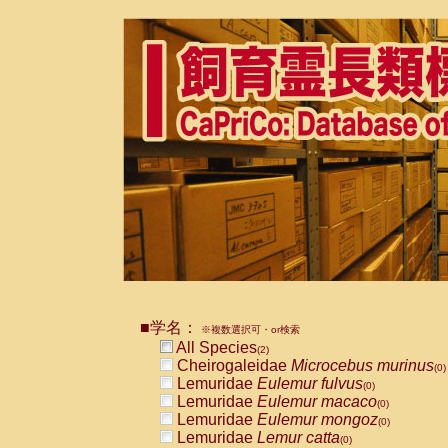
■学名：
※複数選択可・or検索
All Species
(2)
Cheirogaleidae
Microcebus murinus
(0)
Lemuridae
Eulemur fulvus
(0)
Lemuridae
Eulemur macaco
(0)
Lemuridae
Eulemur mongoz
(0)
Lemuridae
Lemur catta
(0)