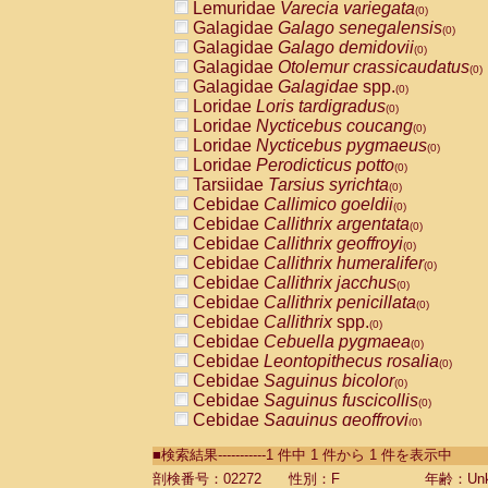
Lemuridae
Varecia variegata
(0)
Galagidae
Galago senegalensis
(0)
Galagidae
Galago demidovii
(0)
Galagidae
Otolemur crassicaudatus
(0)
Galagidae
Galagidae
spp.
(0)
Loridae
Loris tardigradus
(0)
Loridae
Nycticebus coucang
(0)
Loridae
Nycticebus pygmaeus
(0)
Loridae
Perodicticus potto
(0)
Tarsiidae
Tarsius syrichta
(0)
Cebidae
Callimico goeldii
(0)
Cebidae
Callithrix argentata
(0)
Cebidae
Callithrix geoffroyi
(0)
Cebidae
Callithrix humeralifer
(0)
Cebidae
Callithrix jacchus
(0)
Cebidae
Callithrix penicillata
(0)
Cebidae
Callithrix
spp.
(0)
Cebidae
Cebuella pygmaea
(0)
Cebidae
Leontopithecus rosalia
(0)
Cebidae
Saguinus bicolor
(0)
Cebidae
Saguinus fuscicollis
(0)
Cebidae
Saguinus geoffroyi
(0)
Cebidae
Saguinus imperator
(0)
■検索結果-----------1 件中 1 件から 1 件を表示中
Cebidae
Saguinus labiatus
(0)
Cebidae
Saguinus leucopus
剖検番号：02272
性別：F
年齢：Unk
(0)