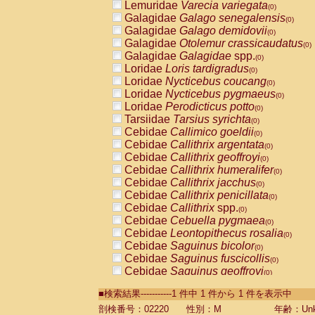
Lemuridae
Varecia variegata
(0)
Galagidae
Galago senegalensis
(0)
Galagidae
Galago demidovii
(0)
Galagidae
Otolemur crassicaudatus
(0)
Galagidae
Galagidae
spp.
(0)
Loridae
Loris tardigradus
(0)
Loridae
Nycticebus coucang
(0)
Loridae
Nycticebus pygmaeus
(0)
Loridae
Perodicticus potto
(0)
Tarsiidae
Tarsius syrichta
(0)
Cebidae
Callimico goeldii
(0)
Cebidae
Callithrix argentata
(0)
Cebidae
Callithrix geoffroyi
(0)
Cebidae
Callithrix humeralifer
(0)
Cebidae
Callithrix jacchus
(0)
Cebidae
Callithrix penicillata
(0)
Cebidae
Callithrix
spp.
(0)
Cebidae
Cebuella pygmaea
(0)
Cebidae
Leontopithecus rosalia
(0)
Cebidae
Saguinus bicolor
(0)
Cebidae
Saguinus fuscicollis
(0)
Cebidae
Saguinus geoffroyi
(0)
Cebidae
Saguinus imperator
(0)
■検索結果-----------1 件中 1 件から 1 件を表示中
Cebidae
Saguinus labiatus
(0)
Cebidae
Saguinus leucopus
剖検番号：02220
性別：M
年齢：Unk
(0)