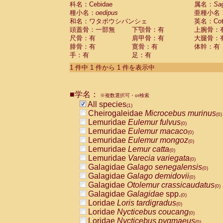
科名：Cebidae
Cebidae
Saguinus midas
属名：
Sa
(0)
種小名：
oedipus
亜種小名
Cebidae
Saguinus mystax
(0)
和名：ワタボウシパンシェ
英名：Cotto
Cebidae
Saguinus nigricollis
(0)
頭蓋骨：一部無
下顎骨：有
上腕骨：
Cebidae
Saguinus oedipus
(1)
尺骨：有
肩甲骨：有
大腿骨：
Cebidae
Saguinus weddelli
(0)
腓骨：有
寛骨：有
体幹：有
Cebidae
Saguinus
spp.
(0)
手：有
足：有
Cebidae
Aotus trivirgatus
(0)
Cebidae
Cebus albifrons
1 件中 1 件から 1 件を表示中
(0)
Cebidae
Cebus apella
(0)
Cebidae
Cebus capucinus
(0)
■学名：
Cebidae
Cebus nigrivittatus
※複数選択可・or検索
(0)
Cebidae
Cebus
spp.
All species
(0)
(1)
Cebidae
Saimiri boliviensis
Cheirogaleidae
Microcebus murinus
(0)
(0)
Cebidae
Saimiri sciureus
Lemuridae
Eulemur fulvus
(0)
(0)
Atelidae
Alouatta caraya
Lemuridae
Eulemur macaco
(0)
(0)
Atelidae
Alouatta fusca
Lemuridae
Eulemur mongoz
(0)
(0)
Atelidae
Alouatta seniculus
Lemuridae
Lemur catta
(0)
(0)
Atelidae
Alouatta
spp.
Lemuridae
Varecia variegata
(0)
(0)
Atelidae
Ateles belzebuth
Galagidae
Galago senegalensis
(0)
(0)
Atelidae
Ateles geoffroyi
Galagidae
Galago demidovii
(0)
(0)
Atelidae
Ateles paniscus
Galagidae
Otolemur crassicaudatus
(0)
(0)
Atelidae
Ateles
spp.
Galagidae
Galagidae
spp.
(0)
(0)
Atelidae
Lagothrix lagothricha
Loridae
Loris tardigradus
(0)
(0)
Atelidae
Lagothrix lagothricha cana
Loridae
Nycticebus coucang
(0)
(0)
Pitheciidae
Cacajao calvus rubicundu
Loridae
Nycticebus pygmaeus
(0)