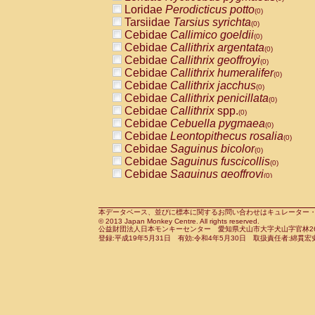
Pitheciidae
Callicebus cupreus
Loridae
Perodicticus potto
(0)
(0)
Pitheciidae
Callicebus donacophilus
Tarsiidae
Tarsius syrichta
(0
(0)
Pitheciidae
Callicebus moloch
Cebidae
Callimico goeldii
(0)
(0)
Pitheciidae
Callicebus torquatus
Cebidae
Callithrix argentata
(0)
(0)
Pitheciidae
Callicebus
spp.
Cebidae
Callithrix geoffroyi
(0)
(0)
Pitheciidae
Chiropotes satanas
Cebidae
Callithrix humeralifer
(0)
(0)
Pitheciidae
Pithecia monachus
Cebidae
Callithrix jacchus
(0)
(0)
Pitheciidae
Pithecia pithecia
Cebidae
Callithrix penicillata
(0)
(0)
Cercopithecidae
Cercocebus agilis
Cebidae
Callithrix
spp.
(0)
(0)
Cercopithecidae
Cercocebus galeritus
Cebidae
Cebuella pygmaea
(0)
Cercopithecidae
Cercocebus torquatu
Cebidae
Leontopithecus rosalia
(0)
Cercopithecidae
Cercocebus torquatus
Cebidae
Saguinus bicolor
(0)
Cercopithecidae
Cercocebus torquatu
Cebidae
Saguinus fuscicollis
(0)
Cercopithecidae
Cercocebus
hybrid
Cebidae
Saguinus geoffroyi
(0)
(0)
Cercopithecidae
Cercocebus
spp.
Cebidae
Saguinus imperator
(0)
(0)
Cercopithecidae
Lophocebus albigen
Cebidae
Saguinus labiatus
(0)
Cercopithecidae
Papio anubis
Cebidae
Saguinus leucopus
本データベース、並びに標本に関するお問い合わせはキュレーター・新宅勇太までお願い
(0)
(0)
© 2013 Japan Monkey Centre. All rights reserved.
Cercopithecidae
Papio cynocephalus
Cebidae
Saguinus midas
(
(0)
公益財団法人日本モンキーセンター 愛知県犬山市大字犬山字官林26番
Cercopithecidae
Papio hamadryas
Cebidae
Saguinus mystax
(0)
登録:平成19年5月31日 有効:令和4年5月30日 取扱責任者:綿貫宏
(0)
Cercopithecidae
Papio papio
Cebidae
Saguinus nigricollis
(0)
(0)
Cercopithecidae
Papio
spp.
Cebidae
Saguinus oedipus
(0)
(1)
Cercopithecidae
Mandrillus leucopha
Cebidae
Saguinus weddelli
(0)
Cercopithecidae
Mandrillus sphinx
Cebidae
Saguinus
spp.
(0)
(0)
Cercopithecidae
Theropithecus gelad
Cebidae
Aotus trivirgatus
(0)
Cercopithecidae
Macaca arctoides
Cebidae
Cebus albifrons
(0)
(0)