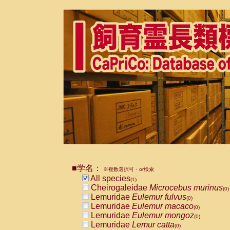
■学名：
※複数選択可・or検索
All species
(1)
Cheirogaleidae
Microcebus murinus
(0)
Lemuridae
Eulemur fulvus
(0)
Lemuridae
Eulemur macaco
(0)
Lemuridae
Eulemur mongoz
(0)
Lemuridae
Lemur catta
(0)