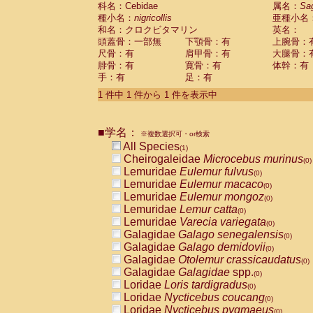
科名：Cebidae
Cebidae
Saguinus midas
属名：
Sa
(0)
種小名：
nigricollis
亜種小名
Cebidae
Saguinus mystax
(0)
和名：クロクビタマリン
英名：
Cebidae
Saguinus nigricollis
(1)
頭蓋骨：一部無
下顎骨：有
上腕骨：
Cebidae
Saguinus oedipus
(0)
尺骨：有
肩甲骨：有
大腿骨：
Cebidae
Saguinus weddelli
(0)
腓骨：有
寛骨：有
体幹：有
Cebidae
Saguinus
spp.
(0)
手：有
足：有
Cebidae
Aotus trivirgatus
(0)
Cebidae
Cebus albifrons
1 件中 1 件から 1 件を表示中
(0)
Cebidae
Cebus apella
(0)
Cebidae
Cebus capucinus
(0)
■学名：
Cebidae
Cebus nigrivittatus
※複数選択可・or検索
(0)
Cebidae
Cebus
spp.
All Species
(0)
(1)
Cebidae
Saimiri boliviensis
Cheirogaleidae
Microcebus murinus
(0)
(0)
Cebidae
Saimiri sciureus
Lemuridae
Eulemur fulvus
(0)
(0)
Atelidae
Alouatta caraya
Lemuridae
Eulemur macaco
(0)
(0)
Atelidae
Alouatta fusca
Lemuridae
Eulemur mongoz
(0)
(0)
Atelidae
Alouatta seniculus
Lemuridae
Lemur catta
(0)
(0)
Atelidae
Alouatta
spp.
Lemuridae
Varecia variegata
(0)
(0)
Atelidae
Ateles belzebuth
Galagidae
Galago senegalensis
(0)
(0)
Atelidae
Ateles geoffroyi
Galagidae
Galago demidovii
(0)
(0)
Atelidae
Ateles paniscus
Galagidae
Otolemur crassicaudatus
(0)
(0)
Atelidae
Ateles
spp.
Galagidae
Galagidae
spp.
(0)
(0)
Atelidae
Lagothrix lagothricha
Loridae
Loris tardigradus
(0)
(0)
Atelidae
Lagothrix lagothricha cana
Loridae
Nycticebus coucang
(0)
(0)
Pitheciidae
Cacajao calvus rubicundu
Loridae
Nycticebus pygmaeus
(0)