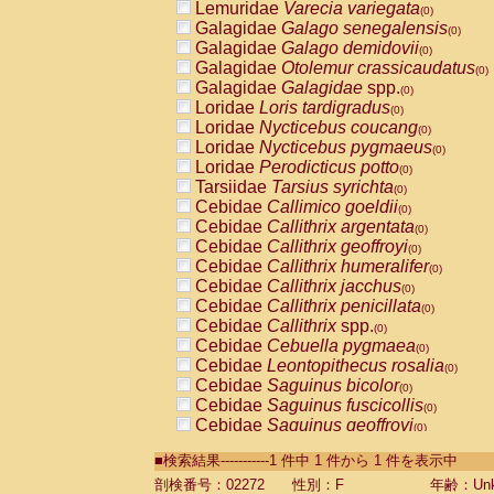
Lemuridae
Varecia variegata
(0)
Galagidae
Galago senegalensis
(0)
Galagidae
Galago demidovii
(0)
Galagidae
Otolemur crassicaudatus
(0)
Galagidae
Galagidae
spp.
(0)
Loridae
Loris tardigradus
(0)
Loridae
Nycticebus coucang
(0)
Loridae
Nycticebus pygmaeus
(0)
Loridae
Perodicticus potto
(0)
Tarsiidae
Tarsius syrichta
(0)
Cebidae
Callimico goeldii
(0)
Cebidae
Callithrix argentata
(0)
Cebidae
Callithrix geoffroyi
(0)
Cebidae
Callithrix humeralifer
(0)
Cebidae
Callithrix jacchus
(0)
Cebidae
Callithrix penicillata
(0)
Cebidae
Callithrix
spp.
(0)
Cebidae
Cebuella pygmaea
(0)
Cebidae
Leontopithecus rosalia
(0)
Cebidae
Saguinus bicolor
(0)
Cebidae
Saguinus fuscicollis
(0)
Cebidae
Saguinus geoffroyi
(0)
Cebidae
Saguinus imperator
(0)
■検索結果-----------1 件中 1 件から 1 件を表示中
Cebidae
Saguinus labiatus
(0)
Cebidae
Saguinus leucopus
剖検番号：02272
性別：F
年齢：Unk
(0)