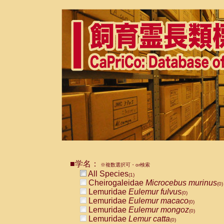
■学名：
※複数選択可・or検索
All Species
(1)
Cheirogaleidae
Microcebus murinus
(0)
Lemuridae
Eulemur fulvus
(0)
Lemuridae
Eulemur macaco
(0)
Lemuridae
Eulemur mongoz
(0)
Lemuridae
Lemur catta
(0)