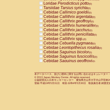
Pitheciidae
Callicebus cupreus
Loridae
Perodicticus potto
(0)
(0)
Pitheciidae
Callicebus donacophilus
Tarsiidae
Tarsius syrichta
(0
(0)
Pitheciidae
Callicebus moloch
Cebidae
Callimico goeldii
(0)
(0)
Pitheciidae
Callicebus torquatus
Cebidae
Callithrix argentata
(0)
(0)
Pitheciidae
Callicebus
spp.
Cebidae
Callithrix geoffroyi
(0)
(0)
Pitheciidae
Chiropotes satanas
Cebidae
Callithrix humeralifer
(0)
(0)
Pitheciidae
Pithecia monachus
Cebidae
Callithrix jacchus
(0)
(0)
Pitheciidae
Pithecia pithecia
Cebidae
Callithrix penicillata
(0)
(0)
Cercopithecidae
Cercocebus agilis
Cebidae
Callithrix
spp.
(0)
(0)
Cercopithecidae
Cercocebus galeritus
Cebidae
Cebuella pygmaea
(0)
Cercopithecidae
Cercocebus torquatu
Cebidae
Leontopithecus rosalia
(0)
Cercopithecidae
Cercocebus torquatus
Cebidae
Saguinus bicolor
(0)
Cercopithecidae
Cercocebus torquatu
Cebidae
Saguinus fuscicollis
(0)
Cercopithecidae
Cercocebus
hybrid
Cebidae
Saguinus geoffroyi
(0)
(0)
Cercopithecidae
Cercocebus
spp.
Cebidae
Saguinus imperator
(0)
(0)
Cercopithecidae
Lophocebus albigen
Cebidae
Saguinus labiatus
(0)
Cercopithecidae
Papio anubis
Cebidae
Saguinus leucopus
本データベース、並びに標本に関するお問い合わせはキュレーター・新宅勇太までお願い
(0)
(0)
© 2013 Japan Monkey Centre. All rights reserved.
Cercopithecidae
Papio cynocephalus
Cebidae
Saguinus midas
(
(0)
公益財団法人日本モンキーセンター 愛知県犬山市大字犬山字官林26番
Cercopithecidae
Papio hamadryas
Cebidae
Saguinus mystax
(0)
登録:平成19年5月31日 有効:令和4年5月30日 取扱責任者:綿貫宏
(0)
Cercopithecidae
Papio papio
Cebidae
Saguinus nigricollis
(0)
(1)
Cercopithecidae
Papio
spp.
Cebidae
Saguinus oedipus
(0)
(0)
Cercopithecidae
Mandrillus leucopha
Cebidae
Saguinus weddelli
(0)
Cercopithecidae
Mandrillus sphinx
Cebidae
Saguinus
spp.
(0)
(0)
Cercopithecidae
Theropithecus gelad
Cebidae
Aotus trivirgatus
(0)
Cercopithecidae
Macaca arctoides
Cebidae
Cebus albifrons
(0)
(0)