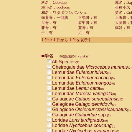
科名：Cebidae
Cebidae
Saguinus midas
属名：
Sa
(0)
種小名：
oedipus
亜種小名
Cebidae
Saguinus mystax
(0)
和名：ワタボウシパンシェ
英名：Cotto
Cebidae
Saguinus nigricollis
(1)
頭蓋骨：一部無
下顎骨：有
上腕骨：
Cebidae
Saguinus oedipus
(1)
尺骨：有
肩甲骨：有
大腿骨：
Cebidae
Saguinus weddelli
(0)
腓骨：有
寛骨：有
体幹：有
Cebidae
Saguinus
spp.
(0)
手：有
足：有
Cebidae
Aotus trivirgatus
(0)
Cebidae
Cebus albifrons
1 件中 1 件から 1 件を表示中
(0)
Cebidae
Cebus apella
(0)
Cebidae
Cebus capucinus
(0)
■学名：
Cebidae
Cebus nigrivittatus
※複数選択可・or検索
(0)
Cebidae
Cebus
spp.
All Species
(0)
(2)
Cebidae
Saimiri boliviensis
Cheirogaleidae
Microcebus murinus
(0)
(0)
Cebidae
Saimiri sciureus
Lemuridae
Eulemur fulvus
(0)
(0)
Atelidae
Alouatta caraya
Lemuridae
Eulemur macaco
(0)
(0)
Atelidae
Alouatta fusca
Lemuridae
Eulemur mongoz
(0)
(0)
Atelidae
Alouatta seniculus
Lemuridae
Lemur catta
(0)
(0)
Atelidae
Alouatta
spp.
Lemuridae
Varecia variegata
(0)
(0)
Atelidae
Ateles belzebuth
Galagidae
Galago senegalensis
(0)
(0)
Atelidae
Ateles geoffroyi
Galagidae
Galago demidovii
(0)
(0)
Atelidae
Ateles paniscus
Galagidae
Otolemur crassicaudatus
(0)
(0)
Atelidae
Ateles
spp.
Galagidae
Galagidae
spp.
(0)
(0)
Atelidae
Lagothrix lagothricha
Loridae
Loris tardigradus
(0)
(0)
Atelidae
Lagothrix lagothricha cana
Loridae
Nycticebus coucang
(0)
(0)
Pitheciidae
Cacajao calvus rubicundu
Loridae
Nycticebus pygmaeus
(0)