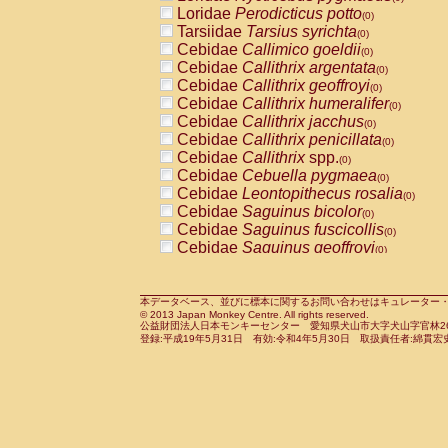
Pitheciidae
Callicebus cupreus
Loridae
Perodicticus potto
(0)
(0)
Pitheciidae
Callicebus donacophilus
Tarsiidae
Tarsius syrichta
(0
(0)
Pitheciidae
Callicebus moloch
Cebidae
Callimico goeldii
(0)
(0)
Pitheciidae
Callicebus torquatus
Cebidae
Callithrix argentata
(0)
(0)
Pitheciidae
Callicebus
spp.
Cebidae
Callithrix geoffroyi
(0)
(0)
Pitheciidae
Chiropotes satanas
Cebidae
Callithrix humeralifer
(0)
(0)
Pitheciidae
Pithecia monachus
Cebidae
Callithrix jacchus
(0)
(0)
Pitheciidae
Pithecia pithecia
Cebidae
Callithrix penicillata
(0)
(0)
Cercopithecidae
Cercocebus agilis
Cebidae
Callithrix
spp.
(0)
(0)
Cercopithecidae
Cercocebus galeritus
Cebidae
Cebuella pygmaea
(0)
Cercopithecidae
Cercocebus torquatu
Cebidae
Leontopithecus rosalia
(0)
Cercopithecidae
Cercocebus torquatus
Cebidae
Saguinus bicolor
(0)
Cercopithecidae
Cercocebus torquatu
Cebidae
Saguinus fuscicollis
(0)
Cercopithecidae
Cercocebus
hybrid
Cebidae
Saguinus geoffroyi
(0)
(0)
Cercopithecidae
Cercocebus
spp.
Cebidae
Saguinus imperator
(0)
(0)
Cercopithecidae
Lophocebus albigen
Cebidae
Saguinus labiatus
(0)
Cercopithecidae
Papio anubis
Cebidae
Saguinus leucopus
本データベース、並びに標本に関するお問い合わせはキュレーター・新宅勇太までお願い
(0)
(0)
© 2013 Japan Monkey Centre. All rights reserved.
Cercopithecidae
Papio cynocephalus
Cebidae
Saguinus midas
(
(0)
公益財団法人日本モンキーセンター 愛知県犬山市大字犬山字官林26番
Cercopithecidae
Papio hamadryas
Cebidae
Saguinus mystax
(0)
登録:平成19年5月31日 有効:令和4年5月30日 取扱責任者:綿貫宏
(0)
Cercopithecidae
Papio papio
Cebidae
Saguinus nigricollis
(0)
(1)
Cercopithecidae
Papio
spp.
Cebidae
Saguinus oedipus
(0)
(1)
Cercopithecidae
Mandrillus leucopha
Cebidae
Saguinus weddelli
(0)
Cercopithecidae
Mandrillus sphinx
Cebidae
Saguinus
spp.
(0)
(0)
Cercopithecidae
Theropithecus gelad
Cebidae
Aotus trivirgatus
(0)
Cercopithecidae
Macaca arctoides
Cebidae
Cebus albifrons
(0)
(0)