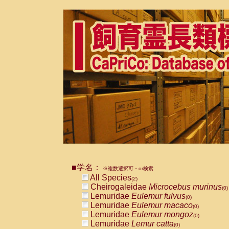
■学名：
※複数選択可・or検索
All Species
(2)
Cheirogaleidae
Microcebus murinus
(0)
Lemuridae
Eulemur fulvus
(0)
Lemuridae
Eulemur macaco
(0)
Lemuridae
Eulemur mongoz
(0)
Lemuridae
Lemur catta
(0)