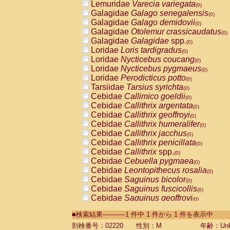
Lemuridae
Varecia variegata
(0)
Galagidae
Galago senegalensis
(0)
Galagidae
Galago demidovii
(0)
Galagidae
Otolemur crassicaudatus
(0)
Galagidae
Galagidae
spp.
(0)
Loridae
Loris tardigradus
(0)
Loridae
Nycticebus coucang
(0)
Loridae
Nycticebus pygmaeus
(0)
Loridae
Perodicticus potto
(0)
Tarsiidae
Tarsius syrichta
(0)
Cebidae
Callimico goeldii
(0)
Cebidae
Callithrix argentata
(0)
Cebidae
Callithrix geoffroyi
(0)
Cebidae
Callithrix humeralifer
(0)
Cebidae
Callithrix jacchus
(0)
Cebidae
Callithrix penicillata
(0)
Cebidae
Callithrix
spp.
(0)
Cebidae
Cebuella pygmaea
(0)
Cebidae
Leontopithecus rosalia
(0)
Cebidae
Saguinus bicolor
(0)
Cebidae
Saguinus fuscicollis
(0)
Cebidae
Saguinus geoffroyi
(0)
Cebidae
Saguinus imperator
(0)
■検索結果-----------1 件中 1 件から 1 件を表示中
Cebidae
Saguinus labiatus
(0)
Cebidae
Saguinus leucopus
剖検番号：02220
性別：M
年齢：Unk
(0)