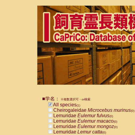
■学名：
※複数選択可・or検索
All species
(1)
Cheirogaleidae
Microcebus murinus
(0)
Lemuridae
Eulemur fulvus
(0)
Lemuridae
Eulemur macaco
(0)
Lemuridae
Eulemur mongoz
(0)
Lemuridae
Lemur catta
(0)