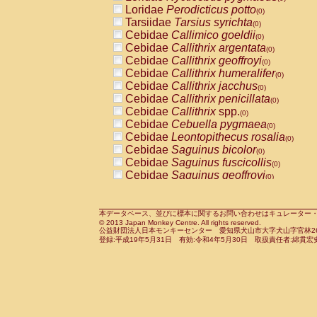
Pitheciidae
Callicebus cupreus
Loridae
Perodicticus potto
(0)
(0)
Pitheciidae
Callicebus donacophilus
Tarsiidae
Tarsius syrichta
(0
(0)
Pitheciidae
Callicebus moloch
Cebidae
Callimico goeldii
(0)
(0)
Pitheciidae
Callicebus torquatus
Cebidae
Callithrix argentata
(0)
(0)
Pitheciidae
Callicebus
spp.
Cebidae
Callithrix geoffroyi
(0)
(0)
Pitheciidae
Chiropotes satanas
Cebidae
Callithrix humeralifer
(0)
(0)
Pitheciidae
Pithecia monachus
Cebidae
Callithrix jacchus
(0)
(0)
Pitheciidae
Pithecia pithecia
Cebidae
Callithrix penicillata
(0)
(0)
Cercopithecidae
Cercocebus agilis
Cebidae
Callithrix
spp.
(0)
(0)
Cercopithecidae
Cercocebus galeritus
Cebidae
Cebuella pygmaea
(0)
Cercopithecidae
Cercocebus torquatu
Cebidae
Leontopithecus rosalia
(0)
Cercopithecidae
Cercocebus torquatus
Cebidae
Saguinus bicolor
(0)
Cercopithecidae
Cercocebus torquatu
Cebidae
Saguinus fuscicollis
(0)
Cercopithecidae
Cercocebus
hybrid
Cebidae
Saguinus geoffroyi
(0)
(0)
Cercopithecidae
Cercocebus
spp.
Cebidae
Saguinus imperator
(0)
(0)
Cercopithecidae
Lophocebus albigen
Cebidae
Saguinus labiatus
(0)
Cercopithecidae
Papio anubis
Cebidae
Saguinus leucopus
本データベース、並びに標本に関するお問い合わせはキュレーター・新宅勇太までお願い
(0)
(0)
© 2013 Japan Monkey Centre. All rights reserved.
Cercopithecidae
Papio cynocephalus
Cebidae
Saguinus midas
(
(0)
公益財団法人日本モンキーセンター 愛知県犬山市大字犬山字官林26番
Cercopithecidae
Papio hamadryas
Cebidae
Saguinus mystax
(0)
登録:平成19年5月31日 有効:令和4年5月30日 取扱責任者:綿貫宏
(0)
Cercopithecidae
Papio papio
Cebidae
Saguinus nigricollis
(0)
(1)
Cercopithecidae
Papio
spp.
Cebidae
Saguinus oedipus
(0)
(0)
Cercopithecidae
Mandrillus leucopha
Cebidae
Saguinus weddelli
(0)
Cercopithecidae
Mandrillus sphinx
Cebidae
Saguinus
spp.
(0)
(0)
Cercopithecidae
Theropithecus gelad
Cebidae
Aotus trivirgatus
(0)
Cercopithecidae
Macaca arctoides
Cebidae
Cebus albifrons
(0)
(0)