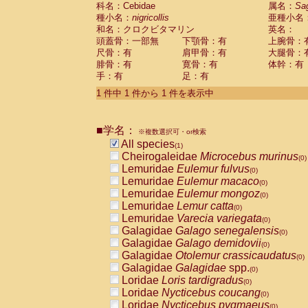
科名：Cebidae
Cebidae
Saguinus midas
属名：
Sa
(0)
種小名：
nigricollis
亜種小名
Cebidae
Saguinus mystax
(0)
和名：クロクビタマリン
英名：
Cebidae
Saguinus nigricollis
(1)
頭蓋骨：一部無
下顎骨：有
上腕骨：
Cebidae
Saguinus oedipus
(0)
尺骨：有
肩甲骨：有
大腿骨：
Cebidae
Saguinus weddelli
(0)
腓骨：有
寛骨：有
体幹：有
Cebidae
Saguinus
spp.
(0)
手：有
足：有
Cebidae
Aotus trivirgatus
(0)
Cebidae
Cebus albifrons
1 件中 1 件から 1 件を表示中
(0)
Cebidae
Cebus apella
(0)
Cebidae
Cebus capucinus
(0)
■学名：
Cebidae
Cebus nigrivittatus
※複数選択可・or検索
(0)
Cebidae
Cebus
spp.
All species
(0)
(1)
Cebidae
Saimiri boliviensis
Cheirogaleidae
Microcebus murinus
(0)
(0)
Cebidae
Saimiri sciureus
Lemuridae
Eulemur fulvus
(0)
(0)
Atelidae
Alouatta caraya
Lemuridae
Eulemur macaco
(0)
(0)
Atelidae
Alouatta fusca
Lemuridae
Eulemur mongoz
(0)
(0)
Atelidae
Alouatta seniculus
Lemuridae
Lemur catta
(0)
(0)
Atelidae
Alouatta
spp.
Lemuridae
Varecia variegata
(0)
(0)
Atelidae
Ateles belzebuth
Galagidae
Galago senegalensis
(0)
(0)
Atelidae
Ateles geoffroyi
Galagidae
Galago demidovii
(0)
(0)
Atelidae
Ateles paniscus
Galagidae
Otolemur crassicaudatus
(0)
(0)
Atelidae
Ateles
spp.
Galagidae
Galagidae
spp.
(0)
(0)
Atelidae
Lagothrix lagothricha
Loridae
Loris tardigradus
(0)
(0)
Atelidae
Lagothrix lagothricha cana
Loridae
Nycticebus coucang
(0)
(0)
Pitheciidae
Cacajao calvus rubicundu
Loridae
Nycticebus pygmaeus
(0)