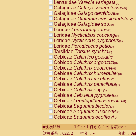
Lemuridae
Varecia variegata
(0)
Galagidae
Galago senegalensis
(0)
Galagidae
Galago demidovii
(0)
Galagidae
Otolemur crassicaudatus
(0)
Galagidae
Galagidae
spp.
(0)
Loridae
Loris tardigradus
(0)
Loridae
Nycticebus coucang
(0)
Loridae
Nycticebus pygmaeus
(0)
Loridae
Perodicticus potto
(0)
Tarsiidae
Tarsius syrichta
(0)
Cebidae
Callimico goeldii
(0)
Cebidae
Callithrix argentata
(0)
Cebidae
Callithrix geoffroyi
(0)
Cebidae
Callithrix humeralifer
(0)
Cebidae
Callithrix jacchus
(0)
Cebidae
Callithrix penicillata
(0)
Cebidae
Callithrix
spp.
(0)
Cebidae
Cebuella pygmaea
(0)
Cebidae
Leontopithecus rosalia
(0)
Cebidae
Saguinus bicolor
(0)
Cebidae
Saguinus fuscicollis
(0)
Cebidae
Saguinus geoffroyi
(0)
Cebidae
Saguinus imperator
(0)
■検索結果-----------1 件中 1 件から 1 件を表示中
Cebidae
Saguinus labiatus
(0)
Cebidae
Saguinus leucopus
剖検番号：02272
性別：F
年齢：Unk
(0)